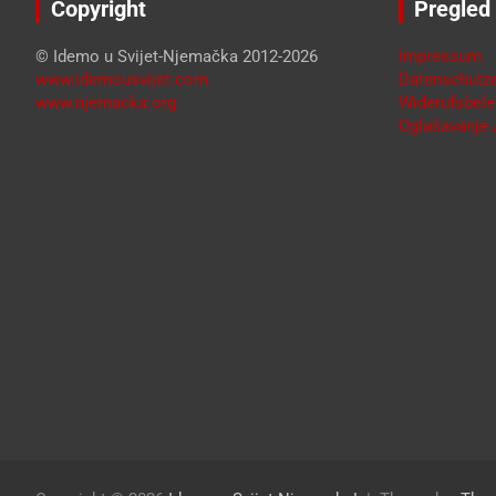
Copyright
Pregled
© Idemo u Svijet-Njemačka 2012-2026
Impressum
www.idemousvijet.com
Datenschutze
www.njemacka.org
Widerufsbele
Oglašavanje /