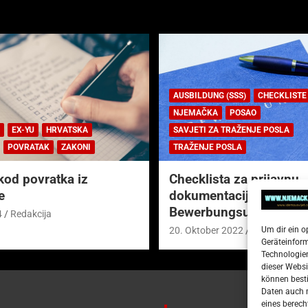
AUSBILDUNG (SSS)
CHECKLISTE
NJEMAČKA
POSAO
EX-YU
HRVATSKA
SAVJETI ZA TRAŽENJE POSLA
POVRATAK
ZAKONI
TRAŽENJE POSLA
kod povratka iz
Checklista za prijavnu
e
dokumentaciju (njem.
Bewerbungsunterlagen
4
Redakcija
Um dir ein o
20. Oktober 2022
Redakcija
Geräteinfor
Technologien
dieser Websi
können besti
Daten auch m
eines berech