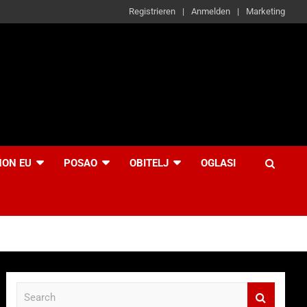
Registrieren
Anmelden
Marketing
NON EU
POSAO
OBITELJ
OGLASI
S
e