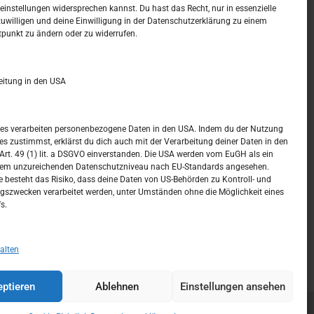
t –
Kalendar
instellungen widersprechen kannst. Du hast das Recht, nur in essenzielle
zuwilligen und deine Einwilligung in der Datenschutzerklärung zu einem
tpunkt zu ändern oder zu widerrufen.
AUGUST 2026
M
D
M
D
F
S
S
eitung in den USA
1
2
3
4
5
6
7
8
9
ices verarbeiten personenbezogene Daten in den USA. Indem du der Nutzung
ces zustimmst, erklärst du dich auch mit der Verarbeitung deiner Daten in den
10
11
12
13
14
15
16
t. 49 (1) lit. a DSGVO einverstanden. Die USA werden vom EuGH als ein
nem unzureichenden Datenschutzniveau nach EU-Standards angesehen.
17
18
19
20
21
22
23
 besteht das Risiko, dass deine Daten von US-Behörden zu Kontroll- und
szwecken verarbeitet werden, unter Umständen ohne die Möglichkeit eines
24
25
26
27
28
29
30
s.
31
« Juli
alten
ptieren
Ablehnen
Einstellungen ansehen