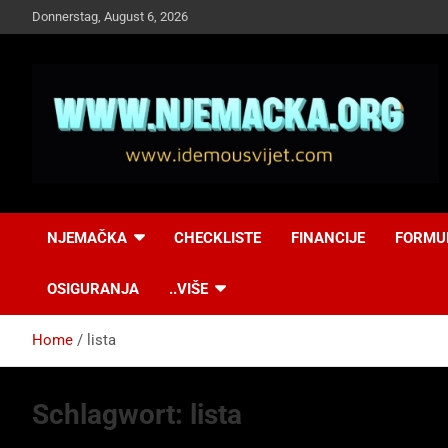
Skip
Donnerstag, August 6, 2026
to
content
NJEMAČKA
Idemo u Svijet-
NJEMAČKA
CHECKLISTE
FINANCIJE
FORMU
Njemacka!
OSIGURANJA
..VIŠE
Home
lista
Schlagwort:
lista