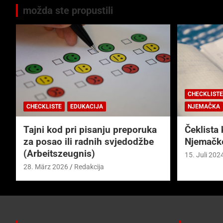
možda ste propustili
CHECKLISTE
CHECKLISTE
EDUKACIJA
NJEMAČKA
Tajni kod pri pisanju preporuka
Čeklista 
za posao ili radnih svjedodžbe
Njemačk
(Arbeitszeugnis)
15. Juli 202
28. März 2026
Redakcija