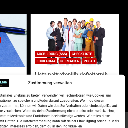
AUSBILDUNG (SSS)
CHECKLISTE
EDUKACIJA
NJEMAČKA
POSAO
Lista najtraženijih deficitarnih
zanimanja u Njemačkoj.
Zustimmung verwalten
)
15. Oktober 2022
Redakcija
ptimales Erlebnis zu bieten, verwenden wir Technologien wie Cookies, um
mationen zu speichern und/oder darauf zuzugreifen. Wenn du diesen
 zustimmst, können wir Daten wie das Surfverhalten oder eindeutige IDs auf
te verarbeiten. Wenn du deine Zustimmung nicht erteilst oder zurückziehst,
mmte Merkmale und Funktionen beeinträchtigt werden. Wir teilen diese
it Dritten. Die Datenverarbeitung kann mit deiner Einwilligung oder auf Basis
tigten Interesses erfolgen, dem du in den individuellen