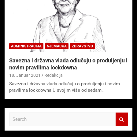
ADMINISTRACIJA
NJEMAČKA
ZDRAVSTVO
Savezna i državna vlada odlučuju o produljenju i
novim pravilima lockdowna
18. Januar 2021
Redakcija
Savezna i državna vlada odlučuju o produljenju i novim
pravilima lockdowna U svojim više od sedam…
S
e
a
r