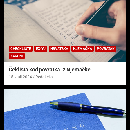
CHECKLISTE
EX-YU
HRVATSKA
NJEMAČKA
POVRATAK
ZAKONI
Čeklista kod povratka iz Njemačke
15. Juli 2024
Redakcija