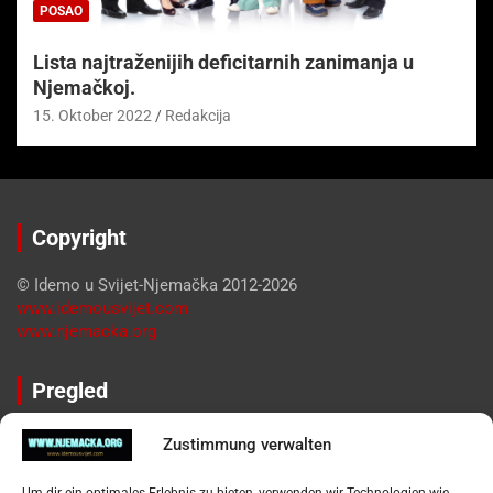
POSAO
Lista najtraženijih deficitarnih zanimanja u
Njemačkoj.
15. Oktober 2022
Redakcija
Copyright
© Idemo u Svijet-Njemačka 2012-2026
www.idemousvijet.com
www.njemacka.org
Pregled
Impressum
Zustimmung verwalten
Datenschutzerklärung
Widerufsbelehrung