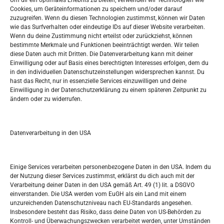
Um dir ein optimales Erlebnis zu bieten, verwenden wir Technologien wie
Oglašavanje / Postavite svoj oglas
Cookies, um Geräteinformationen zu speichern und/oder darauf
zuzugreifen. Wenn du diesen Technologien zustimmst, können wir Daten
wie das Surfverhalten oder eindeutige IDs auf dieser Website verarbeiten.
Tko je “Idemo u Svijet – Njemačka?
Wenn du deine Zustimmung nicht erteilst oder zurückziehst, können
bestimmte Merkmale und Funktionen beeinträchtigt werden. Wir teilen
diese Daten auch mit Dritten. Die Datenverarbeitung kann mit deiner
Pretražite stranicu:
Einwilligung oder auf Basis eines berechtigten Interesses erfolgen, dem du
in den individuellen Datenschutzeinstellungen widersprechen kannst. Du
hast das Recht, nur in essenzielle Services einzuwilligen und deine
S
Einwilligung in der Datenschutzerklärung zu einem späteren Zeitpunkt zu
e
ändern oder zu widerrufen.
a
r
Kalendar
c
Datenverarbeitung in den USA
h
AUGUST 2026
M
D
M
D
F
S
S
Einige Services verarbeiten personenbezogene Daten in den USA. Indem du
der Nutzung dieser Services zustimmst, erklärst du dich auch mit der
1
2
Verarbeitung deiner Daten in den USA gemäß Art. 49 (1) lit. a DSGVO
einverstanden. Die USA werden vom EuGH als ein Land mit einem
3
4
5
6
7
8
9
unzureichenden Datenschutzniveau nach EU-Standards angesehen.
Insbesondere besteht das Risiko, dass deine Daten von US-Behörden zu
10
11
12
13
14
15
16
Kontroll- und Überwachungszwecken verarbeitet werden, unter Umständen