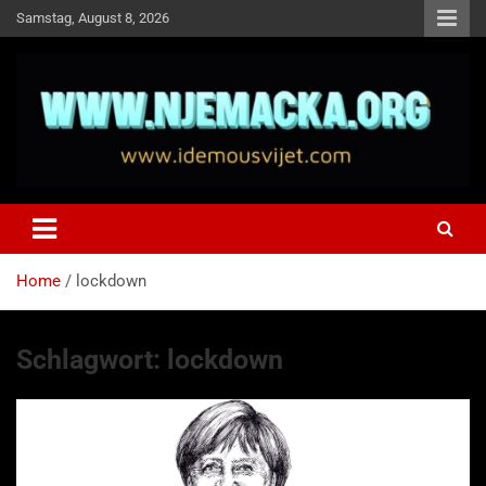
Skip
Samstag, August 8, 2026
to
content
NJEMAČKA
Idemo u Svijet-Njemacka!
Home
lockdown
Schlagwort:
lockdown