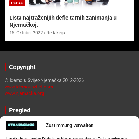
POSAO
Lista najtraženijih deficitarnih zanimanja u
Njemačkoj.
15. Oktober 2022
Redakcija
Copyright
© Idemo u Svijet-Njemačka 2012-2026
www.idemousvijet.com
www.njemacka.org
Pregled
Impressum
Zustimmung verwalten
Datenschutzerklärung
Widerufsbelehrung