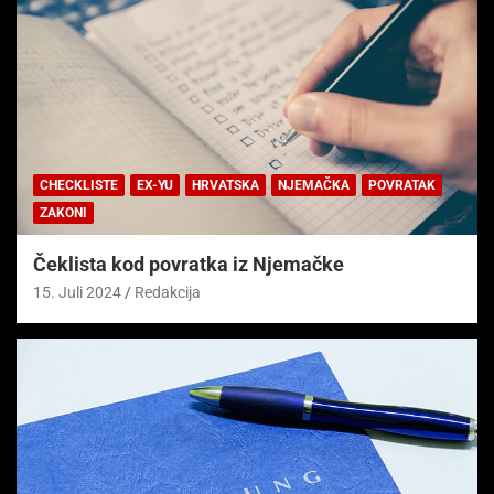
CHECKLISTE
EX-YU
HRVATSKA
NJEMAČKA
POVRATAK
ZAKONI
Čeklista kod povratka iz Njemačke
15. Juli 2024
Redakcija