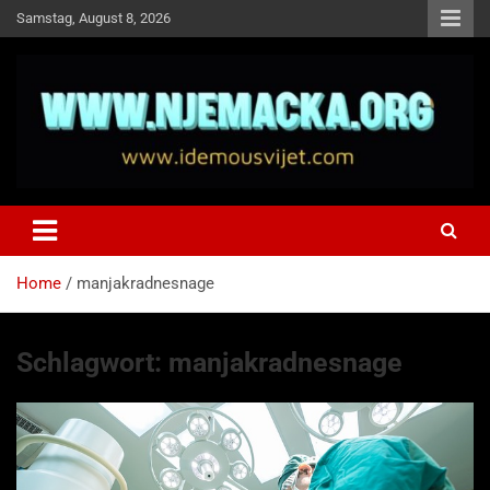
Skip
Samstag, August 8, 2026
to
content
NJEMAČKA
Idemo u Svijet-Njemacka!
Home
manjakradnesnage
Schlagwort:
manjakradnesnage