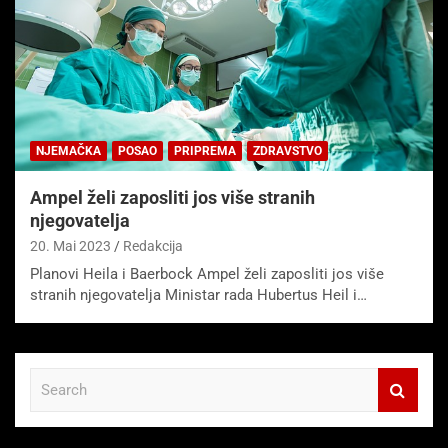
NJEMAČKA
POSAO
PRIPREMA
ZDRAVSTVO
Ampel želi zaposliti jos više stranih
njegovatelja
20. Mai 2023
Redakcija
Planovi Heila i Baerbock Ampel želi zaposliti jos više
stranih njegovatelja Ministar rada Hubertus Heil i…
S
e
a
r