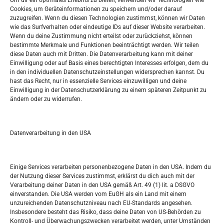
Um dir ein optimales Erlebnis zu bieten, verwenden wir Technologien wie
Oglašavanje / Postavite svoj oglas
Cookies, um Geräteinformationen zu speichern und/oder darauf
zuzugreifen. Wenn du diesen Technologien zustimmst, können wir Daten
wie das Surfverhalten oder eindeutige IDs auf dieser Website verarbeiten.
Tko je “Idemo u Svijet – Njemačka?
Wenn du deine Zustimmung nicht erteilst oder zurückziehst, können
bestimmte Merkmale und Funktionen beeinträchtigt werden. Wir teilen
diese Daten auch mit Dritten. Die Datenverarbeitung kann mit deiner
Pretražite stranicu:
Einwilligung oder auf Basis eines berechtigten Interesses erfolgen, dem du
in den individuellen Datenschutzeinstellungen widersprechen kannst. Du
hast das Recht, nur in essenzielle Services einzuwilligen und deine
S
Einwilligung in der Datenschutzerklärung zu einem späteren Zeitpunkt zu
e
ändern oder zu widerrufen.
a
r
Kalendar
c
Datenverarbeitung in den USA
h
AUGUST 2026
M
D
M
D
F
S
S
Einige Services verarbeiten personenbezogene Daten in den USA. Indem du
der Nutzung dieser Services zustimmst, erklärst du dich auch mit der
1
2
Verarbeitung deiner Daten in den USA gemäß Art. 49 (1) lit. a DSGVO
einverstanden. Die USA werden vom EuGH als ein Land mit einem
3
4
5
6
7
8
9
unzureichenden Datenschutzniveau nach EU-Standards angesehen.
Insbesondere besteht das Risiko, dass deine Daten von US-Behörden zu
10
11
12
13
14
15
16
Kontroll- und Überwachungszwecken verarbeitet werden, unter Umständen