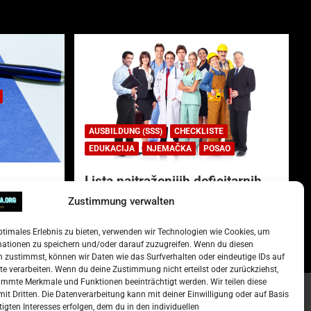
AUSBILDUNG (SSS)
CHECKLISTE
EDUKACIJA
NJEMAČKA
POSAO
Lista najtraženijih deficitarnih
zanimanja u Njemačkoj.
Zustimmung verwalten
)
15. Oktober 2022
Redakcija
ptimales Erlebnis zu bieten, verwenden wir Technologien wie Cookies, um
mationen zu speichern und/oder darauf zuzugreifen. Wenn du diesen
 zustimmst, können wir Daten wie das Surfverhalten oder eindeutige IDs auf
te verarbeiten. Wenn du deine Zustimmung nicht erteilst oder zurückziehst,
mmte Merkmale und Funktionen beeinträchtigt werden. Wir teilen diese
it Dritten. Die Datenverarbeitung kann mit deiner Einwilligung oder auf Basis
tigten Interesses erfolgen, dem du in den individuellen