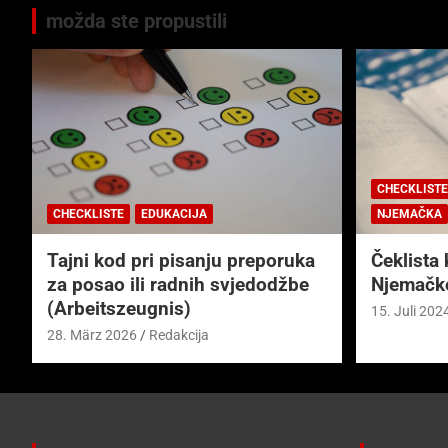
možda ste propustili
CHECKLISTE
CHECKLISTE
EDUKACIJA
NJEMAČKA
Tajni kod pri pisanju preporuka
Čeklista 
za posao ili radnih svjedodžbe
Njemačk
(Arbeitszeugnis)
15. Juli 202
28. März 2026
Redakcija