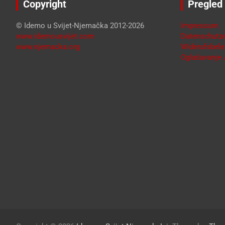
Copyright
Pregled
© Idemo u Svijet-Njemačka 2012-2026
Impressum
www.idemousvijet.com
Datenschutze
www.njemacka.org
Widerufsbele
Oglašavanje /