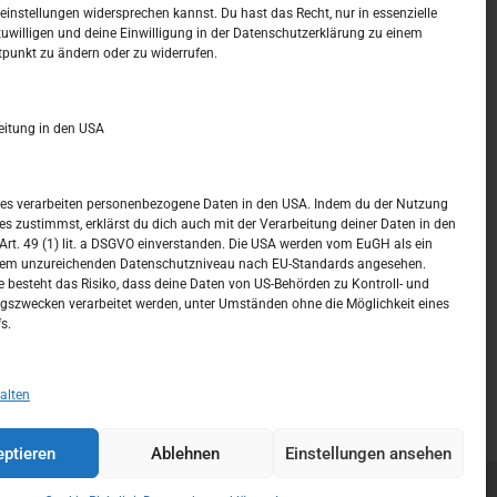
t –
Kalendar
instellungen widersprechen kannst. Du hast das Recht, nur in essenzielle
zuwilligen und deine Einwilligung in der Datenschutzerklärung zu einem
tpunkt zu ändern oder zu widerrufen.
AUGUST 2026
M
D
M
D
F
S
S
eitung in den USA
1
2
3
4
5
6
7
8
9
ices verarbeiten personenbezogene Daten in den USA. Indem du der Nutzung
ces zustimmst, erklärst du dich auch mit der Verarbeitung deiner Daten in den
10
11
12
13
14
15
16
t. 49 (1) lit. a DSGVO einverstanden. Die USA werden vom EuGH als ein
nem unzureichenden Datenschutzniveau nach EU-Standards angesehen.
17
18
19
20
21
22
23
 besteht das Risiko, dass deine Daten von US-Behörden zu Kontroll- und
szwecken verarbeitet werden, unter Umständen ohne die Möglichkeit eines
24
25
26
27
28
29
30
s.
31
« Juli
alten
ptieren
Ablehnen
Einstellungen ansehen