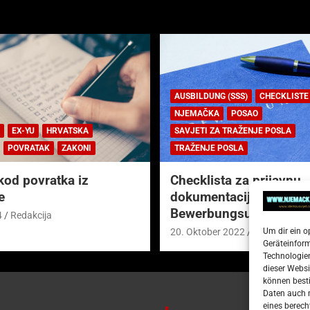
AUSBILDUNG (SSS)
CHECKLISTE
NJEMAČKA
POSAO
EX-YU
HRVATSKA
SAVJETI ZA TRAŽENJE POSLA
POVRATAK
ZAKONI
TRAŽENJE POSLA
kod povratka iz
Checklista za prijavnu
e
dokumentaciju (njem.
Bewerbungsunterlagen
4
Redakcija
Um dir ein o
20. Oktober 2022
Redakcija
Geräteinfor
Technologien
dieser Websi
können besti
Daten auch m
eines berech