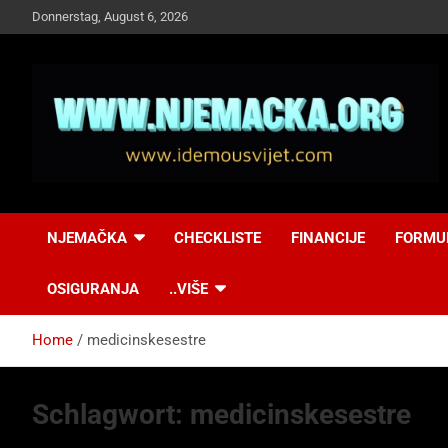
Skip
Donnerstag, August 6, 2026
to
content
NJEMAČKA
Idemo u Svijet-
NJEMAČKA
CHECKLISTE
FINANCIJE
FORMU
Njemacka!
OSIGURANJA
..VIŠE
Home
medicinskesestre
Schlagwort:
medicinskesestre