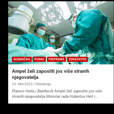
NJEMAČKA
POSAO
PRIPREMA
ZDRAVSTVO
Ampel želi zaposliti jos više stranih
njegovatelja
20. Mai 2023
Redakcija
Planovi Heila i Baerbock Ampel želi zaposliti jos više
stranih njegovatelja Ministar rada Hubertus Heil i…