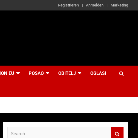
Registrieren
Anmelden
Marketing
NON EU
POSAO
OBITELJ
OGLASI
S
e