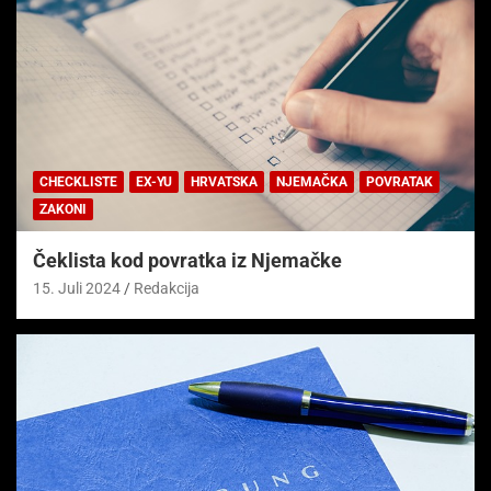
CHECKLISTE
EX-YU
HRVATSKA
NJEMAČKA
POVRATAK
ZAKONI
Čeklista kod povratka iz Njemačke
15. Juli 2024
Redakcija