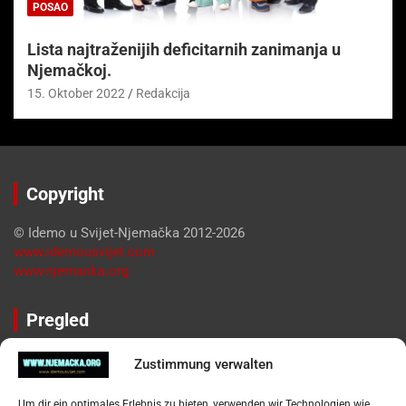
POSAO
Lista najtraženijih deficitarnih zanimanja u
Njemačkoj.
15. Oktober 2022
Redakcija
Copyright
© Idemo u Svijet-Njemačka 2012-2026
www.idemousvijet.com
www.njemacka.org
Pregled
Impressum
Zustimmung verwalten
Datenschutzerklärung
Widerufsbelehrung
Um dir ein optimales Erlebnis zu bieten, verwenden wir Technologien wie