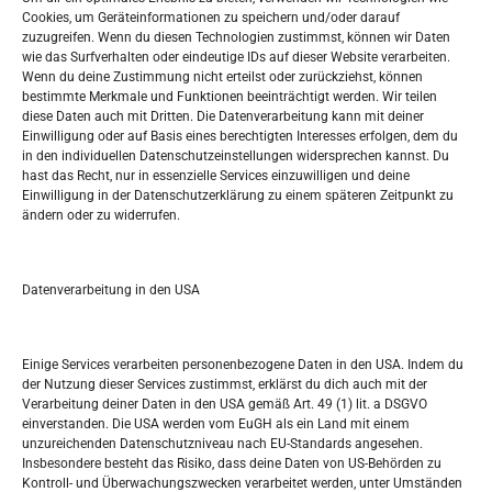
Oglašavanje / Postavite svoj oglas
Cookies, um Geräteinformationen zu speichern und/oder darauf
zuzugreifen. Wenn du diesen Technologien zustimmst, können wir Daten
wie das Surfverhalten oder eindeutige IDs auf dieser Website verarbeiten.
Tko je “Idemo u Svijet – Njemačka?
Wenn du deine Zustimmung nicht erteilst oder zurückziehst, können
bestimmte Merkmale und Funktionen beeinträchtigt werden. Wir teilen
diese Daten auch mit Dritten. Die Datenverarbeitung kann mit deiner
Pretražite stranicu:
Einwilligung oder auf Basis eines berechtigten Interesses erfolgen, dem du
in den individuellen Datenschutzeinstellungen widersprechen kannst. Du
hast das Recht, nur in essenzielle Services einzuwilligen und deine
S
Einwilligung in der Datenschutzerklärung zu einem späteren Zeitpunkt zu
e
ändern oder zu widerrufen.
a
r
Kalendar
c
Datenverarbeitung in den USA
h
AUGUST 2026
M
D
M
D
F
S
S
Einige Services verarbeiten personenbezogene Daten in den USA. Indem du
der Nutzung dieser Services zustimmst, erklärst du dich auch mit der
1
2
Verarbeitung deiner Daten in den USA gemäß Art. 49 (1) lit. a DSGVO
einverstanden. Die USA werden vom EuGH als ein Land mit einem
3
4
5
6
7
8
9
unzureichenden Datenschutzniveau nach EU-Standards angesehen.
Insbesondere besteht das Risiko, dass deine Daten von US-Behörden zu
10
11
12
13
14
15
16
Kontroll- und Überwachungszwecken verarbeitet werden, unter Umständen