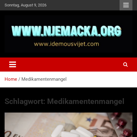
Skip
Sonntag, August 9, 2026
to
content
NJEMAČKA
Idemo u Svijet-Njemacka!
Home
Medikamentenmangel
Schlagwort:
Medikamentenmangel