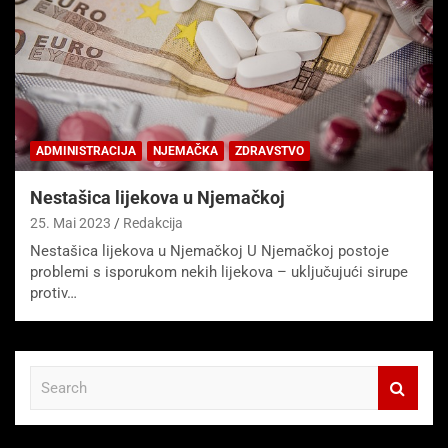
ADMINISTRACIJA
NJEMAČKA
ZDRAVSTVO
Nestašica lijekova u Njemačkoj
25. Mai 2023
Redakcija
Nestašica lijekova u Njemačkoj U Njemačkoj postoje
problemi s isporukom nekih lijekova – uključujući sirupe
protiv…
S
e
a
r