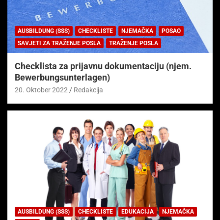
AUSBILDUNG (SSS)
CHECKLISTE
NJEMAČKA
POSAO
SAVJETI ZA TRAŽENJE POSLA
TRAŽENJE POSLA
Checklista za prijavnu dokumentaciju (njem.
Bewerbungsunterlagen)
20. Oktober 2022
Redakcija
AUSBILDUNG (SSS)
CHECKLISTE
EDUKACIJA
NJEMAČKA