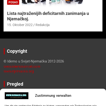
POSAO
Lista najtraženijih deficitarnih zanimanja u
Njemačkoj.
15. Oktober 2022
Redakcija
Copyright
© Idemo u Svijet-Njemačka 2012-2026
www.idemousvijet.com
www.njemacka.org
Pregled
Impressum
Zustimmung verwalten
Datenschutzerklärung
Widerufsbelehrung