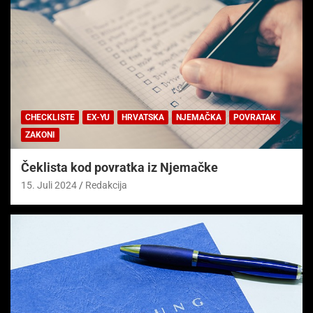
CHECKLISTE
EX-YU
HRVATSKA
NJEMAČKA
POVRATAK
ZAKONI
Čeklista kod povratka iz Njemačke
15. Juli 2024
Redakcija