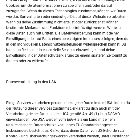
Um dir ein optimales Erlebnis zu bieten, verwenden wir Technologien wie
Oglašavanje / Postavite svoj oglas
Cookies, um Geräteinformationen zu speichern und/oder darauf
zuzugreifen. Wenn du diesen Technologien zustimmst, können wir Daten
wie das Surfverhalten oder eindeutige IDs auf dieser Website verarbeiten.
Tko je “Idemo u Svijet – Njemačka?
Wenn du deine Zustimmung nicht erteilst oder zurückziehst, können
bestimmte Merkmale und Funktionen beeinträchtigt werden. Wir teilen
diese Daten auch mit Dritten. Die Datenverarbeitung kann mit deiner
Pretražite stranicu:
Einwilligung oder auf Basis eines berechtigten Interesses erfolgen, dem du
in den individuellen Datenschutzeinstellungen widersprechen kannst. Du
hast das Recht, nur in essenzielle Services einzuwilligen und deine
S
Einwilligung in der Datenschutzerklärung zu einem späteren Zeitpunkt zu
e
ändern oder zu widerrufen.
a
r
Kalendar
c
Datenverarbeitung in den USA
h
AUGUST 2026
M
D
M
D
F
S
S
Einige Services verarbeiten personenbezogene Daten in den USA. Indem du
der Nutzung dieser Services zustimmst, erklärst du dich auch mit der
1
2
Verarbeitung deiner Daten in den USA gemäß Art. 49 (1) lit. a DSGVO
einverstanden. Die USA werden vom EuGH als ein Land mit einem
3
4
5
6
7
8
9
unzureichenden Datenschutzniveau nach EU-Standards angesehen.
Insbesondere besteht das Risiko, dass deine Daten von US-Behörden zu
10
11
12
13
14
15
16
Kontroll- und Überwachungszwecken verarbeitet werden, unter Umständen