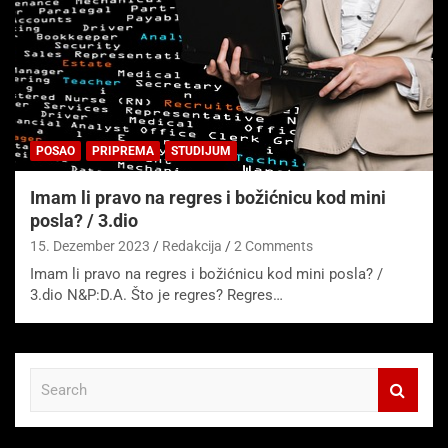
POSAO
PRIPREMA
STUDIJUM
Imam li pravo na regres i božićnicu kod mini
posla? / 3.dio
15. Dezember 2023
Redakcija
2 Comments
Imam li pravo na regres i božićnicu kod mini posla? /
3.dio N&P:D.A. Što je regres? Regres…
S
e
a
r