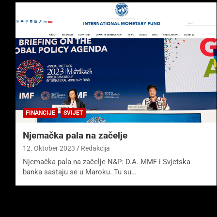
FINANCIJE
SVIJET
Njemačka pala na začelje
12. Oktober 2023
Redakcija
Njemačka pala na začelje N&P: D.A. MMF i Svjetska
banka sastaju se u Maroku. Tu su…