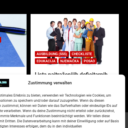
AUSBILDUNG (SSS)
CHECKLISTE
EDUKACIJA
NJEMAČKA
POSAO
Lista najtraženijih deficitarnih
zanimanja u Njemačkoj.
Zustimmung verwalten
)
15. Oktober 2022
Redakcija
ptimales Erlebnis zu bieten, verwenden wir Technologien wie Cookies, um
mationen zu speichern und/oder darauf zuzugreifen. Wenn du diesen
 zustimmst, können wir Daten wie das Surfverhalten oder eindeutige IDs auf
te verarbeiten. Wenn du deine Zustimmung nicht erteilst oder zurückziehst,
mmte Merkmale und Funktionen beeinträchtigt werden. Wir teilen diese
it Dritten. Die Datenverarbeitung kann mit deiner Einwilligung oder auf Basis
tigten Interesses erfolgen, dem du in den individuellen