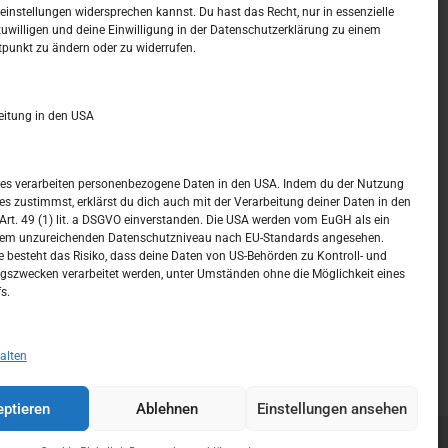
t –
Kalendar
instellungen widersprechen kannst. Du hast das Recht, nur in essenzielle
zuwilligen und deine Einwilligung in der Datenschutzerklärung zu einem
tpunkt zu ändern oder zu widerrufen.
AUGUST 2026
M
D
M
D
F
S
S
eitung in den USA
1
2
3
4
5
6
7
8
9
ices verarbeiten personenbezogene Daten in den USA. Indem du der Nutzung
ces zustimmst, erklärst du dich auch mit der Verarbeitung deiner Daten in den
10
11
12
13
14
15
16
t. 49 (1) lit. a DSGVO einverstanden. Die USA werden vom EuGH als ein
nem unzureichenden Datenschutzniveau nach EU-Standards angesehen.
17
18
19
20
21
22
23
 besteht das Risiko, dass deine Daten von US-Behörden zu Kontroll- und
szwecken verarbeitet werden, unter Umständen ohne die Möglichkeit eines
24
25
26
27
28
29
30
s.
31
« Juli
alten
ptieren
Ablehnen
Einstellungen ansehen