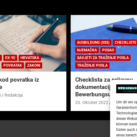
AUSBILDUNG (SSS)
CHECKLISTE
NJEMAČKA
POSAO
EX-YU
HRVATSKA
SAVJETI ZA TRAŽENJE POSLA
POVRATAK
ZAKONI
TRAŽENJE POSLA
kod povratka iz
Checklista za prijavnu
e
dokumentaciju (njem.
Bewerbungsunterlagen
4
Redakcija
Um dir ein o
20. Oktober 2022
Redakcija
Geräteinfor
Technologien
dieser Websi
können besti
Daten auch m
eines berech