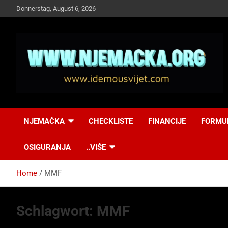
Skip
Donnerstag, August 6, 2026
to
content
NJEMAČKA
Idemo u Svijet-
NJEMAČKA
CHECKLISTE
FINANCIJE
FORMU
Njemacka!
OSIGURANJA
..VIŠE
Home
MMF
Schlagwort:
MMF