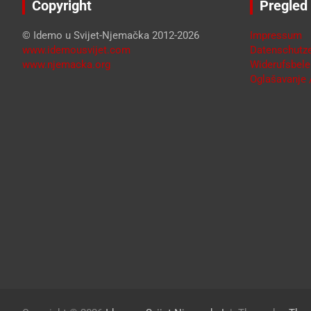
Copyright
Pregled
© Idemo u Svijet-Njemačka 2012-2026
Impressum
www.idemousvijet.com
Datenschutze
www.njemacka.org
Widerufsbele
Oglašavanje /