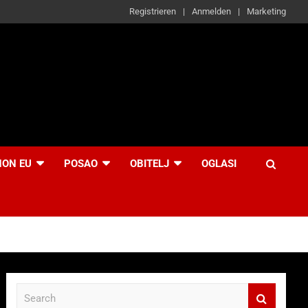
Registrieren
Anmelden
Marketing
NON EU
POSAO
OBITELJ
OGLASI
S
e