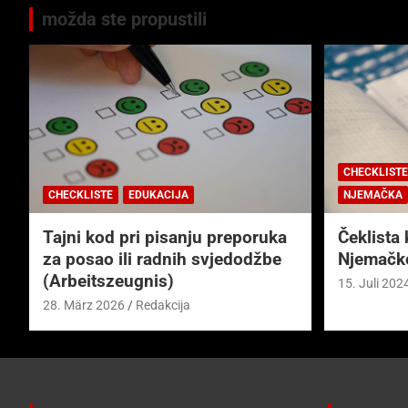
možda ste propustili
CHECKLISTE
CHECKLISTE
EDUKACIJA
NJEMAČKA
Tajni kod pri pisanju preporuka
Čeklista 
za posao ili radnih svjedodžbe
Njemačk
(Arbeitszeugnis)
15. Juli 202
28. März 2026
Redakcija