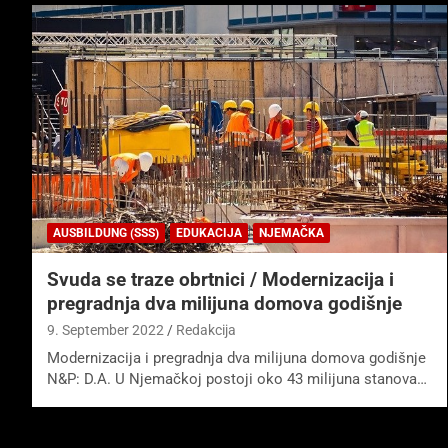
AUSBILDUNG (SSS)
EDUKACIJA
NJEMAČKA
Svuda se traze obrtnici / Modernizacija i
pregradnja dva milijuna domova godišnje
9. September 2022
Redakcija
Modernizacija i pregradnja dva milijuna domova godišnje
N&P: D.A. U Njemačkoj postoji oko 43 milijuna stanova…