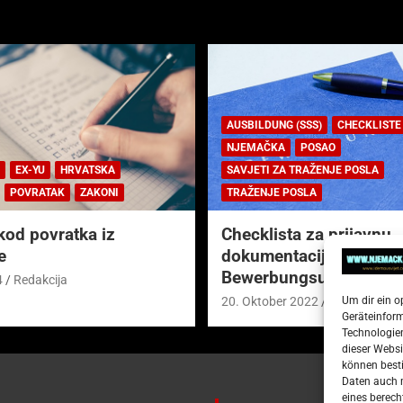
AUSBILDUNG (SSS)
CHECKLISTE
NJEMAČKA
POSAO
EX-YU
HRVATSKA
SAVJETI ZA TRAŽENJE POSLA
POVRATAK
ZAKONI
TRAŽENJE POSLA
kod povratka iz
Checklista za prijavnu
e
dokumentaciju (njem.
Bewerbungsunterlagen
4
Redakcija
Um dir ein o
20. Oktober 2022
Redakcija
Geräteinfor
Technologien
dieser Websi
können besti
Daten auch m
eines berech