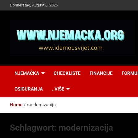
Skip
Donnerstag, August 6, 2026
to
content
NJEMAČKA
Idemo u Svijet-
NJEMAČKA
CHECKLISTE
FINANCIJE
FORMU
Njemacka!
OSIGURANJA
..VIŠE
Home
modernizacija
Schlagwort:
modernizacija