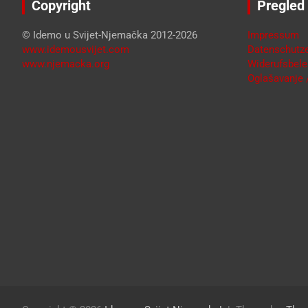
Copyright
Pregled
© Idemo u Svijet-Njemačka 2012-2026
Impressum
www.idemousvijet.com
Datenschutze
www.njemacka.org
Widerufsbele
Oglašavanje /