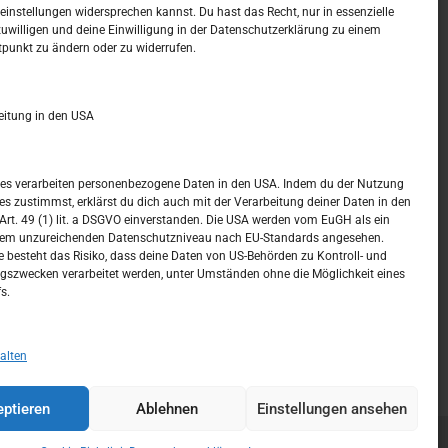
t –
Kalendar
instellungen widersprechen kannst. Du hast das Recht, nur in essenzielle
zuwilligen und deine Einwilligung in der Datenschutzerklärung zu einem
tpunkt zu ändern oder zu widerrufen.
AUGUST 2026
M
D
M
D
F
S
S
eitung in den USA
1
2
3
4
5
6
7
8
9
ices verarbeiten personenbezogene Daten in den USA. Indem du der Nutzung
ces zustimmst, erklärst du dich auch mit der Verarbeitung deiner Daten in den
10
11
12
13
14
15
16
t. 49 (1) lit. a DSGVO einverstanden. Die USA werden vom EuGH als ein
nem unzureichenden Datenschutzniveau nach EU-Standards angesehen.
17
18
19
20
21
22
23
 besteht das Risiko, dass deine Daten von US-Behörden zu Kontroll- und
szwecken verarbeitet werden, unter Umständen ohne die Möglichkeit eines
24
25
26
27
28
29
30
s.
31
« Juli
alten
ptieren
Ablehnen
Einstellungen ansehen