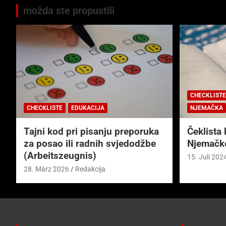
možda ste propustili
CHECKLISTE
CHECKLISTE
EDUKACIJA
NJEMAČKA
Tajni kod pri pisanju preporuka
Čeklista 
za posao ili radnih svjedodžbe
Njemačk
(Arbeitszeugnis)
15. Juli 202
28. März 2026
Redakcija