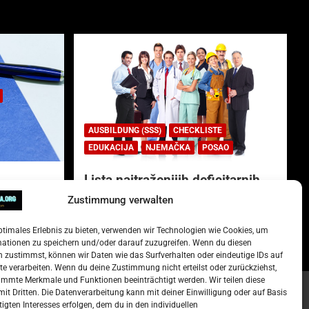
AUSBILDUNG (SSS)
CHECKLISTE
EDUKACIJA
NJEMAČKA
POSAO
Lista najtraženijih deficitarnih
zanimanja u Njemačkoj.
Zustimmung verwalten
)
15. Oktober 2022
Redakcija
ptimales Erlebnis zu bieten, verwenden wir Technologien wie Cookies, um
mationen zu speichern und/oder darauf zuzugreifen. Wenn du diesen
 zustimmst, können wir Daten wie das Surfverhalten oder eindeutige IDs auf
te verarbeiten. Wenn du deine Zustimmung nicht erteilst oder zurückziehst,
mmte Merkmale und Funktionen beeinträchtigt werden. Wir teilen diese
it Dritten. Die Datenverarbeitung kann mit deiner Einwilligung oder auf Basis
tigten Interesses erfolgen, dem du in den individuellen