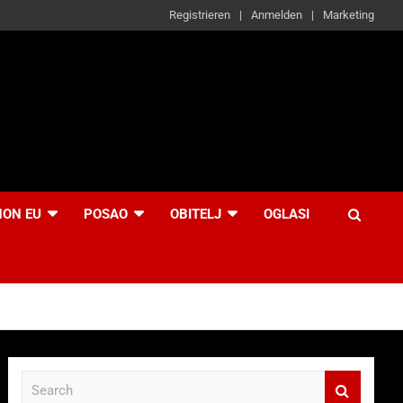
Registrieren
Anmelden
Marketing
NON EU
POSAO
OBITELJ
OGLASI
S
e