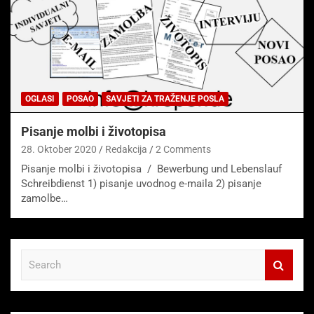
OGLASI
POSAO
SAVJETI ZA TRAŽENJE POSLA
Pisanje molbi i životopisa
28. Oktober 2020
Redakcija
2 Comments
Pisanje molbi i životopisa / Bewerbung und Lebenslauf
Schreibdienst 1) pisanje uvodnog e-maila 2) pisanje
zamolbe…
S
e
a
r