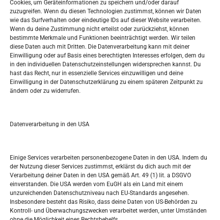
Oglašavanje / Postavite svoj oglas
Cookies, um Geräteinformationen zu speichern und/oder darauf
zuzugreifen. Wenn du diesen Technologien zustimmst, können wir Daten
wie das Surfverhalten oder eindeutige IDs auf dieser Website verarbeiten.
Tko je “Idemo u Svijet – Njemačka?
Wenn du deine Zustimmung nicht erteilst oder zurückziehst, können
bestimmte Merkmale und Funktionen beeinträchtigt werden. Wir teilen
diese Daten auch mit Dritten. Die Datenverarbeitung kann mit deiner
Pretražite stranicu:
Einwilligung oder auf Basis eines berechtigten Interesses erfolgen, dem du
in den individuellen Datenschutzeinstellungen widersprechen kannst. Du
hast das Recht, nur in essenzielle Services einzuwilligen und deine
S
Einwilligung in der Datenschutzerklärung zu einem späteren Zeitpunkt zu
e
ändern oder zu widerrufen.
a
r
Kalendar
c
Datenverarbeitung in den USA
h
AUGUST 2026
M
D
M
D
F
S
S
Einige Services verarbeiten personenbezogene Daten in den USA. Indem du
der Nutzung dieser Services zustimmst, erklärst du dich auch mit der
1
2
Verarbeitung deiner Daten in den USA gemäß Art. 49 (1) lit. a DSGVO
einverstanden. Die USA werden vom EuGH als ein Land mit einem
3
4
5
6
7
8
9
unzureichenden Datenschutzniveau nach EU-Standards angesehen.
Insbesondere besteht das Risiko, dass deine Daten von US-Behörden zu
10
11
12
13
14
15
16
Kontroll- und Überwachungszwecken verarbeitet werden, unter Umständen
ohne die Möglichkeit eines Rechtsbehelfs.