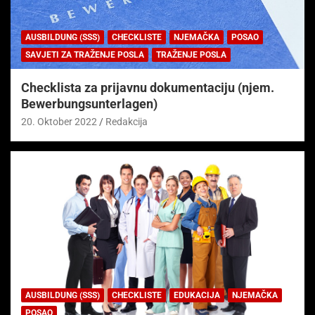
AUSBILDUNG (SSS)
CHECKLISTE
NJEMAČKA
POSAO
SAVJETI ZA TRAŽENJE POSLA
TRAŽENJE POSLA
Checklista za prijavnu dokumentaciju (njem.
Bewerbungsunterlagen)
20. Oktober 2022
Redakcija
AUSBILDUNG (SSS)
CHECKLISTE
EDUKACIJA
NJEMAČKA
POSAO