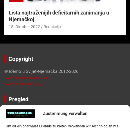
Lista najtraženijih deficitarnih zanimanja u
Njemačkoj.
15. Oktober 2022
Redakcija
Copyright
© Idemo u Svijet-Njemačka 2012-2026
www.idemousvijet.com
www.njemacka.org
Pregled
Impressum
Zustimmung verwalten
Datenschutzerklärung
Widerufsbelehrung
Um dir ein optimales Erlebnis zu bieten, verwenden wir Technologien wie