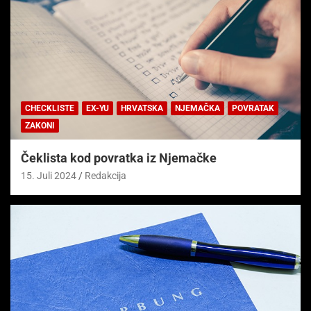
CHECKLISTE
EX-YU
HRVATSKA
NJEMAČKA
POVRATAK
ZAKONI
Čeklista kod povratka iz Njemačke
15. Juli 2024
Redakcija