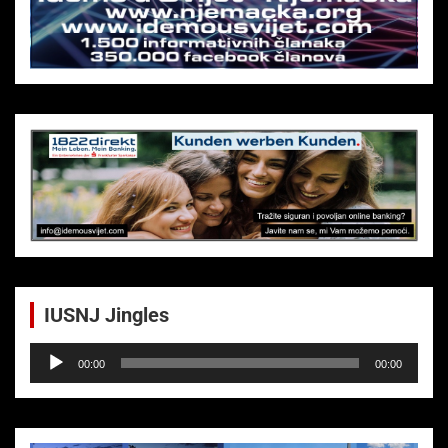
IUSNJ Jingles
Audio-
00:00
00:00
Player