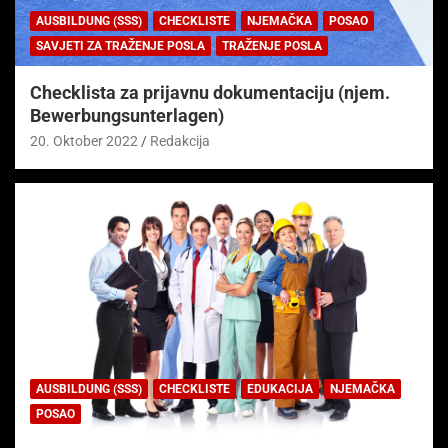
AUSBILDUNG (SSS)
CHECKLISTE
NJEMAČKA
POSAO
SAVJETI ZA TRAŽENJE POSLA
TRAŽENJE POSLA
Checklista za prijavnu dokumentaciju (njem.
Bewerbungsunterlagen)
20. Oktober 2022
Redakcija
AUSBILDUNG (SSS)
CHECKLISTE
EDUKACIJA
NJEMAČKA
POSAO