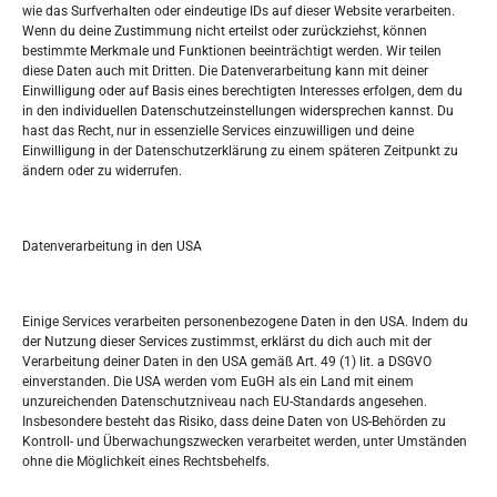
wie das Surfverhalten oder eindeutige IDs auf dieser Website verarbeiten.
Tko je “Idemo u Svijet – Njemačka?
Wenn du deine Zustimmung nicht erteilst oder zurückziehst, können
bestimmte Merkmale und Funktionen beeinträchtigt werden. Wir teilen
diese Daten auch mit Dritten. Die Datenverarbeitung kann mit deiner
Pretražite stranicu:
Einwilligung oder auf Basis eines berechtigten Interesses erfolgen, dem du
in den individuellen Datenschutzeinstellungen widersprechen kannst. Du
hast das Recht, nur in essenzielle Services einzuwilligen und deine
S
Einwilligung in der Datenschutzerklärung zu einem späteren Zeitpunkt zu
e
ändern oder zu widerrufen.
a
r
Kalendar
c
Datenverarbeitung in den USA
h
AUGUST 2026
M
D
M
D
F
S
S
Einige Services verarbeiten personenbezogene Daten in den USA. Indem du
der Nutzung dieser Services zustimmst, erklärst du dich auch mit der
1
2
Verarbeitung deiner Daten in den USA gemäß Art. 49 (1) lit. a DSGVO
einverstanden. Die USA werden vom EuGH als ein Land mit einem
3
4
5
6
7
8
9
unzureichenden Datenschutzniveau nach EU-Standards angesehen.
Insbesondere besteht das Risiko, dass deine Daten von US-Behörden zu
10
11
12
13
14
15
16
Kontroll- und Überwachungszwecken verarbeitet werden, unter Umständen
ohne die Möglichkeit eines Rechtsbehelfs.
17
18
19
20
21
22
23