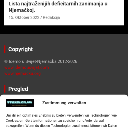
Lista najtraženijih deficitarnih zanimanja u
Njemačkoj.
15. Oktober 2022
Redakcija
Copyright
© Idemo u Svijet-Njemačka 2012-2026
www.idemousvijet.com
www.njemacka.org
Pregled
Impressum
Zustimmung verwalten
Datenschutzerklärung
Widerufsbelehrung
Um dir ein optimales Erlebnis zu bieten, verwenden wir Technologien wie
Oglašavanje / Postavite svoj oglas
Cookies, um Geräteinformationen zu speichern und/oder darauf
zuzugreifen. Wenn du diesen Technologien zustimmst, können wir Daten