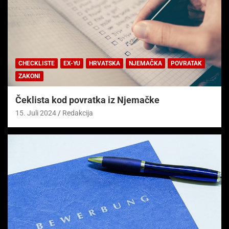
CHECKLISTE
EX-YU
HRVATSKA
NJEMAČKA
POVRATAK
ZAKONI
Čeklista kod povratka iz Njemačke
15. Juli 2024
Redakcija