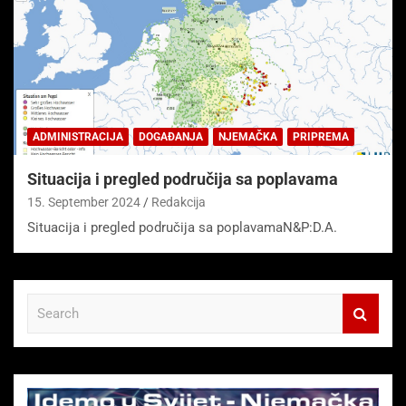
ADMINISTRACIJA
DOGAĐANJA
NJEMAČKA
PRIPREMA
Situacija i pregled područija sa poplavama
15. September 2024
Redakcija
Situacija i pregled područija sa poplavamaN&P:D.A.
S
e
a
r
c
h