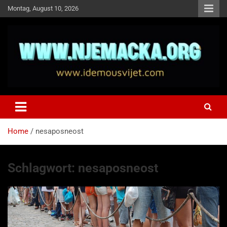
Skip
Montag, August 10, 2026
to
content
NJEMAČKA
Idemo u Svijet-Njemacka!
Home
nesaposneost
Schlagwort:
nesaposneost