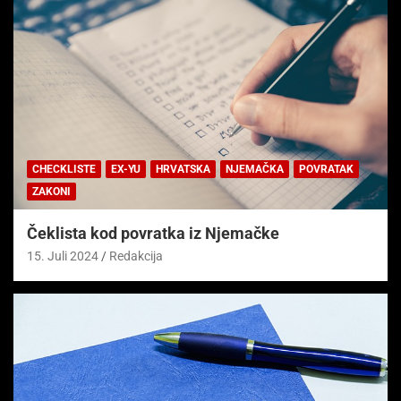
CHECKLISTE
EX-YU
HRVATSKA
NJEMAČKA
POVRATAK
ZAKONI
Čeklista kod povratka iz Njemačke
15. Juli 2024
Redakcija