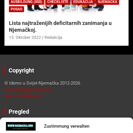
AUSBILDUNG (SSS)
CHECKLISTE
EDUKACIJA
NJEMAČKA
POSAO
Lista najtraženijih deficitarnih zanimanja u
Njemačkoj.
15. Oktober 2022
Redakcija
Copyright
© Idemo u Svijet-Njemačka 2012-2026
www.idemousvijet.com
www.njemacka.org
Pregled
Impressum
Zustimmung verwalten
Datenschutzerklärung