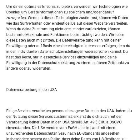
Widerufsbelehrung
Um dir ein optimales Erlebnis zu bieten, verwenden wir Technologien wie
Oglašavanje / Postavite svoj oglas
Cookies, um Geräteinformationen zu speichern und/oder darauf
zuzugreifen. Wenn du diesen Technologien zustimmst, können wir Daten
wie das Surfverhalten oder eindeutige IDs auf dieser Website verarbeiten.
Tko je “Idemo u Svijet – Njemačka?
Wenn du deine Zustimmung nicht erteilst oder zurückziehst, können
bestimmte Merkmale und Funktionen beeinträchtigt werden. Wir teilen
diese Daten auch mit Dritten. Die Datenverarbeitung kann mit deiner
Pretražite stranicu:
Einwilligung oder auf Basis eines berechtigten Interesses erfolgen, dem du
in den individuellen Datenschutzeinstellungen widersprechen kannst. Du
hast das Recht, nur in essenzielle Services einzuwilligen und deine
S
Einwilligung in der Datenschutzerklärung zu einem späteren Zeitpunkt zu
e
ändern oder zu widerrufen.
a
r
Kalendar
c
Datenverarbeitung in den USA
h
AUGUST 2026
M
D
M
D
F
S
S
Einige Services verarbeiten personenbezogene Daten in den USA. Indem du
der Nutzung dieser Services zustimmst, erklärst du dich auch mit der
1
2
Verarbeitung deiner Daten in den USA gemäß Art. 49 (1) lit. a DSGVO
einverstanden. Die USA werden vom EuGH als ein Land mit einem
3
4
5
6
7
8
9
unzureichenden Datenschutzniveau nach EU-Standards angesehen.
Insbesondere besteht das Risiko, dass deine Daten von US-Behörden zu