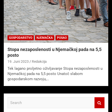
GOSPODARSTVO
NJEMAČKA
POSAO
Stopa nezaposlenosti u Njemačkoj pada na 5,5
posto
19. Juni 2023
Redakcija
Tek lagano proljetno oživljavanje Stopa nezaposlenosti u
Njemačkoj pada na 5,5 posto Unatoč slabom
gospodarskom razvoju,…
S
e
a