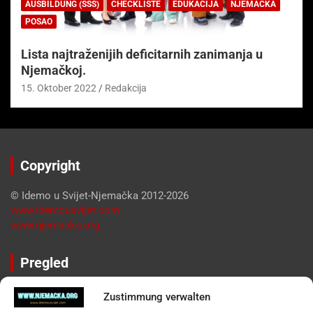
AUSBILDUNG (SSS)
CHECKLISTE
EDUKACIJA
NJEMAČKA
POSAO
Lista najtraženijih deficitarnih zanimanja u
Njemačkoj.
15. Oktober 2022
Redakcija
Copyright
© Idemo u Svijet-Njemačka 2012-2026
www.idemousvijet.com
www.njemacka.org
Pregled
Impressum
Zustimmung verwalten
Datenschutzerklärung