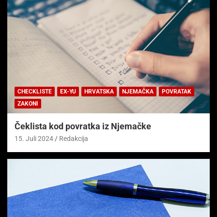
CHECKLISTE
EX-YU
HRVATSKA
NJEMAČKA
POVRATAK
ZAKONI
Čeklista kod povratka iz Njemačke
15. Juli 2024
Redakcija