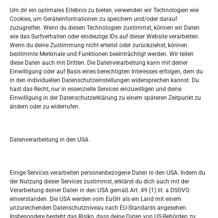
Widerufsbelehrung
Um dir ein optimales Erlebnis zu bieten, verwenden wir Technologien wie
Oglašavanje / Postavite svoj oglas
Cookies, um Geräteinformationen zu speichern und/oder darauf
zuzugreifen. Wenn du diesen Technologien zustimmst, können wir Daten
wie das Surfverhalten oder eindeutige IDs auf dieser Website verarbeiten.
Tko je “Idemo u Svijet – Njemačka?
Wenn du deine Zustimmung nicht erteilst oder zurückziehst, können
bestimmte Merkmale und Funktionen beeinträchtigt werden. Wir teilen
diese Daten auch mit Dritten. Die Datenverarbeitung kann mit deiner
Pretražite stranicu:
Einwilligung oder auf Basis eines berechtigten Interesses erfolgen, dem du
in den individuellen Datenschutzeinstellungen widersprechen kannst. Du
hast das Recht, nur in essenzielle Services einzuwilligen und deine
S
Einwilligung in der Datenschutzerklärung zu einem späteren Zeitpunkt zu
e
ändern oder zu widerrufen.
a
r
Kalendar
c
Datenverarbeitung in den USA
h
AUGUST 2026
M
D
M
D
F
S
S
Einige Services verarbeiten personenbezogene Daten in den USA. Indem du
der Nutzung dieser Services zustimmst, erklärst du dich auch mit der
1
2
Verarbeitung deiner Daten in den USA gemäß Art. 49 (1) lit. a DSGVO
einverstanden. Die USA werden vom EuGH als ein Land mit einem
3
4
5
6
7
8
9
unzureichenden Datenschutzniveau nach EU-Standards angesehen.
Insbesondere besteht das Risiko, dass deine Daten von US-Behörden zu