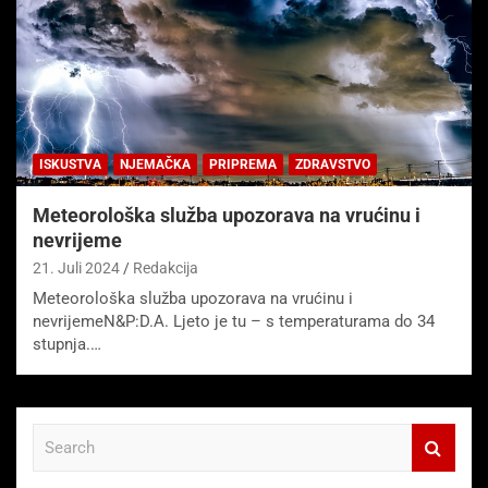
ISKUSTVA
NJEMAČKA
PRIPREMA
ZDRAVSTVO
Meteorološka služba upozorava na vrućinu i
nevrijeme
21. Juli 2024
Redakcija
Meteorološka služba upozorava na vrućinu i
nevrijemeN&P:D.A. Ljeto je tu – s temperaturama do 34
stupnja.…
S
e
a