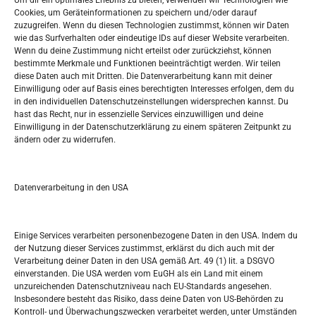
Um dir ein optimales Erlebnis zu bieten, verwenden wir Technologien wie
Oglašavanje / Postavite svoj oglas
Cookies, um Geräteinformationen zu speichern und/oder darauf
zuzugreifen. Wenn du diesen Technologien zustimmst, können wir Daten
wie das Surfverhalten oder eindeutige IDs auf dieser Website verarbeiten.
Tko je “Idemo u Svijet – Njemačka?
Wenn du deine Zustimmung nicht erteilst oder zurückziehst, können
bestimmte Merkmale und Funktionen beeinträchtigt werden. Wir teilen
diese Daten auch mit Dritten. Die Datenverarbeitung kann mit deiner
Pretražite stranicu:
Einwilligung oder auf Basis eines berechtigten Interesses erfolgen, dem du
in den individuellen Datenschutzeinstellungen widersprechen kannst. Du
hast das Recht, nur in essenzielle Services einzuwilligen und deine
S
Einwilligung in der Datenschutzerklärung zu einem späteren Zeitpunkt zu
e
ändern oder zu widerrufen.
a
r
Kalendar
c
Datenverarbeitung in den USA
h
AUGUST 2026
M
D
M
D
F
S
S
Einige Services verarbeiten personenbezogene Daten in den USA. Indem du
der Nutzung dieser Services zustimmst, erklärst du dich auch mit der
1
2
Verarbeitung deiner Daten in den USA gemäß Art. 49 (1) lit. a DSGVO
einverstanden. Die USA werden vom EuGH als ein Land mit einem
3
4
5
6
7
8
9
unzureichenden Datenschutzniveau nach EU-Standards angesehen.
Insbesondere besteht das Risiko, dass deine Daten von US-Behörden zu
10
11
12
13
14
15
16
Kontroll- und Überwachungszwecken verarbeitet werden, unter Umständen