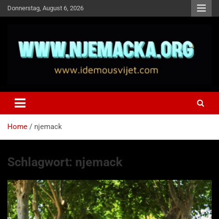
Skip
Donnerstag, August 6, 2026
to
content
NJEMAČKA
Idemo u Svijet-Njemacka!
Home
njemack
Schlagwort:
njemack