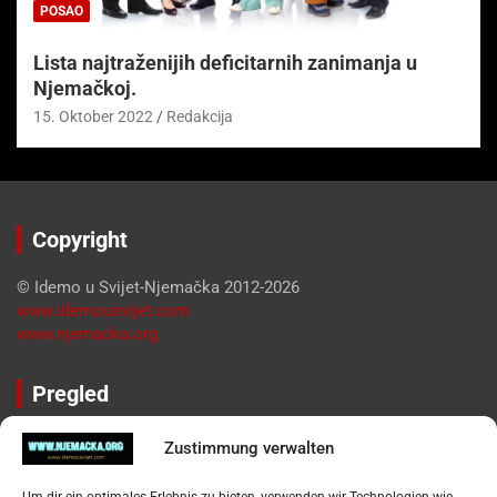
POSAO
Lista najtraženijih deficitarnih zanimanja u
Njemačkoj.
15. Oktober 2022
Redakcija
Copyright
© Idemo u Svijet-Njemačka 2012-2026
www.idemousvijet.com
www.njemacka.org
Pregled
Impressum
Zustimmung verwalten
Datenschutzerklärung
Widerufsbelehrung