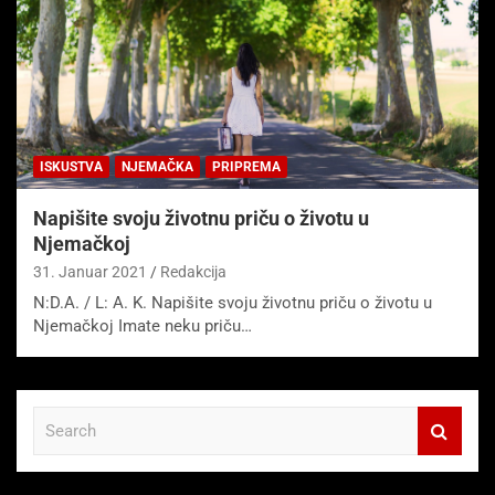
ISKUSTVA
NJEMAČKA
PRIPREMA
Napišite svoju životnu priču o životu u
Njemačkoj
31. Januar 2021
Redakcija
N:D.A. / L: A. K. Napišite svoju životnu priču o životu u
Njemačkoj Imate neku priču…
S
e
a
r