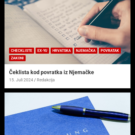
CHECKLISTE
EX-YU
HRVATSKA
NJEMAČKA
POVRATAK
ZAKONI
Čeklista kod povratka iz Njemačke
15. Juli 2024
Redakcija