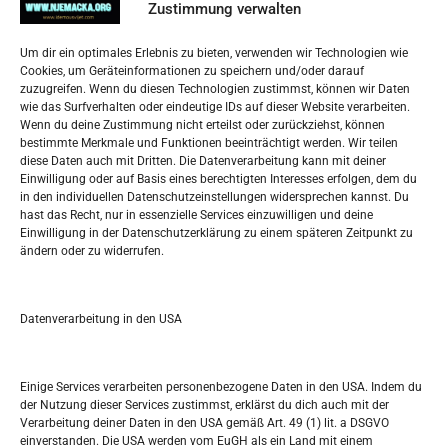
Impressum
Zustimmung verwalten
Datenschutzerklärung
Widerufsbelehrung
Um dir ein optimales Erlebnis zu bieten, verwenden wir Technologien wie
Oglašavanje / Postavite svoj oglas
Cookies, um Geräteinformationen zu speichern und/oder darauf
zuzugreifen. Wenn du diesen Technologien zustimmst, können wir Daten
wie das Surfverhalten oder eindeutige IDs auf dieser Website verarbeiten.
Tko je “Idemo u Svijet – Njemačka?
Wenn du deine Zustimmung nicht erteilst oder zurückziehst, können
bestimmte Merkmale und Funktionen beeinträchtigt werden. Wir teilen
diese Daten auch mit Dritten. Die Datenverarbeitung kann mit deiner
Pretražite stranicu:
Einwilligung oder auf Basis eines berechtigten Interesses erfolgen, dem du
in den individuellen Datenschutzeinstellungen widersprechen kannst. Du
hast das Recht, nur in essenzielle Services einzuwilligen und deine
S
Einwilligung in der Datenschutzerklärung zu einem späteren Zeitpunkt zu
e
ändern oder zu widerrufen.
a
r
Kalendar
c
Datenverarbeitung in den USA
h
AUGUST 2026
M
D
M
D
F
S
S
Einige Services verarbeiten personenbezogene Daten in den USA. Indem du
der Nutzung dieser Services zustimmst, erklärst du dich auch mit der
1
2
Verarbeitung deiner Daten in den USA gemäß Art. 49 (1) lit. a DSGVO
einverstanden. Die USA werden vom EuGH als ein Land mit einem