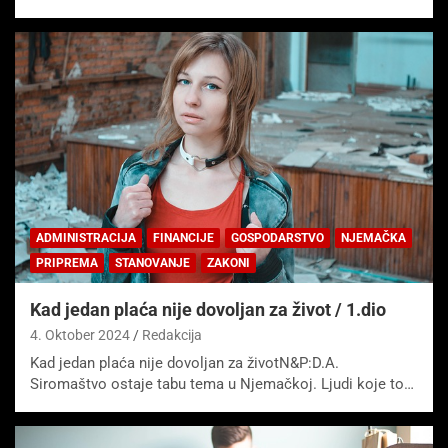
ADMINISTRACIJA
FINANCIJE
GOSPODARSTVO
NJEMAČKA
PRIPREMA
STANOVANJE
ZAKONI
Kad jedan plaća nije dovoljan za život / 1.dio
4. Oktober 2024
Redakcija
Kad jedan plaća nije dovoljan za životN&P:D.A.
Siromaštvo ostaje tabu tema u Njemačkoj. Ljudi koje to…