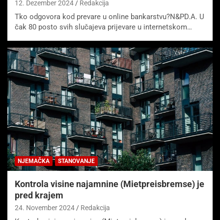
12. Dezember 2024
Redakcija
Tko odgovora kod prevare u online bankarstvu?N&PD.A. U
čak 80 posto svih slučajeva prijevare u internetskom…
NJEMAČKA
STANOVANJE
Kontrola visine najamnine (Mietpreisbremse) je
pred krajem
24. November 2024
Redakcija