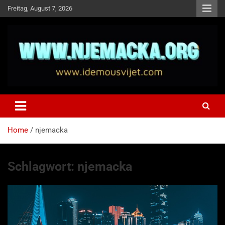
Skip
Freitag, August 7, 2026
to
content
NJEMAČKA
Idemo u Svijet-Njemacka!
Home
njemacka
Schlagwort:
njemacka