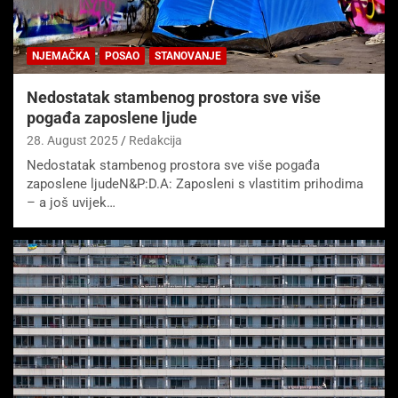
NJEMAČKA
POSAO
STANOVANJE
Nedostatak stambenog prostora sve više
pogađa zaposlene ljude
28. August 2025
Redakcija
Nedostatak stambenog prostora sve više pogađa
zaposlene ljudeN&P:D.A: Zaposleni s vlastitim prihodima
– a još uvijek…