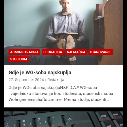
ADMINISTRACIJA
EDUKACIJA
NJEMAČKA
STANOVANJE
STUDIJUM
Gdje je WG-soba najskuplja
27. September 2024
Redakcija
Gdje je WG-soba najskupljaN&P:D.A.* WG-soba
=zajedničko stanovanje kod studenata, studenska soba =
Wohngemeinschaftstzimmer Prema studiji, studenti…