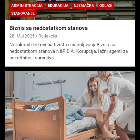
ADMINISTRACIJA
EDUKACIJA
NJEMAČKA
OGLASI
STANOVANJE
Biznis sa nedostatkom stanova
28. Mai 2025
Redakcija
Nezakoniti trikovi na tržištu iznajmljivanjaBiznis sa
nedostatkom stanova N&P:D.A. Korupcija, lažni agenti za
nekretnine i sumnjiva…