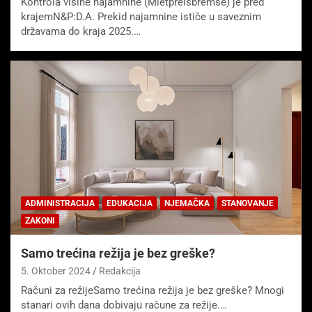
Kontrola visine najamnine (Mietpreisbremse) je pred
krajemN&P:D.A. Prekid najamnine ističe u saveznim
državama do kraja 2025.…
ADMINISTRACIJA
EDUKACIJA
NJEMAČKA
STANOVANJE
ZAKONI
Samo trećina režija je bez greške?
5. Oktober 2024
Redakcija
Računi za režijeSamo trećina režija je bez greške? Mnogi
stanari ovih dana dobivaju račune za režije.…