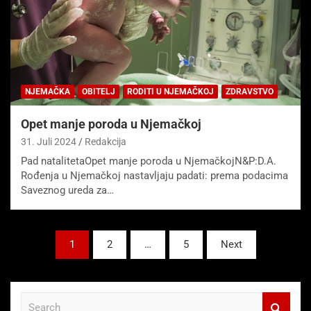
NJEMAČKA
OBITELJ
RODITI U NJEMAČKOJ
ZDRAVSTVO
Opet manje poroda u Njemačkoj
31. Juli 2024
Redakcija
Pad natalitetaOpet manje poroda u NjemačkojN&P:D.A.
Rođenja u Njemačkoj nastavljaju padati: prema podacima
Saveznog ureda za…
Seitennummerierung
1
2
…
5
Next
der
Beiträge
S