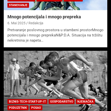
STANOVANJE
Mnogo potencijala i mnogo prepreka
6. Mai 2025
Redakcija
Pretvaranje poslovnog prostora u stambeni prostorMnogo
potencijala i mnogo preprekaN&P:D.A. Situacija na tržištu
nekretnina je napeta…
BIZNIS-TECH-START-UP-IT
GOSPODARSTVO
NJEMAČKA
PODUZETNIK
POSAO