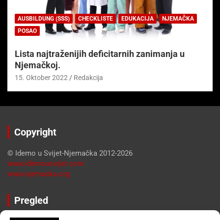
AUSBILDUNG (SSS)
CHECKLISTE
EDUKACIJA
NJEMAČKA
POSAO
Lista najtraženijih deficitarnih zanimanja u
Njemačkoj.
15. Oktober 2022
Redakcija
Copyright
© Idemo u Svijet-Njemačka 2012-2026
www.idemousvijet.com
www.njemacka.org
Pregled