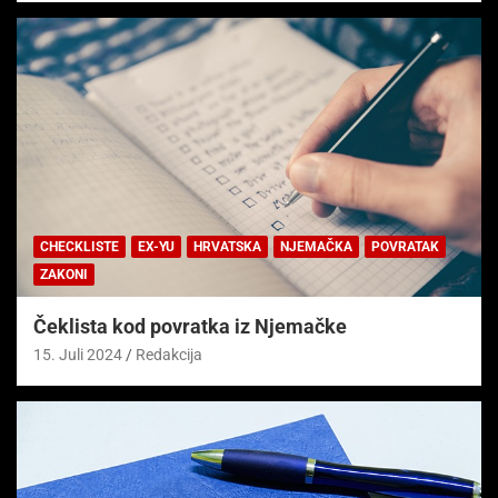
CHECKLISTE
EX-YU
HRVATSKA
NJEMAČKA
POVRATAK
ZAKONI
Čeklista kod povratka iz Njemačke
15. Juli 2024
Redakcija