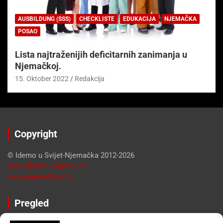
AUSBILDUNG (SSS)
CHECKLISTE
EDUKACIJA
NJEMAČKA
POSAO
Lista najtraženijih deficitarnih zanimanja u
Njemačkoj.
15. Oktober 2022
Redakcija
Copyright
© Idemo u Svijet-Njemačka 2012-2026
www.idemousvijet.com
www.njemacka.org
Pregled