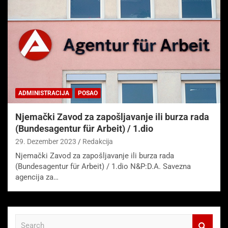
ADMINISTRACIJA
POSAO
Njemački Zavod za zapošljavanje ili burza rada
(Bundesagentur für Arbeit) / 1.dio
29. Dezember 2023
Redakcija
Njemački Zavod za zapošljavanje ili burza rada
(Bundesagentur für Arbeit) / 1.dio N&P:D.A. Savezna
agencija za…
S