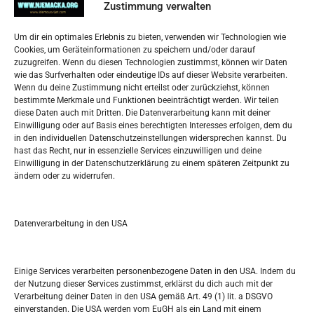
Impressum
Zustimmung verwalten
Datenschutzerklärung
Widerufsbelehrung
Um dir ein optimales Erlebnis zu bieten, verwenden wir Technologien wie
Oglašavanje / Postavite svoj oglas
Cookies, um Geräteinformationen zu speichern und/oder darauf
zuzugreifen. Wenn du diesen Technologien zustimmst, können wir Daten
wie das Surfverhalten oder eindeutige IDs auf dieser Website verarbeiten.
Tko je “Idemo u Svijet – Njemačka?
Wenn du deine Zustimmung nicht erteilst oder zurückziehst, können
bestimmte Merkmale und Funktionen beeinträchtigt werden. Wir teilen
diese Daten auch mit Dritten. Die Datenverarbeitung kann mit deiner
Pretražite stranicu:
Einwilligung oder auf Basis eines berechtigten Interesses erfolgen, dem du
in den individuellen Datenschutzeinstellungen widersprechen kannst. Du
hast das Recht, nur in essenzielle Services einzuwilligen und deine
S
Einwilligung in der Datenschutzerklärung zu einem späteren Zeitpunkt zu
e
ändern oder zu widerrufen.
a
r
Kalendar
c
Datenverarbeitung in den USA
h
AUGUST 2026
M
D
M
D
F
S
S
Einige Services verarbeiten personenbezogene Daten in den USA. Indem du
der Nutzung dieser Services zustimmst, erklärst du dich auch mit der
1
2
Verarbeitung deiner Daten in den USA gemäß Art. 49 (1) lit. a DSGVO
einverstanden. Die USA werden vom EuGH als ein Land mit einem