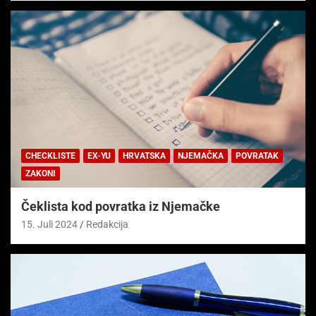
CHECKLISTE
EX-YU
HRVATSKA
NJEMAČKA
POVRATAK
ZAKONI
Čeklista kod povratka iz Njemačke
15. Juli 2024
Redakcija