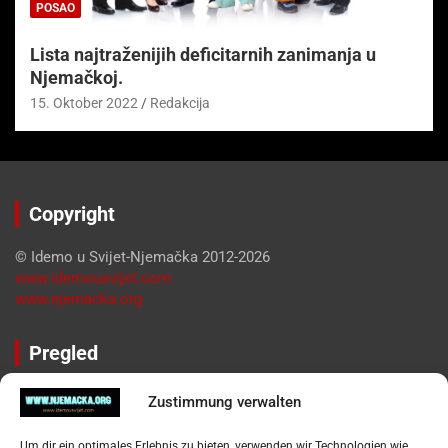
POSAO
Lista najtraženijih deficitarnih zanimanja u
Njemačkoj.
15. Oktober 2022
Redakcija
Copyright
© Idemo u Svijet-Njemačka 2012-2026
www.idemousvijet.com
www.njemacka.org
Pregled
Impressum
Zustimmung verwalten
Datenschutzerklärung
Widerufsbelehrung
Um dir ein optimales Erlebnis zu bieten, verwenden wir Technologien wie