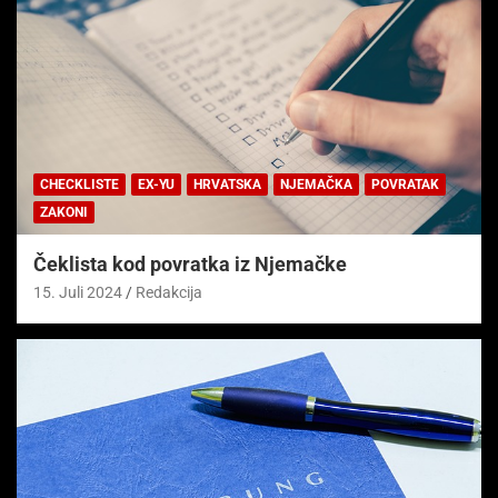
CHECKLISTE
EX-YU
HRVATSKA
NJEMAČKA
POVRATAK
ZAKONI
Čeklista kod povratka iz Njemačke
15. Juli 2024
Redakcija