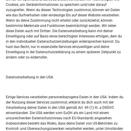
Oglašavanje / Postavite svoj oglas
Cookies, um Geräteinformationen zu speichern und/oder darauf
zuzugreifen. Wenn du diesen Technologien zustimmst, können wir Daten
wie das Surfverhalten oder eindeutige IDs auf dieser Website verarbeiten.
Tko je “Idemo u Svijet – Njemačka?
Wenn du deine Zustimmung nicht erteilst oder zurückziehst, können
bestimmte Merkmale und Funktionen beeinträchtigt werden. Wir teilen
diese Daten auch mit Dritten. Die Datenverarbeitung kann mit deiner
Pretražite stranicu:
Einwilligung oder auf Basis eines berechtigten Interesses erfolgen, dem du
in den individuellen Datenschutzeinstellungen widersprechen kannst. Du
hast das Recht, nur in essenzielle Services einzuwilligen und deine
S
Einwilligung in der Datenschutzerklärung zu einem späteren Zeitpunkt zu
e
ändern oder zu widerrufen.
a
r
Kalendar
c
Datenverarbeitung in den USA
h
AUGUST 2026
M
D
M
D
F
S
S
Einige Services verarbeiten personenbezogene Daten in den USA. Indem du
der Nutzung dieser Services zustimmst, erklärst du dich auch mit der
1
2
Verarbeitung deiner Daten in den USA gemäß Art. 49 (1) lit. a DSGVO
einverstanden. Die USA werden vom EuGH als ein Land mit einem
3
4
5
6
7
8
9
unzureichenden Datenschutzniveau nach EU-Standards angesehen.
Insbesondere besteht das Risiko, dass deine Daten von US-Behörden zu
10
11
12
13
14
15
16
Kontroll- und Überwachungszwecken verarbeitet werden, unter Umständen