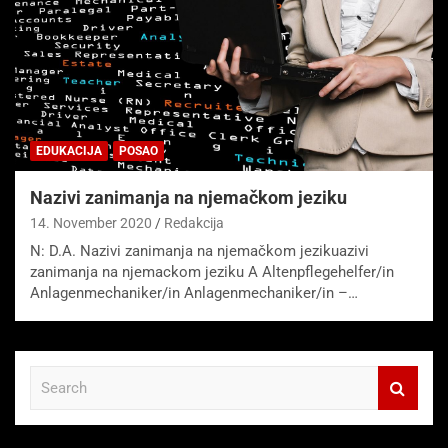
EDUKACIJA
POSAO
Nazivi zanimanja na njemačkom jeziku
14. November 2020
Redakcija
N: D.A. Nazivi zanimanja na njemačkom jezikuazivi
zanimanja na njemackom jeziku A Altenpflegehelfer/in
Anlagenmechaniker/in Anlagenmechaniker/in –…
S
e
a
r