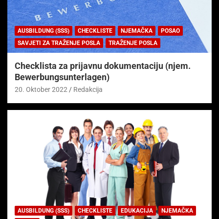
AUSBILDUNG (SSS)
CHECKLISTE
NJEMAČKA
POSAO
SAVJETI ZA TRAŽENJE POSLA
TRAŽENJE POSLA
Checklista za prijavnu dokumentaciju (njem.
Bewerbungsunterlagen)
20. Oktober 2022
Redakcija
AUSBILDUNG (SSS)
CHECKLISTE
EDUKACIJA
NJEMAČKA