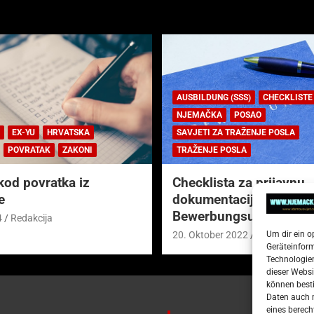
AUSBILDUNG (SSS)
CHECKLISTE
NJEMAČKA
POSAO
EX-YU
HRVATSKA
SAVJETI ZA TRAŽENJE POSLA
POVRATAK
ZAKONI
TRAŽENJE POSLA
kod povratka iz
Checklista za prijavnu
e
dokumentaciju (njem.
Bewerbungsunterlagen
4
Redakcija
Um dir ein o
20. Oktober 2022
Redakcija
Geräteinfor
Technologien
dieser Websi
können besti
Daten auch m
eines berech