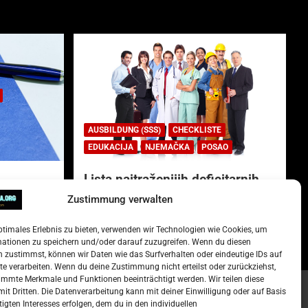
AUSBILDUNG (SSS)
CHECKLISTE
EDUKACIJA
NJEMAČKA
POSAO
Lista najtraženijih deficitarnih
zanimanja u Njemačkoj.
Zustimmung verwalten
)
15. Oktober 2022
Redakcija
ptimales Erlebnis zu bieten, verwenden wir Technologien wie Cookies, um
mationen zu speichern und/oder darauf zuzugreifen. Wenn du diesen
 zustimmst, können wir Daten wie das Surfverhalten oder eindeutige IDs auf
te verarbeiten. Wenn du deine Zustimmung nicht erteilst oder zurückziehst,
mmte Merkmale und Funktionen beeinträchtigt werden. Wir teilen diese
it Dritten. Die Datenverarbeitung kann mit deiner Einwilligung oder auf Basis
tigten Interesses erfolgen, dem du in den individuellen