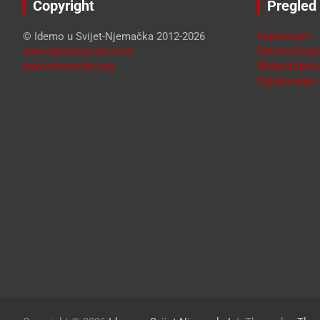
Copyright
Pregled
© Idemo u Svijet-Njemačka 2012-2026
Impressum
www.idemousvijet.com
Datenschutze
www.njemacka.org
Widerufsbele
Oglašavanje /