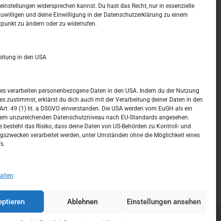
t –
Kalendar
instellungen widersprechen kannst. Du hast das Recht, nur in essenzielle
zuwilligen und deine Einwilligung in der Datenschutzerklärung zu einem
tpunkt zu ändern oder zu widerrufen.
AUGUST 2026
M
D
M
D
F
S
S
eitung in den USA
1
2
3
4
5
6
7
8
9
ices verarbeiten personenbezogene Daten in den USA. Indem du der Nutzung
ces zustimmst, erklärst du dich auch mit der Verarbeitung deiner Daten in den
10
11
12
13
14
15
16
t. 49 (1) lit. a DSGVO einverstanden. Die USA werden vom EuGH als ein
nem unzureichenden Datenschutzniveau nach EU-Standards angesehen.
17
18
19
20
21
22
23
 besteht das Risiko, dass deine Daten von US-Behörden zu Kontroll- und
szwecken verarbeitet werden, unter Umständen ohne die Möglichkeit eines
24
25
26
27
28
29
30
s.
31
« Juli
alten
ptieren
Ablehnen
Einstellungen ansehen