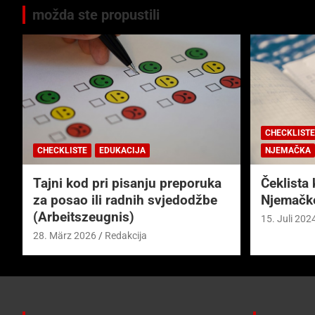
možda ste propustili
CHECKLISTE
CHECKLISTE
EDUKACIJA
NJEMAČKA
Tajni kod pri pisanju preporuka
Čeklista 
za posao ili radnih svjedodžbe
Njemačk
(Arbeitszeugnis)
15. Juli 202
28. März 2026
Redakcija