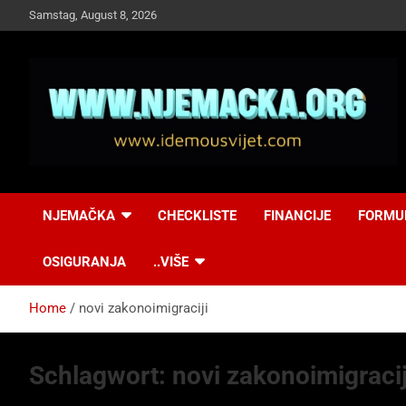
Skip
Samstag, August 8, 2026
to
content
NJEMAČKA
Idemo u Svijet-
NJEMAČKA
CHECKLISTE
FINANCIJE
FORMU
Njemacka!
OSIGURANJA
..VIŠE
Home
novi zakonoimigraciji
Schlagwort:
novi zakonoimigracij