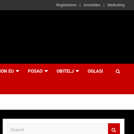
Registrieren
Anmelden
Marketing
NON EU
POSAO
OBITELJ
OGLASI
S
e