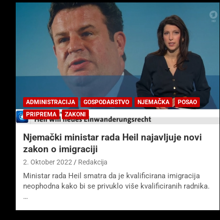
ADMINISTRACIJA
GOSPODARSTVO
NJEMAČKA
POSAO
PRIPREMA
ZAKONI
Njemački ministar rada Heil najavljuje novi
zakon o imigraciji
2. Oktober 2022
Redakcija
Ministar rada Heil smatra da je kvalificirana imigracija
neophodna kako bi se privuklo više kvalificiranih radnika.
…