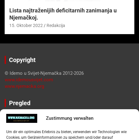
Lista najtraženijih deficitarnih zanimanja u
Njemačkoj.
15. Oktober 2022
Redakcija
Copyright
© Idemo u Svijet-Njemačka 2012-2026
www.idemousvijet.com
www.njemacka.org
Pregled
Impressum
Zustimmung verwalten
Datenschutzerklärung
Widerufsbelehrung
Um dir ein optimales Erlebnis zu bieten, verwenden wir Technologien wie
Oglašavanje / Postavite svoj oglas
Cookies, um Geräteinformationen zu speichern und/oder darauf