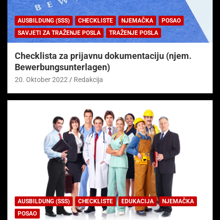
AUSBILDUNG (SSS)
CHECKLISTE
NJEMAČKA
POSAO
SAVJETI ZA TRAŽENJE POSLA
TRAŽENJE POSLA
Checklista za prijavnu dokumentaciju (njem.
Bewerbungsunterlagen)
20. Oktober 2022
Redakcija
AUSBILDUNG (SSS)
CHECKLISTE
EDUKACIJA
NJEMAČKA
POSAO