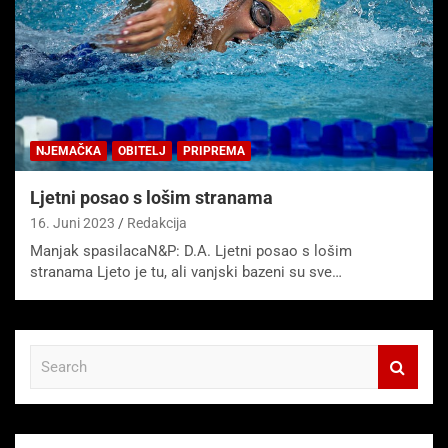
NJEMAČKA
OBITELJ
PRIPREMA
Ljetni posao s lošim stranama
16. Juni 2023
Redakcija
Manjak spasilacaN&P: D.A. Ljetni posao s lošim
stranama Ljeto je tu, ali vanjski bazeni su sve…
S
e
a
r
c