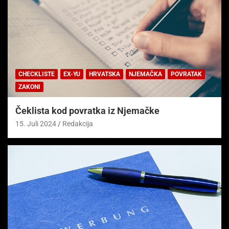
CHECKLISTE
EX-YU
HRVATSKA
NJEMAČKA
POVRATAK
ZAKONI
Čeklista kod povratka iz Njemačke
15. Juli 2024
Redakcija