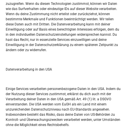
zuzugreifen. Wenn du diesen Technologien zustimmst, können wir Daten
wie das Surfverhalten oder eindeutige IDs auf dieser Website verarbeiten.
Tko je “Idemo u Svijet – Njemačka?
Wenn du deine Zustimmung nicht erteilst oder zurückziehst, können
bestimmte Merkmale und Funktionen beeinträchtigt werden. Wir teilen
diese Daten auch mit Dritten. Die Datenverarbeitung kann mit deiner
Pretražite stranicu:
Einwilligung oder auf Basis eines berechtigten Interesses erfolgen, dem du
in den individuellen Datenschutzeinstellungen widersprechen kannst. Du
hast das Recht, nur in essenzielle Services einzuwilligen und deine
S
Einwilligung in der Datenschutzerklärung zu einem späteren Zeitpunkt zu
e
ändern oder zu widerrufen.
a
r
Kalendar
c
Datenverarbeitung in den USA
h
AUGUST 2026
M
D
M
D
F
S
S
Einige Services verarbeiten personenbezogene Daten in den USA. Indem du
der Nutzung dieser Services zustimmst, erklärst du dich auch mit der
1
2
Verarbeitung deiner Daten in den USA gemäß Art. 49 (1) lit. a DSGVO
einverstanden. Die USA werden vom EuGH als ein Land mit einem
3
4
5
6
7
8
9
unzureichenden Datenschutzniveau nach EU-Standards angesehen.
Insbesondere besteht das Risiko, dass deine Daten von US-Behörden zu
10
11
12
13
14
15
16
Kontroll- und Überwachungszwecken verarbeitet werden, unter Umständen
ohne die Möglichkeit eines Rechtsbehelfs.