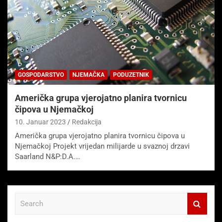
GOSPODARSTVO
NJEMAČKA
PODUZETNIK
Američka grupa vjerojatno planira tvornicu
čipova u Njemačkoj
10. Januar 2023
Redakcija
Američka grupa vjerojatno planira tvornicu čipova u
Njemačkoj Projekt vrijedan milijarde u svaznoj drzavi
Saarland N&P:D.A.…
S
e
a