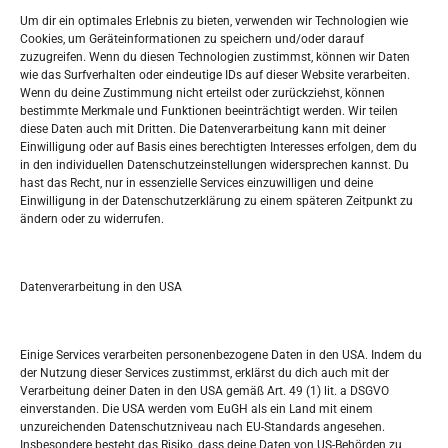
Widerufsbelehrung
Um dir ein optimales Erlebnis zu bieten, verwenden wir Technologien wie
Oglašavanje / Postavite svoj oglas
Cookies, um Geräteinformationen zu speichern und/oder darauf
zuzugreifen. Wenn du diesen Technologien zustimmst, können wir Daten
wie das Surfverhalten oder eindeutige IDs auf dieser Website verarbeiten.
Tko je “Idemo u Svijet – Njemačka?
Wenn du deine Zustimmung nicht erteilst oder zurückziehst, können
bestimmte Merkmale und Funktionen beeinträchtigt werden. Wir teilen
diese Daten auch mit Dritten. Die Datenverarbeitung kann mit deiner
Pretražite stranicu:
Einwilligung oder auf Basis eines berechtigten Interesses erfolgen, dem du
in den individuellen Datenschutzeinstellungen widersprechen kannst. Du
hast das Recht, nur in essenzielle Services einzuwilligen und deine
S
Einwilligung in der Datenschutzerklärung zu einem späteren Zeitpunkt zu
e
ändern oder zu widerrufen.
a
r
Kalendar
c
Datenverarbeitung in den USA
h
AUGUST 2026
M
D
M
D
F
S
S
Einige Services verarbeiten personenbezogene Daten in den USA. Indem du
der Nutzung dieser Services zustimmst, erklärst du dich auch mit der
1
2
Verarbeitung deiner Daten in den USA gemäß Art. 49 (1) lit. a DSGVO
einverstanden. Die USA werden vom EuGH als ein Land mit einem
3
4
5
6
7
8
9
unzureichenden Datenschutzniveau nach EU-Standards angesehen.
Insbesondere besteht das Risiko, dass deine Daten von US-Behörden zu