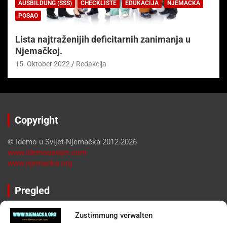
AUSBILDUNG (SSS)
CHECKLISTE
EDUKACIJA
NJEMAČKA
POSAO
Lista najtraženijih deficitarnih zanimanja u
Njemačkoj.
15. Oktober 2022
Redakcija
Copyright
© Idemo u Svijet-Njemačka 2012-2026
www.idemousvijet.com
www.njemacka.org
Pregled
Impressum
Zustimmung verwalten
Datenschutzerklärung