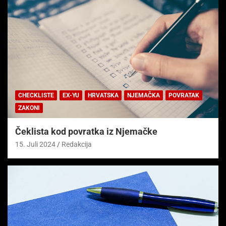
CHECKLISTE
EX-YU
HRVATSKA
NJEMAČKA
POVRATAK
ZAKONI
Čeklista kod povratka iz Njemačke
15. Juli 2024
Redakcija