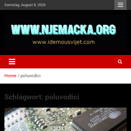
Skip
Samstag, August 8, 2026
to
content
NJEMAČKA
Idemo u Svijet-Njemacka!
Home
poluvodici
Schlagwort:
poluvodici