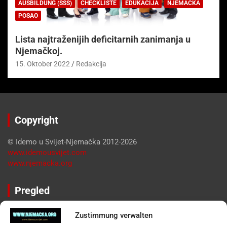
AUSBILDUNG (SSS)
CHECKLISTE
EDUKACIJA
NJEMAČKA
POSAO
Lista najtraženijih deficitarnih zanimanja u
Njemačkoj.
15. Oktober 2022
Redakcija
Copyright
© Idemo u Svijet-Njemačka 2012-2026
www.idemousvijet.com
www.njemacka.org
Pregled
Impressum
Zustimmung verwalten
Datenschutzerklärung