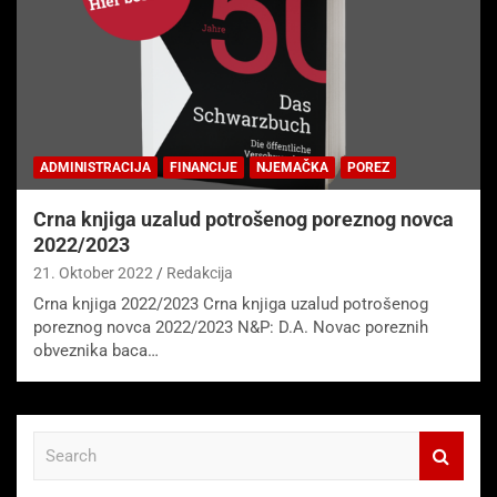
ADMINISTRACIJA
FINANCIJE
NJEMAČKA
POREZ
Crna knjiga uzalud potrošenog poreznog novca
2022/2023
21. Oktober 2022
Redakcija
Crna knjiga 2022/2023 Crna knjiga uzalud potrošenog
poreznog novca 2022/2023 N&P: D.A. Novac poreznih
obveznika baca…
S
e
a