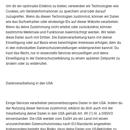
Widerufsbelehrung
Um dir ein optimales Erlebnis zu bieten, verwenden wir Technologien wie
Oglašavanje / Postavite svoj oglas
Cookies, um Geräteinformationen zu speichern und/oder darauf
zuzugreifen. Wenn du diesen Technologien zustimmst, können wir Daten
wie das Surfverhalten oder eindeutige IDs auf dieser Website verarbeiten.
Tko je “Idemo u Svijet – Njemačka?
Wenn du deine Zustimmung nicht erteilst oder zurückziehst, können
bestimmte Merkmale und Funktionen beeinträchtigt werden. Wir teilen
diese Daten auch mit Dritten. Die Datenverarbeitung kann mit deiner
Pretražite stranicu:
Einwilligung oder auf Basis eines berechtigten Interesses erfolgen, dem du
in den individuellen Datenschutzeinstellungen widersprechen kannst. Du
hast das Recht, nur in essenzielle Services einzuwilligen und deine
S
Einwilligung in der Datenschutzerklärung zu einem späteren Zeitpunkt zu
e
ändern oder zu widerrufen.
a
r
Kalendar
c
Datenverarbeitung in den USA
h
AUGUST 2026
M
D
M
D
F
S
S
Einige Services verarbeiten personenbezogene Daten in den USA. Indem du
der Nutzung dieser Services zustimmst, erklärst du dich auch mit der
1
2
Verarbeitung deiner Daten in den USA gemäß Art. 49 (1) lit. a DSGVO
einverstanden. Die USA werden vom EuGH als ein Land mit einem
3
4
5
6
7
8
9
unzureichenden Datenschutzniveau nach EU-Standards angesehen.
Insbesondere besteht das Risiko, dass deine Daten von US-Behörden zu