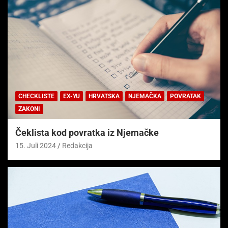
CHECKLISTE
EX-YU
HRVATSKA
NJEMAČKA
POVRATAK
ZAKONI
Čeklista kod povratka iz Njemačke
15. Juli 2024
Redakcija