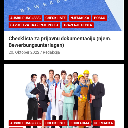
AUSBILDUNG (SSS)
CHECKLISTE
NJEMAČKA
POSAO
SAVJETI ZA TRAŽENJE POSLA
TRAŽENJE POSLA
Checklista za prijavnu dokumentaciju (njem.
Bewerbungsunterlagen)
20. Oktober 2022
Redakcija
AUSBILDUNG (SSS)
CHECKLISTE
EDUKACIJA
NJEMAČKA