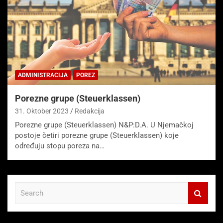
ADMINISTRACIJA
POREZ
Porezne grupe (Steuerklassen)
31. Oktober 2023
Redakcija
Porezne grupe (Steuerklassen) N&P:D.A. U Njemačkoj
postoje četiri porezne grupe (Steuerklassen) koje
određuju stopu poreza na…
S
e
a
r