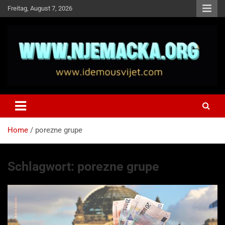
Skip
Freitag, August 7, 2026
to
content
NJEMAČKA
Idemo u Svijet-Njemacka!
Home
porezne grupe
Schlagwort:
porezne grupe