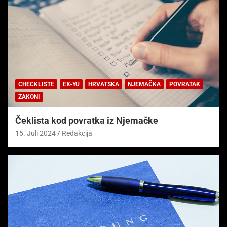
CHECKLISTE
EX-YU
HRVATSKA
NJEMAČKA
POVRATAK
ZAKONI
Čeklista kod povratka iz Njemačke
15. Juli 2024
Redakcija