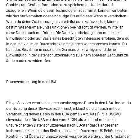
Oglašavanje / Postavite svoj oglas
Cookies, um Geräteinformationen zu speichern und/oder darauf
zuzugreifen. Wenn du diesen Technologien zustimmst, können wir Daten
wie das Surfverhalten oder eindeutige IDs auf dieser Website verarbeiten.
Tko je “Idemo u Svijet – Njemačka?
Wenn du deine Zustimmung nicht erteilst oder zurückziehst, können
bestimmte Merkmale und Funktionen beeinträchtigt werden. Wir teilen
diese Daten auch mit Dritten. Die Datenverarbeitung kann mit deiner
Pretražite stranicu:
Einwilligung oder auf Basis eines berechtigten Interesses erfolgen, dem du
in den individuellen Datenschutzeinstellungen widersprechen kannst. Du
hast das Recht, nur in essenzielle Services einzuwilligen und deine
S
Einwilligung in der Datenschutzerklärung zu einem späteren Zeitpunkt zu
e
ändern oder zu widerrufen.
a
r
Kalendar
c
Datenverarbeitung in den USA
h
AUGUST 2026
M
D
M
D
F
S
S
Einige Services verarbeiten personenbezogene Daten in den USA. Indem du
der Nutzung dieser Services zustimmst, erklärst du dich auch mit der
1
2
Verarbeitung deiner Daten in den USA gemäß Art. 49 (1) lit. a DSGVO
einverstanden. Die USA werden vom EuGH als ein Land mit einem
3
4
5
6
7
8
9
unzureichenden Datenschutzniveau nach EU-Standards angesehen.
Insbesondere besteht das Risiko, dass deine Daten von US-Behörden zu
10
11
12
13
14
15
16
Kontroll- und Überwachungszwecken verarbeitet werden, unter Umständen