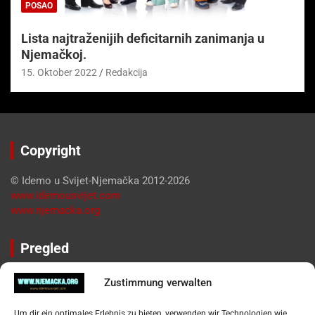
POSAO
Lista najtraženijih deficitarnih zanimanja u
Njemačkoj.
15. Oktober 2022
Redakcija
Copyright
© Idemo u Svijet-Njemačka 2012-2026
www.idemousvijet.com
www.njemacka.org
Pregled
Impressum
Zustimmung verwalten
Datenschutzerklärung
Widerufsbelehrung
Um dir ein optimales Erlebnis zu bieten, verwenden wir Technologien wie