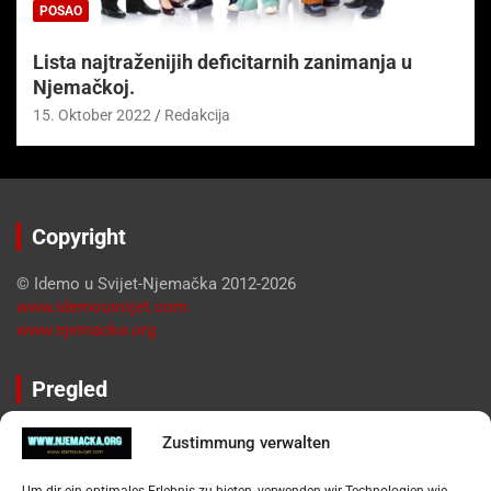
POSAO
Lista najtraženijih deficitarnih zanimanja u
Njemačkoj.
15. Oktober 2022
Redakcija
Copyright
© Idemo u Svijet-Njemačka 2012-2026
www.idemousvijet.com
www.njemacka.org
Pregled
Impressum
Zustimmung verwalten
Datenschutzerklärung
Widerufsbelehrung