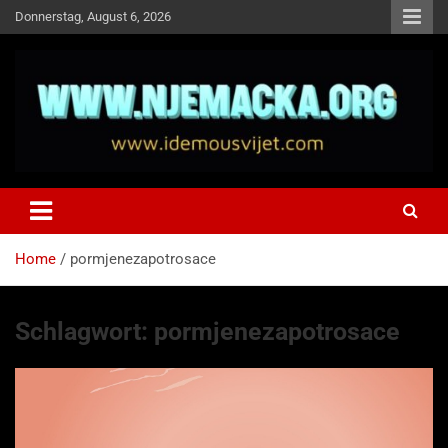
Skip
Donnerstag, August 6, 2026
to
content
NJEMAČKA
Idemo u Svijet-Njemacka!
Home
pormjenezapotrosace
Schlagwort:
pormjenezapotrosace