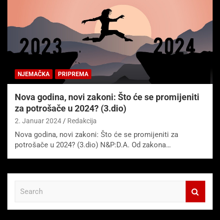
NJEMAČKA
PRIPREMA
Nova godina, novi zakoni: Što će se promijeniti
za potrošače u 2024? (3.dio)
2. Januar 2024
Redakcija
Nova godina, novi zakoni: Što će se promijeniti za
potrošače u 2024? (3.dio) N&P:D.A. Od zakona…
S
e
a
r