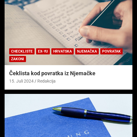
CHECKLISTE
EX-YU
HRVATSKA
NJEMAČKA
POVRATAK
ZAKONI
Čeklista kod povratka iz Njemačke
15. Juli 2024
Redakcija