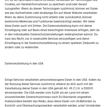
Um dir ein optimales Erlebnis zu bieten, verwenden wir Technologien wie
Oglašavanje / Postavite svoj oglas
Cookies, um Geräteinformationen zu speichern und/oder darauf
zuzugreifen. Wenn du diesen Technologien zustimmst, können wir Daten
wie das Surfverhalten oder eindeutige IDs auf dieser Website verarbeiten.
Tko je “Idemo u Svijet – Njemačka?
Wenn du deine Zustimmung nicht erteilst oder zurückziehst, können
bestimmte Merkmale und Funktionen beeinträchtigt werden. Wir teilen
diese Daten auch mit Dritten. Die Datenverarbeitung kann mit deiner
Pretražite stranicu:
Einwilligung oder auf Basis eines berechtigten Interesses erfolgen, dem du
in den individuellen Datenschutzeinstellungen widersprechen kannst. Du
hast das Recht, nur in essenzielle Services einzuwilligen und deine
S
Einwilligung in der Datenschutzerklärung zu einem späteren Zeitpunkt zu
e
ändern oder zu widerrufen.
a
r
Kalendar
c
Datenverarbeitung in den USA
h
AUGUST 2026
M
D
M
D
F
S
S
Einige Services verarbeiten personenbezogene Daten in den USA. Indem du
der Nutzung dieser Services zustimmst, erklärst du dich auch mit der
1
2
Verarbeitung deiner Daten in den USA gemäß Art. 49 (1) lit. a DSGVO
einverstanden. Die USA werden vom EuGH als ein Land mit einem
3
4
5
6
7
8
9
unzureichenden Datenschutzniveau nach EU-Standards angesehen.
Insbesondere besteht das Risiko, dass deine Daten von US-Behörden zu
10
11
12
13
14
15
16
Kontroll- und Überwachungszwecken verarbeitet werden, unter Umständen