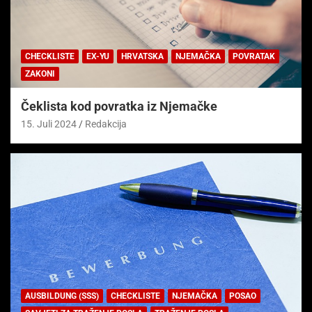
CHECKLISTE
EX-YU
HRVATSKA
NJEMAČKA
POVRATAK
ZAKONI
Čeklista kod povratka iz Njemačke
15. Juli 2024
Redakcija
AUSBILDUNG (SSS)
CHECKLISTE
NJEMAČKA
POSAO