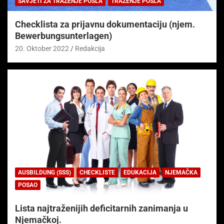
SAVJETI ZA TRAŽENJE POSLA
TRAŽENJE POSLA
Checklista za prijavnu dokumentaciju (njem.
Bewerbungsunterlagen)
20. Oktober 2022
Redakcija
AUSBILDUNG (SSS)
CHECKLISTE
EDUKACIJA
NJEMAČKA
POSAO
Lista najtraženijih deficitarnih zanimanja u
Njemačkoj.