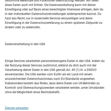
bestimmte Merkmale und Funktionen beeinträchtigt werden. Wir teilen
diese Daten auch mit Dritten. Die Datenverarbeitung kann mit deiner
Pretražite stranicu:
Einwilligung oder auf Basis eines berechtigten Interesses erfolgen, dem du
in den individuellen Datenschutzeinstellungen widersprechen kannst. Du
hast das Recht, nur in essenzielle Services einzuwilligen und deine
S
Einwilligung in der Datenschutzerklärung zu einem späteren Zeitpunkt zu
e
ändern oder zu widerrufen.
a
r
Kalendar
c
Datenverarbeitung in den USA
h
AUGUST 2026
M
D
M
D
F
S
S
Einige Services verarbeiten personenbezogene Daten in den USA. Indem du
der Nutzung dieser Services zustimmst, erklärst du dich auch mit der
1
2
Verarbeitung deiner Daten in den USA gemäß Art. 49 (1) lit. a DSGVO
einverstanden. Die USA werden vom EuGH als ein Land mit einem
3
4
5
6
7
8
9
unzureichenden Datenschutzniveau nach EU-Standards angesehen.
Insbesondere besteht das Risiko, dass deine Daten von US-Behörden zu
10
11
12
13
14
15
16
Kontroll- und Überwachungszwecken verarbeitet werden, unter Umständen
ohne die Möglichkeit eines Rechtsbehelfs.
17
18
19
20
21
22
23
24
25
26
27
28
29
30
Dienste verwalten