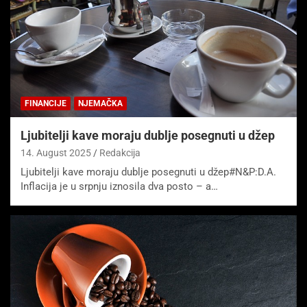
FINANCIJE
NJEMAČKA
Ljubitelji kave moraju dublje posegnuti u džep
14. August 2025
Redakcija
Ljubitelji kave moraju dublje posegnuti u džep#N&P:D.A.
Inflacija je u srpnju iznosila dva posto – a…