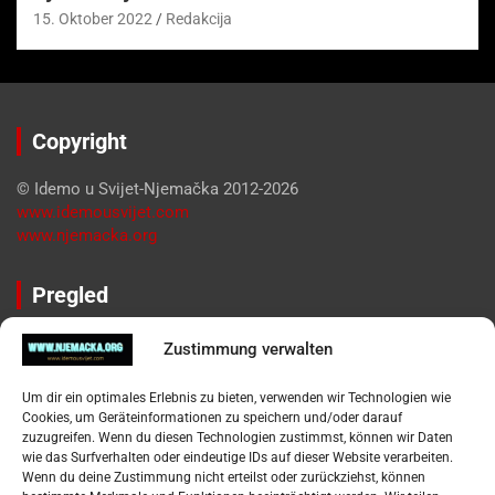
15. Oktober 2022
Redakcija
Copyright
© Idemo u Svijet-Njemačka 2012-2026
www.idemousvijet.com
www.njemacka.org
Pregled
Impressum
Zustimmung verwalten
Datenschutzerklärung
Widerufsbelehrung
Um dir ein optimales Erlebnis zu bieten, verwenden wir Technologien wie
Oglašavanje / Postavite svoj oglas
Cookies, um Geräteinformationen zu speichern und/oder darauf
zuzugreifen. Wenn du diesen Technologien zustimmst, können wir Daten
wie das Surfverhalten oder eindeutige IDs auf dieser Website verarbeiten.
Tko je “Idemo u Svijet – Njemačka?
Wenn du deine Zustimmung nicht erteilst oder zurückziehst, können