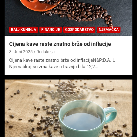
BAL.-KUHINJA
FINANCIJE
GOSPODARSTVO
NJEMAČKA
Cijena kave raste znatno brže od inflacije
8. Juni 2025
Redakcija
Cijena kave raste znatno brže od inflacijeN&P:D.A. U
Njemačkoj su zrna kave u travnju bila 12,2…