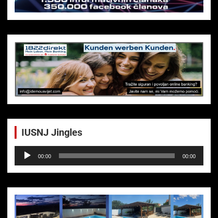
IUSNJ Jingles
Audio-
00:00
00:00
Player