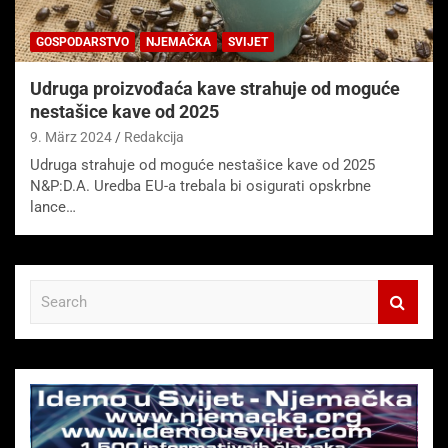
GOSPODARSTVO
NJEMAČKA
SVIJET
Udruga proizvođaća kave strahuje od moguće
nestašice kave od 2025
9. März 2024
Redakcija
Udruga strahuje od moguće nestašice kave od 2025
N&P:D.A. Uredba EU-a trebala bi osigurati opskrbne
lance…
S
e
a
r
c
h