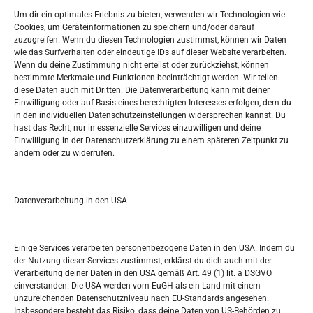
Widerufsbelehrung
Um dir ein optimales Erlebnis zu bieten, verwenden wir Technologien wie
Oglašavanje / Postavite svoj oglas
Cookies, um Geräteinformationen zu speichern und/oder darauf
zuzugreifen. Wenn du diesen Technologien zustimmst, können wir Daten
wie das Surfverhalten oder eindeutige IDs auf dieser Website verarbeiten.
Tko je “Idemo u Svijet – Njemačka?
Wenn du deine Zustimmung nicht erteilst oder zurückziehst, können
bestimmte Merkmale und Funktionen beeinträchtigt werden. Wir teilen
diese Daten auch mit Dritten. Die Datenverarbeitung kann mit deiner
Pretražite stranicu:
Einwilligung oder auf Basis eines berechtigten Interesses erfolgen, dem du
in den individuellen Datenschutzeinstellungen widersprechen kannst. Du
hast das Recht, nur in essenzielle Services einzuwilligen und deine
S
Einwilligung in der Datenschutzerklärung zu einem späteren Zeitpunkt zu
e
ändern oder zu widerrufen.
a
r
Kalendar
c
Datenverarbeitung in den USA
h
AUGUST 2026
M
D
M
D
F
S
S
Einige Services verarbeiten personenbezogene Daten in den USA. Indem du
der Nutzung dieser Services zustimmst, erklärst du dich auch mit der
1
2
Verarbeitung deiner Daten in den USA gemäß Art. 49 (1) lit. a DSGVO
einverstanden. Die USA werden vom EuGH als ein Land mit einem
3
4
5
6
7
8
9
unzureichenden Datenschutzniveau nach EU-Standards angesehen.
Insbesondere besteht das Risiko, dass deine Daten von US-Behörden zu