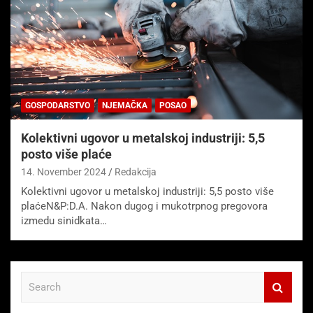
GOSPODARSTVO
NJEMAČKA
POSAO
Kolektivni ugovor u metalskoj industriji: 5,5
posto više plaće
14. November 2024
Redakcija
Kolektivni ugovor u metalskoj industriji: 5,5 posto više
plaćeN&P:D.A. Nakon dugog i mukotrpnog pregovora
izmedu sinidkata…
S
e
a