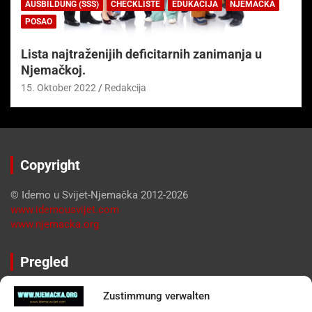
AUSBILDUNG (SSS)
CHECKLISTE
EDUKACIJA
NJEMAČKA
POSAO
Lista najtraženijih deficitarnih zanimanja u
Njemačkoj.
15. Oktober 2022
Redakcija
Copyright
© Idemo u Svijet-Njemačka 2012-2026
www.idemousvijet.com
www.njemacka.org
Pregled
Impressum
Zustimmung verwalten
Datenschutzerklärung