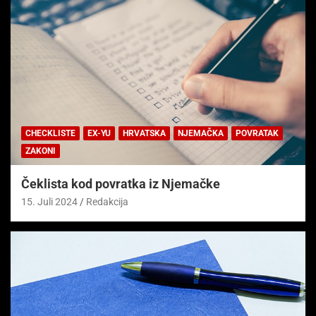
CHECKLISTE
EX-YU
HRVATSKA
NJEMAČKA
POVRATAK
ZAKONI
Čeklista kod povratka iz Njemačke
15. Juli 2024
Redakcija