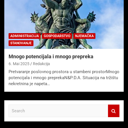
ADMINISTRACIJA
GOSPODARSTVO
NJEMAČKA
STANOVANJE
Mnogo potencijala i mnogo prepreka
6. Mai 2025
Redakcija
Pretvaranje poslovnog prostora u stambeni prostorMnogo
potencijala i mnogo preprekaN&P:D.A. Situacija na tržištu
nekretnina je napeta…
S
e
a
r