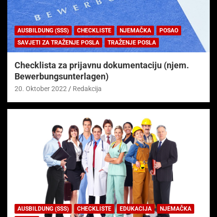
AUSBILDUNG (SSS)
CHECKLISTE
NJEMAČKA
POSAO
SAVJETI ZA TRAŽENJE POSLA
TRAŽENJE POSLA
Checklista za prijavnu dokumentaciju (njem.
Bewerbungsunterlagen)
20. Oktober 2022
Redakcija
AUSBILDUNG (SSS)
CHECKLISTE
EDUKACIJA
NJEMAČKA