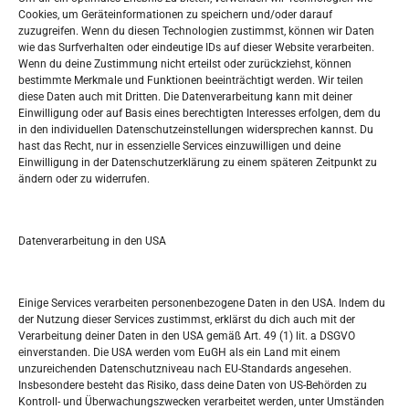
Oglašavanje / Postavite svoj oglas
Cookies, um Geräteinformationen zu speichern und/oder darauf
zuzugreifen. Wenn du diesen Technologien zustimmst, können wir Daten
wie das Surfverhalten oder eindeutige IDs auf dieser Website verarbeiten.
Tko je “Idemo u Svijet – Njemačka?
Wenn du deine Zustimmung nicht erteilst oder zurückziehst, können
bestimmte Merkmale und Funktionen beeinträchtigt werden. Wir teilen
diese Daten auch mit Dritten. Die Datenverarbeitung kann mit deiner
Pretražite stranicu:
Einwilligung oder auf Basis eines berechtigten Interesses erfolgen, dem du
in den individuellen Datenschutzeinstellungen widersprechen kannst. Du
hast das Recht, nur in essenzielle Services einzuwilligen und deine
S
Einwilligung in der Datenschutzerklärung zu einem späteren Zeitpunkt zu
e
ändern oder zu widerrufen.
a
r
Kalendar
c
Datenverarbeitung in den USA
h
AUGUST 2026
M
D
M
D
F
S
S
Einige Services verarbeiten personenbezogene Daten in den USA. Indem du
der Nutzung dieser Services zustimmst, erklärst du dich auch mit der
1
2
Verarbeitung deiner Daten in den USA gemäß Art. 49 (1) lit. a DSGVO
einverstanden. Die USA werden vom EuGH als ein Land mit einem
3
4
5
6
7
8
9
unzureichenden Datenschutzniveau nach EU-Standards angesehen.
Insbesondere besteht das Risiko, dass deine Daten von US-Behörden zu
10
11
12
13
14
15
16
Kontroll- und Überwachungszwecken verarbeitet werden, unter Umständen