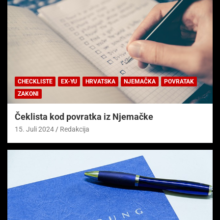
CHECKLISTE
EX-YU
HRVATSKA
NJEMAČKA
POVRATAK
ZAKONI
Čeklista kod povratka iz Njemačke
15. Juli 2024
Redakcija