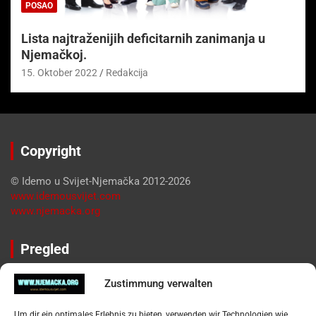
POSAO
Lista najtraženijih deficitarnih zanimanja u
Njemačkoj.
15. Oktober 2022
Redakcija
Copyright
© Idemo u Svijet-Njemačka 2012-2026
www.idemousvijet.com
www.njemacka.org
Pregled
Impressum
Zustimmung verwalten
Datenschutzerklärung
Widerufsbelehrung
Um dir ein optimales Erlebnis zu bieten, verwenden wir Technologien wie