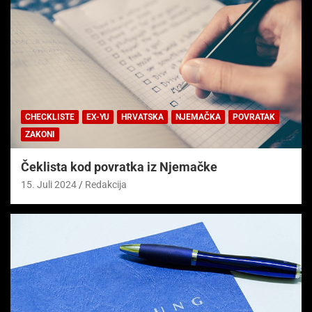
CHECKLISTE
EX-YU
HRVATSKA
NJEMAČKA
POVRATAK
ZAKONI
Čeklista kod povratka iz Njemačke
15. Juli 2024
Redakcija