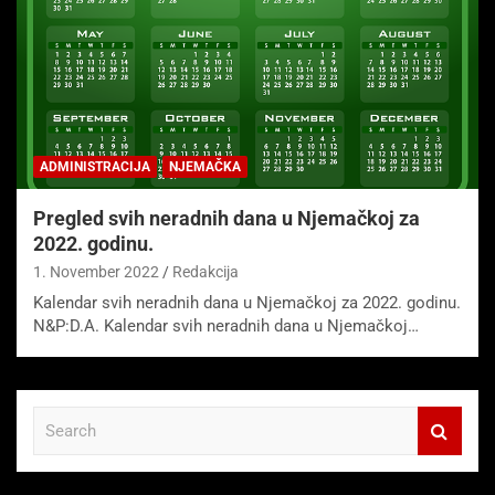
ADMINISTRACIJA
NJEMAČKA
Pregled svih neradnih dana u Njemačkoj za
2022. godinu.
1. November 2022
Redakcija
Kalendar svih neradnih dana u Njemačkoj za 2022. godinu.
N&P:D.A. Kalendar svih neradnih dana u Njemačkoj…
S
e
a
r