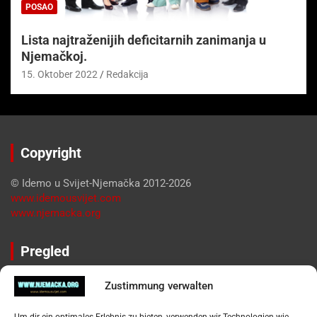
POSAO
Lista najtraženijih deficitarnih zanimanja u
Njemačkoj.
15. Oktober 2022
Redakcija
Copyright
© Idemo u Svijet-Njemačka 2012-2026
www.idemousvijet.com
www.njemacka.org
Pregled
Impressum
Zustimmung verwalten
Datenschutzerklärung
Widerufsbelehrung