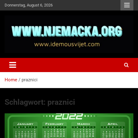
Skip
Donnerstag, August 6, 2026
to
content
NJEMAČKA
Idemo u Svijet-Njemacka!
Home
praznici
Schlagwort:
praznici