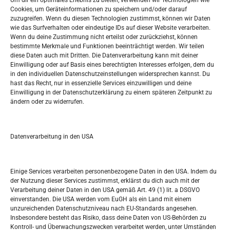
Um dir ein optimales Erlebnis zu bieten, verwenden wir Technologien wie
Oglašavanje / Postavite svoj oglas
Cookies, um Geräteinformationen zu speichern und/oder darauf
zuzugreifen. Wenn du diesen Technologien zustimmst, können wir Daten
wie das Surfverhalten oder eindeutige IDs auf dieser Website verarbeiten.
Tko je “Idemo u Svijet – Njemačka?
Wenn du deine Zustimmung nicht erteilst oder zurückziehst, können
bestimmte Merkmale und Funktionen beeinträchtigt werden. Wir teilen
diese Daten auch mit Dritten. Die Datenverarbeitung kann mit deiner
Pretražite stranicu:
Einwilligung oder auf Basis eines berechtigten Interesses erfolgen, dem du
in den individuellen Datenschutzeinstellungen widersprechen kannst. Du
hast das Recht, nur in essenzielle Services einzuwilligen und deine
S
Einwilligung in der Datenschutzerklärung zu einem späteren Zeitpunkt zu
e
ändern oder zu widerrufen.
a
r
Kalendar
c
Datenverarbeitung in den USA
h
AUGUST 2026
M
D
M
D
F
S
S
Einige Services verarbeiten personenbezogene Daten in den USA. Indem du
der Nutzung dieser Services zustimmst, erklärst du dich auch mit der
1
2
Verarbeitung deiner Daten in den USA gemäß Art. 49 (1) lit. a DSGVO
einverstanden. Die USA werden vom EuGH als ein Land mit einem
3
4
5
6
7
8
9
unzureichenden Datenschutzniveau nach EU-Standards angesehen.
Insbesondere besteht das Risiko, dass deine Daten von US-Behörden zu
10
11
12
13
14
15
16
Kontroll- und Überwachungszwecken verarbeitet werden, unter Umständen