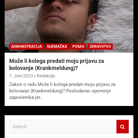
ADMINISTRACIJA
NJEMAČKA
POSAO
ZDRAVSTVO
Može li kolega predati moju prijavu za
bolovanje (Krankmeldung)?
7. Juni 2023
Redakcija
Zakon o radu Može li kolega predati moju prijavu za
bolovanje (Krankmeldung)? Poslodavac opominje
zaposlenika jer…
S
e
a