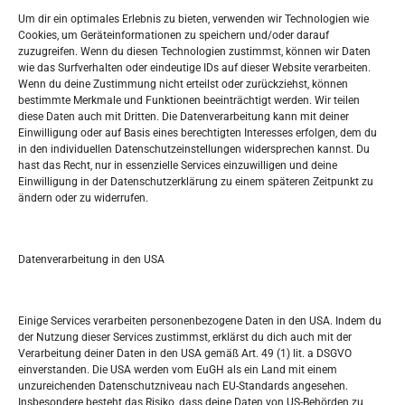
Widerufsbelehrung
Um dir ein optimales Erlebnis zu bieten, verwenden wir Technologien wie
Oglašavanje / Postavite svoj oglas
Cookies, um Geräteinformationen zu speichern und/oder darauf
zuzugreifen. Wenn du diesen Technologien zustimmst, können wir Daten
wie das Surfverhalten oder eindeutige IDs auf dieser Website verarbeiten.
Tko je “Idemo u Svijet – Njemačka?
Wenn du deine Zustimmung nicht erteilst oder zurückziehst, können
bestimmte Merkmale und Funktionen beeinträchtigt werden. Wir teilen
diese Daten auch mit Dritten. Die Datenverarbeitung kann mit deiner
Pretražite stranicu:
Einwilligung oder auf Basis eines berechtigten Interesses erfolgen, dem du
in den individuellen Datenschutzeinstellungen widersprechen kannst. Du
hast das Recht, nur in essenzielle Services einzuwilligen und deine
S
Einwilligung in der Datenschutzerklärung zu einem späteren Zeitpunkt zu
e
ändern oder zu widerrufen.
a
r
Kalendar
c
Datenverarbeitung in den USA
h
AUGUST 2026
M
D
M
D
F
S
S
Einige Services verarbeiten personenbezogene Daten in den USA. Indem du
der Nutzung dieser Services zustimmst, erklärst du dich auch mit der
1
2
Verarbeitung deiner Daten in den USA gemäß Art. 49 (1) lit. a DSGVO
einverstanden. Die USA werden vom EuGH als ein Land mit einem
3
4
5
6
7
8
9
unzureichenden Datenschutzniveau nach EU-Standards angesehen.
Insbesondere besteht das Risiko, dass deine Daten von US-Behörden zu