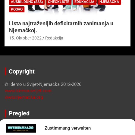
AUSBILDUNG (SSS)
CHECKLISTE
EDUKACIJA
NJEMAČKA
POSAO
Lista najtraženijih deficitarnih zanimanja u
Njemačkoj.
15. Oktober 2022
Redakcija
Copyright
© Idemo u Svijet-Njemačka 2012-2026
www.idemousvijet.com
www.njemacka.org
Pregled
Impressum
Zustimmung verwalten
Datenschutzerklärung