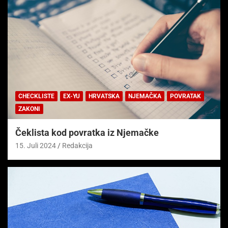
CHECKLISTE
EX-YU
HRVATSKA
NJEMAČKA
POVRATAK
ZAKONI
Čeklista kod povratka iz Njemačke
15. Juli 2024
Redakcija