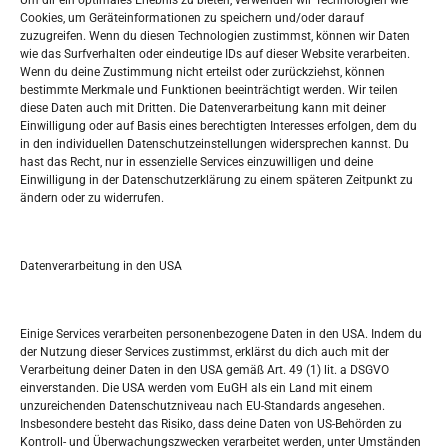
Um dir ein optimales Erlebnis zu bieten, verwenden wir Technologien wie
Oglašavanje / Postavite svoj oglas
Cookies, um Geräteinformationen zu speichern und/oder darauf
zuzugreifen. Wenn du diesen Technologien zustimmst, können wir Daten
wie das Surfverhalten oder eindeutige IDs auf dieser Website verarbeiten.
Tko je “Idemo u Svijet – Njemačka?
Wenn du deine Zustimmung nicht erteilst oder zurückziehst, können
bestimmte Merkmale und Funktionen beeinträchtigt werden. Wir teilen
diese Daten auch mit Dritten. Die Datenverarbeitung kann mit deiner
Pretražite stranicu:
Einwilligung oder auf Basis eines berechtigten Interesses erfolgen, dem du
in den individuellen Datenschutzeinstellungen widersprechen kannst. Du
hast das Recht, nur in essenzielle Services einzuwilligen und deine
S
Einwilligung in der Datenschutzerklärung zu einem späteren Zeitpunkt zu
e
ändern oder zu widerrufen.
a
r
Kalendar
c
Datenverarbeitung in den USA
h
AUGUST 2026
M
D
M
D
F
S
S
Einige Services verarbeiten personenbezogene Daten in den USA. Indem du
der Nutzung dieser Services zustimmst, erklärst du dich auch mit der
1
2
Verarbeitung deiner Daten in den USA gemäß Art. 49 (1) lit. a DSGVO
einverstanden. Die USA werden vom EuGH als ein Land mit einem
3
4
5
6
7
8
9
unzureichenden Datenschutzniveau nach EU-Standards angesehen.
Insbesondere besteht das Risiko, dass deine Daten von US-Behörden zu
10
11
12
13
14
15
16
Kontroll- und Überwachungszwecken verarbeitet werden, unter Umständen