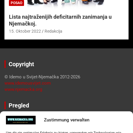
POSAO
Lista najtraženijih deficitarnih zanimanja u
Njemačkoj.
15. Oktober 2022
Redakcija
Copyright
© Idemo u Svijet-Njemačka 2012-2026
www.idemousvijet.com
www.njemacka.org
Pregled
Impressum
Zustimmung verwalten
Datenschutzerklärung
Widerufsbelehrung