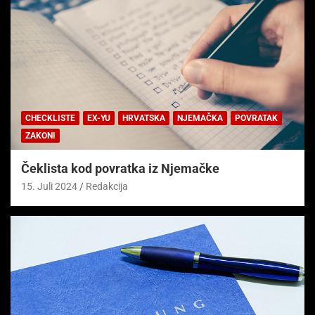
CHECKLISTE
EX-YU
HRVATSKA
NJEMAČKA
POVRATAK
ZAKONI
Čeklista kod povratka iz Njemačke
15. Juli 2024
Redakcija