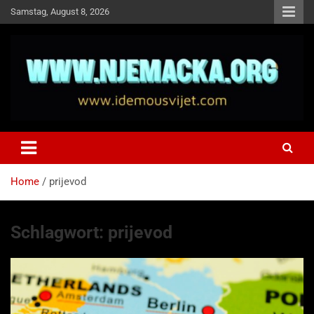
Skip
Samstag, August 8, 2026
to
content
NJEMAČKA
Idemo u Svijet-Njemacka!
Home
prijevod
Schlagwort:
prijevod