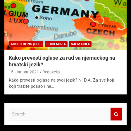
AUSBILDUNG (SSS)
EDUKACIJA
NJEMAČKA
Kako prevesti oglase za rad sa njemackog na
hrvatski jezik?
15. Januar 2021
Redakcija
Kako prevesti oglase na svoj jezik? N: D.A. Za sve koji
koji trazite posao i ne…
S
e
a
r