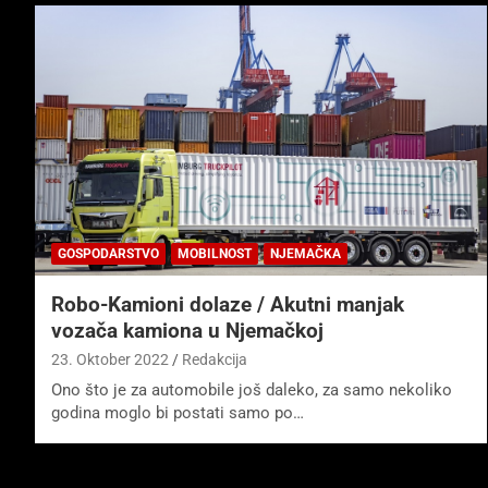
GOSPODARSTVO
MOBILNOST
NJEMAČKA
Robo-Kamioni dolaze / Akutni manjak
vozača kamiona u Njemačkoj
23. Oktober 2022
Redakcija
Ono što je za automobile još daleko, za samo nekoliko
godina moglo bi postati samo po…