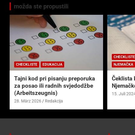
možda ste propustili
CHECKLISTE
CHECKLISTE
EDUKACIJA
NJEMAČKA
Tajni kod pri pisanju preporuka
Čeklista 
za posao ili radnih svjedodžbe
Njemačk
(Arbeitszeugnis)
15. Juli 202
28. März 2026
Redakcija