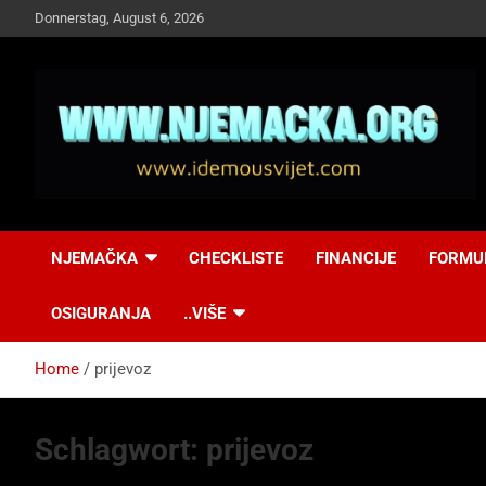
Skip
Donnerstag, August 6, 2026
to
content
NJEMAČKA
Idemo u Svijet-
NJEMAČKA
CHECKLISTE
FINANCIJE
FORMU
Njemacka!
OSIGURANJA
..VIŠE
Home
prijevoz
Schlagwort:
prijevoz