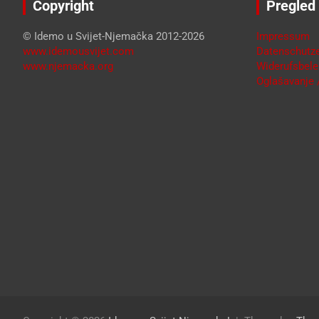
Copyright
Pregled
© Idemo u Svijet-Njemačka 2012-2026
Impressum
www.idemousvijet.com
Datenschutze
www.njemacka.org
Widerufsbele
Oglašavanje /