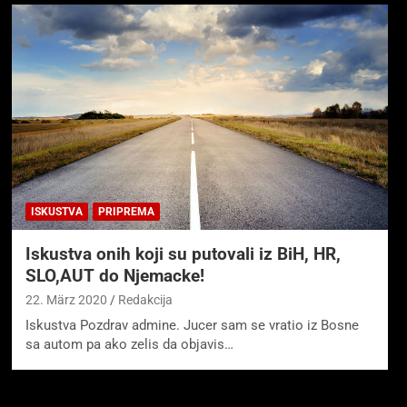
ISKUSTVA
PRIPREMA
Iskustva onih koji su putovali iz BiH, HR,
SLO,AUT do Njemacke!
22. März 2020
Redakcija
Iskustva Pozdrav admine. Jucer sam se vratio iz Bosne
sa autom pa ako zelis da objavis…