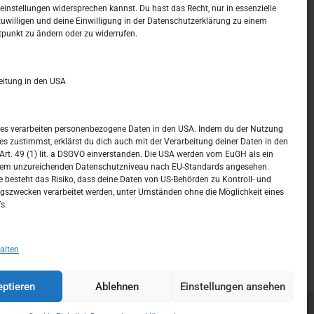
t –
Kalendar
instellungen widersprechen kannst. Du hast das Recht, nur in essenzielle
zuwilligen und deine Einwilligung in der Datenschutzerklärung zu einem
tpunkt zu ändern oder zu widerrufen.
AUGUST 2026
M
D
M
D
F
S
S
eitung in den USA
1
2
3
4
5
6
7
8
9
ices verarbeiten personenbezogene Daten in den USA. Indem du der Nutzung
ces zustimmst, erklärst du dich auch mit der Verarbeitung deiner Daten in den
10
11
12
13
14
15
16
t. 49 (1) lit. a DSGVO einverstanden. Die USA werden vom EuGH als ein
nem unzureichenden Datenschutzniveau nach EU-Standards angesehen.
17
18
19
20
21
22
23
 besteht das Risiko, dass deine Daten von US-Behörden zu Kontroll- und
szwecken verarbeitet werden, unter Umständen ohne die Möglichkeit eines
24
25
26
27
28
29
30
s.
31
« Juli
alten
ptieren
Ablehnen
Einstellungen ansehen