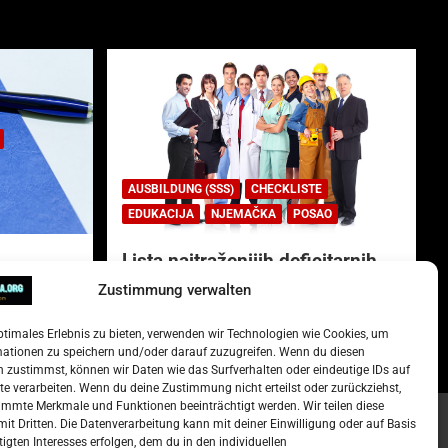
AUSBILDUNG (SSS)
CHECKLISTE
EDUKACIJA
NJEMAČKA
POSAO
Lista najtraženijih deficitarnih
zanimanja u Njemačkoj.
Zustimmung verwalten
)
15. Oktober 2022
Redakcija
ptimales Erlebnis zu bieten, verwenden wir Technologien wie Cookies, um
mationen zu speichern und/oder darauf zuzugreifen. Wenn du diesen
 zustimmst, können wir Daten wie das Surfverhalten oder eindeutige IDs auf
te verarbeiten. Wenn du deine Zustimmung nicht erteilst oder zurückziehst,
mmte Merkmale und Funktionen beeinträchtigt werden. Wir teilen diese
it Dritten. Die Datenverarbeitung kann mit deiner Einwilligung oder auf Basis
tigten Interesses erfolgen, dem du in den individuellen