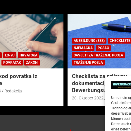
AUSBILDUNG (SSS)
CHECKLISTE
NJEMAČKA
POSAO
EX-YU
HRVATSKA
SAVJETI ZA TRAŽENJE POSLA
POVRATAK
ZAKONI
TRAŽENJE POSLA
kod povratka iz
Checklista za prijavnu
e
dokumentaciju (njem.
Bewerbungsunterlagen
4
Redakcija
Um dir ein o
20. Oktober 2022
Redakcija
Geräteinfor
Technologien
dieser Websi
können besti
Daten auch m
eines berech