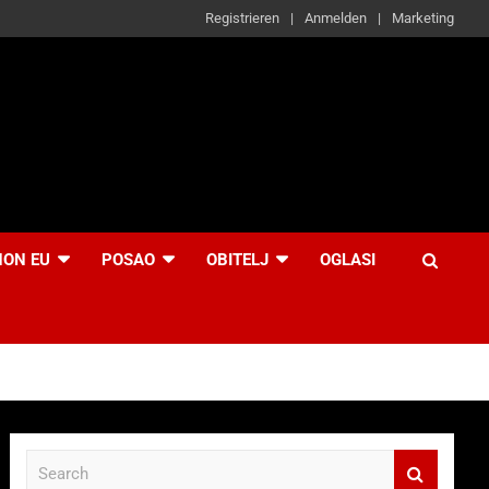
Registrieren
Anmelden
Marketing
NON EU
POSAO
OBITELJ
OGLASI
S
e