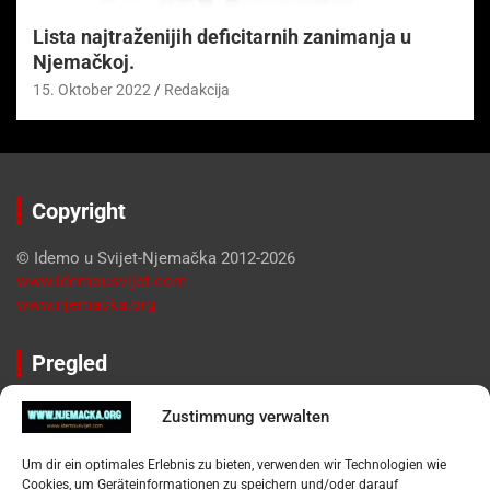
Lista najtraženijih deficitarnih zanimanja u
Njemačkoj.
15. Oktober 2022
Redakcija
Copyright
© Idemo u Svijet-Njemačka 2012-2026
www.idemousvijet.com
www.njemacka.org
Pregled
Impressum
Zustimmung verwalten
Datenschutzerklärung
Widerufsbelehrung
Um dir ein optimales Erlebnis zu bieten, verwenden wir Technologien wie
Oglašavanje / Postavite svoj oglas
Cookies, um Geräteinformationen zu speichern und/oder darauf