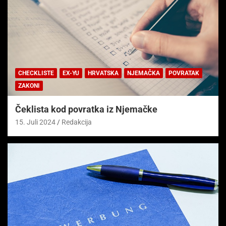
CHECKLISTE
EX-YU
HRVATSKA
NJEMAČKA
POVRATAK
ZAKONI
Čeklista kod povratka iz Njemačke
15. Juli 2024
Redakcija