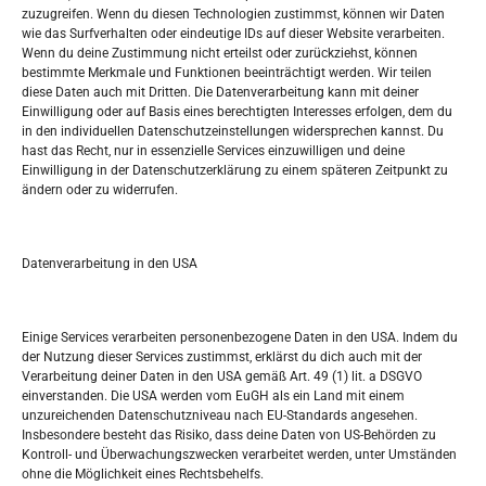
zuzugreifen. Wenn du diesen Technologien zustimmst, können wir Daten
wie das Surfverhalten oder eindeutige IDs auf dieser Website verarbeiten.
Tko je “Idemo u Svijet – Njemačka?
Wenn du deine Zustimmung nicht erteilst oder zurückziehst, können
bestimmte Merkmale und Funktionen beeinträchtigt werden. Wir teilen
diese Daten auch mit Dritten. Die Datenverarbeitung kann mit deiner
Pretražite stranicu:
Einwilligung oder auf Basis eines berechtigten Interesses erfolgen, dem du
in den individuellen Datenschutzeinstellungen widersprechen kannst. Du
hast das Recht, nur in essenzielle Services einzuwilligen und deine
S
Einwilligung in der Datenschutzerklärung zu einem späteren Zeitpunkt zu
e
ändern oder zu widerrufen.
a
r
Kalendar
c
Datenverarbeitung in den USA
h
AUGUST 2026
M
D
M
D
F
S
S
Einige Services verarbeiten personenbezogene Daten in den USA. Indem du
der Nutzung dieser Services zustimmst, erklärst du dich auch mit der
1
2
Verarbeitung deiner Daten in den USA gemäß Art. 49 (1) lit. a DSGVO
einverstanden. Die USA werden vom EuGH als ein Land mit einem
3
4
5
6
7
8
9
unzureichenden Datenschutzniveau nach EU-Standards angesehen.
Insbesondere besteht das Risiko, dass deine Daten von US-Behörden zu
10
11
12
13
14
15
16
Kontroll- und Überwachungszwecken verarbeitet werden, unter Umständen
ohne die Möglichkeit eines Rechtsbehelfs.