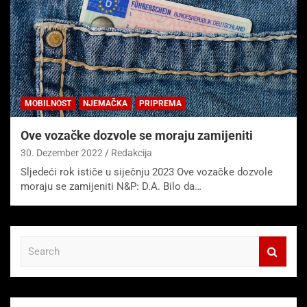
MOBILNOST
NJEMAČKA
PRIPREMA
Ove vozačke dozvole se moraju zamijeniti
30. Dezember 2022
Redakcija
Sljedeći rok ističe u siječnju 2023 Ove vozačke dozvole
moraju se zamijeniti N&P: D.A. Bilo da…
S
e
a
r
c