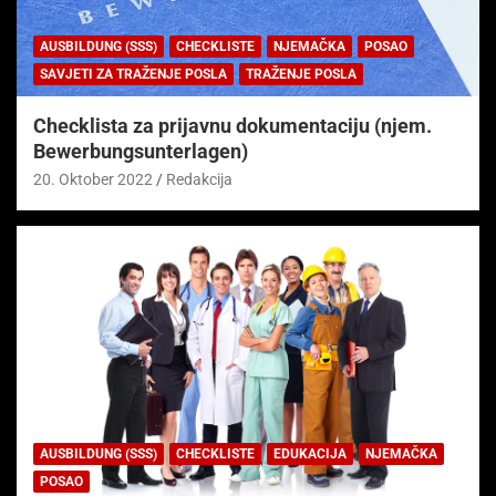
AUSBILDUNG (SSS)
CHECKLISTE
NJEMAČKA
POSAO
SAVJETI ZA TRAŽENJE POSLA
TRAŽENJE POSLA
Checklista za prijavnu dokumentaciju (njem.
Bewerbungsunterlagen)
20. Oktober 2022
Redakcija
AUSBILDUNG (SSS)
CHECKLISTE
EDUKACIJA
NJEMAČKA
POSAO