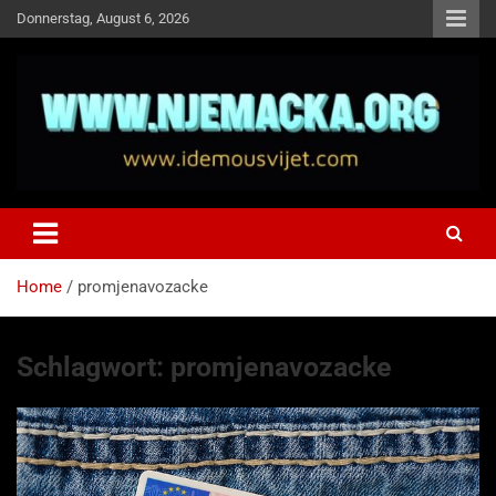
Skip
Donnerstag, August 6, 2026
to
content
NJEMAČKA
Idemo u Svijet-Njemacka!
Home
promjenavozacke
Schlagwort:
promjenavozacke