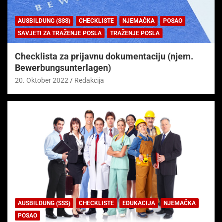
AUSBILDUNG (SSS)
CHECKLISTE
NJEMAČKA
POSAO
SAVJETI ZA TRAŽENJE POSLA
TRAŽENJE POSLA
Checklista za prijavnu dokumentaciju (njem.
Bewerbungsunterlagen)
20. Oktober 2022
Redakcija
AUSBILDUNG (SSS)
CHECKLISTE
EDUKACIJA
NJEMAČKA
POSAO