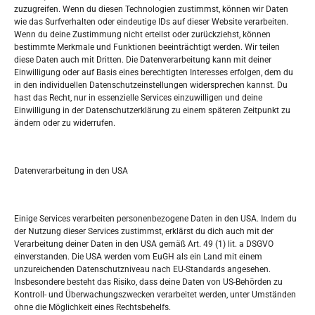
zuzugreifen. Wenn du diesen Technologien zustimmst, können wir Daten
wie das Surfverhalten oder eindeutige IDs auf dieser Website verarbeiten.
Tko je “Idemo u Svijet – Njemačka?
Wenn du deine Zustimmung nicht erteilst oder zurückziehst, können
bestimmte Merkmale und Funktionen beeinträchtigt werden. Wir teilen
diese Daten auch mit Dritten. Die Datenverarbeitung kann mit deiner
Pretražite stranicu:
Einwilligung oder auf Basis eines berechtigten Interesses erfolgen, dem du
in den individuellen Datenschutzeinstellungen widersprechen kannst. Du
hast das Recht, nur in essenzielle Services einzuwilligen und deine
S
Einwilligung in der Datenschutzerklärung zu einem späteren Zeitpunkt zu
e
ändern oder zu widerrufen.
a
r
Kalendar
c
Datenverarbeitung in den USA
h
AUGUST 2026
M
D
M
D
F
S
S
Einige Services verarbeiten personenbezogene Daten in den USA. Indem du
der Nutzung dieser Services zustimmst, erklärst du dich auch mit der
1
2
Verarbeitung deiner Daten in den USA gemäß Art. 49 (1) lit. a DSGVO
einverstanden. Die USA werden vom EuGH als ein Land mit einem
3
4
5
6
7
8
9
unzureichenden Datenschutzniveau nach EU-Standards angesehen.
Insbesondere besteht das Risiko, dass deine Daten von US-Behörden zu
10
11
12
13
14
15
16
Kontroll- und Überwachungszwecken verarbeitet werden, unter Umständen
ohne die Möglichkeit eines Rechtsbehelfs.