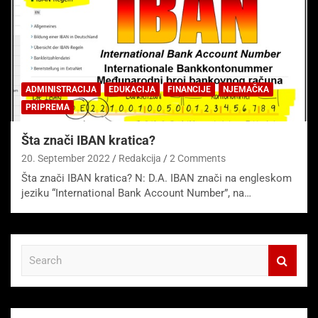
ADMINISTRACIJA
EDUKACIJA
FINANCIJE
NJEMAČKA
PRIPREMA
Šta znači IBAN kratica?
20. September 2022
Redakcija
2 Comments
Šta znači IBAN kratica? N: D.A. IBAN znači na engleskom
jeziku “International Bank Account Number”, na…
S
e
a
r
c