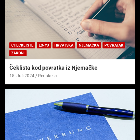
CHECKLISTE
EX-YU
HRVATSKA
NJEMAČKA
POVRATAK
ZAKONI
Čeklista kod povratka iz Njemačke
15. Juli 2024
Redakcija