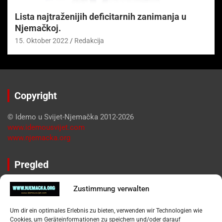
Lista najtraženijih deficitarnih zanimanja u
Njemačkoj.
15. Oktober 2022
Redakcija
Copyright
© Idemo u Svijet-Njemačka 2012-2026
www.idemousvijet.com
www.njemacka.org
Pregled
Impressum
Zustimmung verwalten
Datenschutzerklärung
Widerufsbelehrung
Um dir ein optimales Erlebnis zu bieten, verwenden wir Technologien wie
Oglašavanje / Postavite svoj oglas
Cookies, um Geräteinformationen zu speichern und/oder darauf