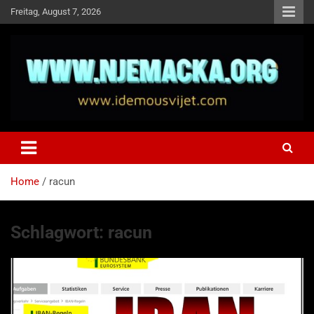
Skip
Freitag, August 7, 2026
to
content
NJEMAČKA
Idemo u Svijet-Njemacka!
Home
racun
Schlagwort:
racun