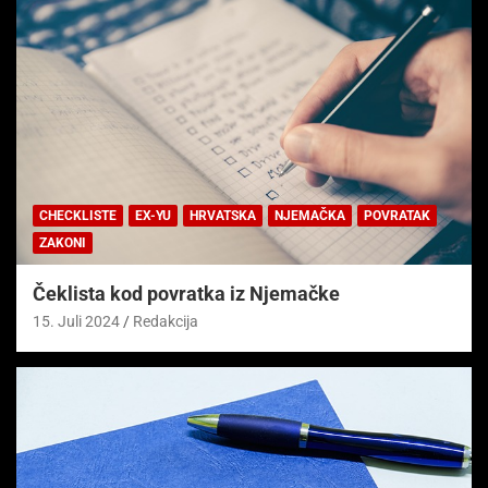
CHECKLISTE
EX-YU
HRVATSKA
NJEMAČKA
POVRATAK
ZAKONI
Čeklista kod povratka iz Njemačke
15. Juli 2024
Redakcija