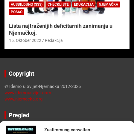
AUSBILDUNG (SSS)
CHECKLISTE
EDUKACIJA
NJEMAČKA
POSAO
Lista najtraženijih deficitarnih zanimanja u
Njemačkoj.
15. Oktober 2022
Redakcija
Copyright
© Idemo u Svijet-Njemačka 2012-2026
www.idemousvijet.com
www.njemacka.org
Pregled
Impressum
Zustimmung verwalten