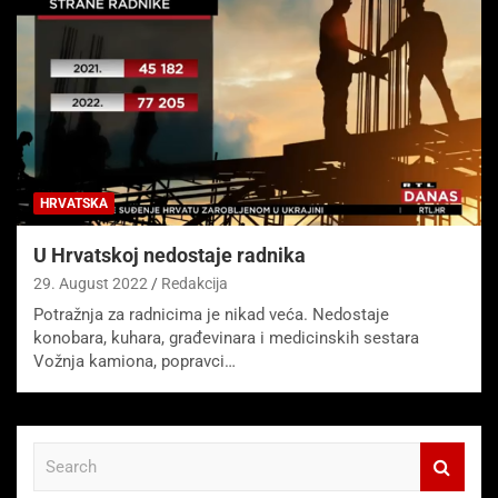
HRVATSKA
U Hrvatskoj nedostaje radnika
29. August 2022
Redakcija
Potražnja za radnicima je nikad veća. Nedostaje
konobara, kuhara, građevinara i medicinskih sestara
Vožnja kamiona, popravci…
S
e