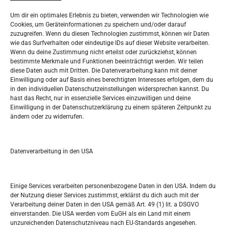
Datenschutzerklärung
Widerufsbelehrung
Um dir ein optimales Erlebnis zu bieten, verwenden wir Technologien wie
Oglašavanje / Postavite svoj oglas
Cookies, um Geräteinformationen zu speichern und/oder darauf
zuzugreifen. Wenn du diesen Technologien zustimmst, können wir Daten
wie das Surfverhalten oder eindeutige IDs auf dieser Website verarbeiten.
Tko je “Idemo u Svijet – Njemačka?
Wenn du deine Zustimmung nicht erteilst oder zurückziehst, können
bestimmte Merkmale und Funktionen beeinträchtigt werden. Wir teilen
diese Daten auch mit Dritten. Die Datenverarbeitung kann mit deiner
Pretražite stranicu:
Einwilligung oder auf Basis eines berechtigten Interesses erfolgen, dem du
in den individuellen Datenschutzeinstellungen widersprechen kannst. Du
hast das Recht, nur in essenzielle Services einzuwilligen und deine
S
Einwilligung in der Datenschutzerklärung zu einem späteren Zeitpunkt zu
e
ändern oder zu widerrufen.
a
r
Kalendar
c
Datenverarbeitung in den USA
h
AUGUST 2026
M
D
M
D
F
S
S
Einige Services verarbeiten personenbezogene Daten in den USA. Indem du
der Nutzung dieser Services zustimmst, erklärst du dich auch mit der
1
2
Verarbeitung deiner Daten in den USA gemäß Art. 49 (1) lit. a DSGVO
einverstanden. Die USA werden vom EuGH als ein Land mit einem
3
4
5
6
7
8
9
unzureichenden Datenschutzniveau nach EU-Standards angesehen.