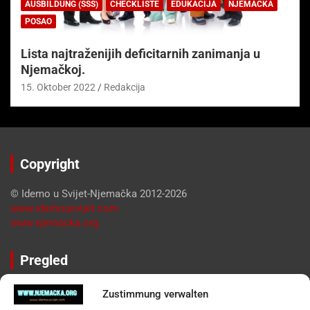
AUSBILDUNG (SSS)
CHECKLISTE
EDUKACIJA
NJEMAČKA
POSAO
Lista najtraženijih deficitarnih zanimanja u
Njemačkoj.
15. Oktober 2022
Redakcija
Copyright
© Idemo u Svijet-Njemačka 2012-2026
www.idemousvijet.com
www.njemacka.org
Pregled
Impressum
Zustimmung verwalten
Datenschutzerklärung