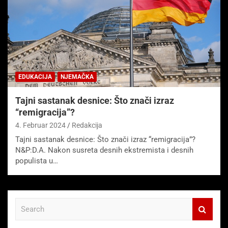
EDUKACIJA
NJEMAČKA
Tajni sastanak desnice: Što znači izraz
“remigracija”?
4. Februar 2024
Redakcija
Tajni sastanak desnice: Što znači izraz “remigracija”?
N&P:D.A. Nakon susreta desnih ekstremista i desnih
populista u…
S
e
a