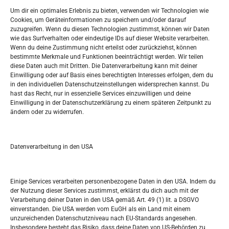
Widerufsbelehrung
Um dir ein optimales Erlebnis zu bieten, verwenden wir Technologien wie
Oglašavanje / Postavite svoj oglas
Cookies, um Geräteinformationen zu speichern und/oder darauf
zuzugreifen. Wenn du diesen Technologien zustimmst, können wir Daten
wie das Surfverhalten oder eindeutige IDs auf dieser Website verarbeiten.
Tko je “Idemo u Svijet – Njemačka?
Wenn du deine Zustimmung nicht erteilst oder zurückziehst, können
bestimmte Merkmale und Funktionen beeinträchtigt werden. Wir teilen
diese Daten auch mit Dritten. Die Datenverarbeitung kann mit deiner
Pretražite stranicu:
Einwilligung oder auf Basis eines berechtigten Interesses erfolgen, dem du
in den individuellen Datenschutzeinstellungen widersprechen kannst. Du
hast das Recht, nur in essenzielle Services einzuwilligen und deine
S
Einwilligung in der Datenschutzerklärung zu einem späteren Zeitpunkt zu
e
ändern oder zu widerrufen.
a
r
Kalendar
c
Datenverarbeitung in den USA
h
AUGUST 2026
M
D
M
D
F
S
S
Einige Services verarbeiten personenbezogene Daten in den USA. Indem du
der Nutzung dieser Services zustimmst, erklärst du dich auch mit der
1
2
Verarbeitung deiner Daten in den USA gemäß Art. 49 (1) lit. a DSGVO
einverstanden. Die USA werden vom EuGH als ein Land mit einem
3
4
5
6
7
8
9
unzureichenden Datenschutzniveau nach EU-Standards angesehen.
Insbesondere besteht das Risiko, dass deine Daten von US-Behörden zu