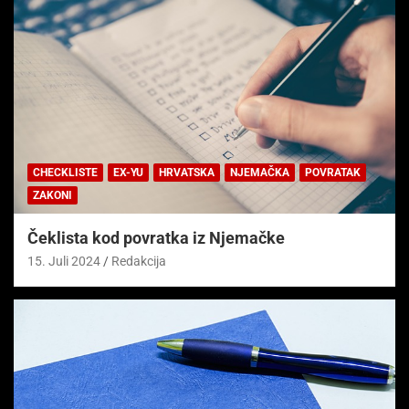
CHECKLISTE
EX-YU
HRVATSKA
NJEMAČKA
POVRATAK
ZAKONI
Čeklista kod povratka iz Njemačke
15. Juli 2024
Redakcija