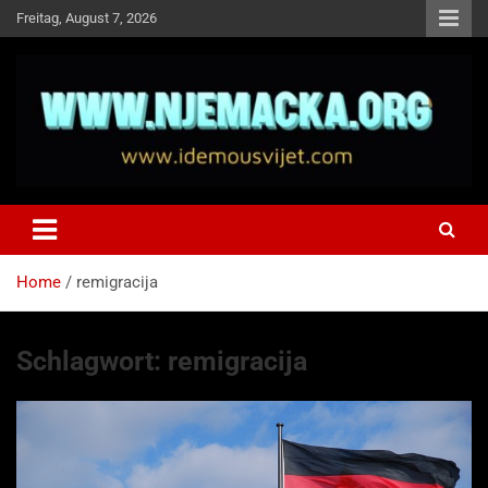
Skip
Freitag, August 7, 2026
to
content
NJEMAČKA
Idemo u Svijet-Njemacka!
Home
remigracija
Schlagwort:
remigracija