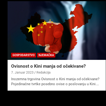
GOSPODARSTVO
NJEMAČKA
Ovisnost o Kini manja od očekivane?
7. Januar 2023
Redakcija
Inozemna trgovina Ovisnost o Kini manja od očekivane?
Pojedinačne tvrtke posebno ovise o poslovanju u Kini.…