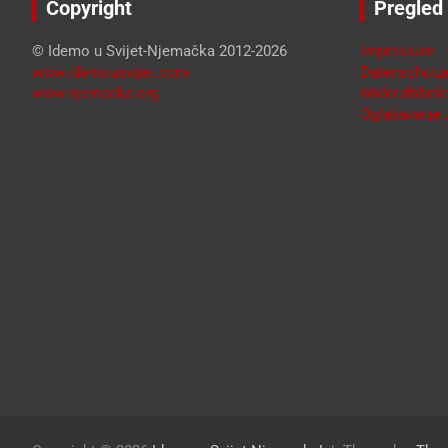
Copyright
Pregled
© Idemo u Svijet-Njemačka 2012-2026
Impressum
www.idemousvijet.com
Datenschutze
www.njemacka.org
Widerufsbele
Oglašavanje /