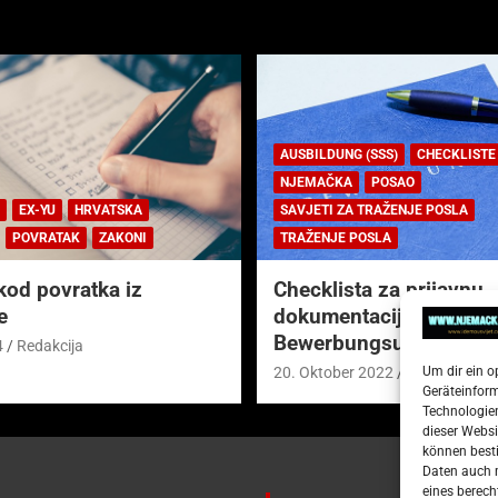
AUSBILDUNG (SSS)
CHECKLISTE
NJEMAČKA
POSAO
EX-YU
HRVATSKA
SAVJETI ZA TRAŽENJE POSLA
POVRATAK
ZAKONI
TRAŽENJE POSLA
kod povratka iz
Checklista za prijavnu
e
dokumentaciju (njem.
Bewerbungsunterlagen
4
Redakcija
Um dir ein o
20. Oktober 2022
Redakcija
Geräteinfor
Technologien
dieser Websi
können besti
Daten auch m
eines berech