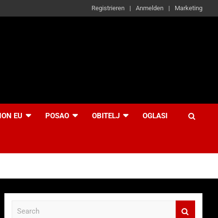
Registrieren
Anmelden
Marketing
NON EU
POSAO
OBITELJ
OGLASI
S
e