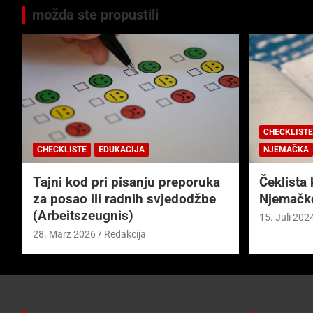
možda ste propustili
CHECKLISTE
CHECKLISTE
EDUKACIJA
NJEMAČKA
Tajni kod pri pisanju preporuka
Čeklista 
za posao ili radnih svjedodžbe
Njemačk
(Arbeitszeugnis)
15. Juli 202
28. März 2026
Redakcija