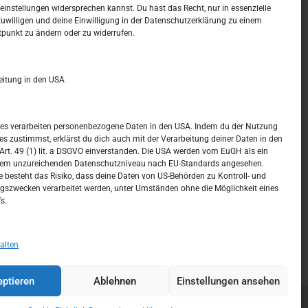
t –
Kalendar
instellungen widersprechen kannst. Du hast das Recht, nur in essenzielle
zuwilligen und deine Einwilligung in der Datenschutzerklärung zu einem
tpunkt zu ändern oder zu widerrufen.
AUGUST 2026
M
D
M
D
F
S
S
eitung in den USA
1
2
3
4
5
6
7
8
9
ices verarbeiten personenbezogene Daten in den USA. Indem du der Nutzung
ces zustimmst, erklärst du dich auch mit der Verarbeitung deiner Daten in den
10
11
12
13
14
15
16
t. 49 (1) lit. a DSGVO einverstanden. Die USA werden vom EuGH als ein
nem unzureichenden Datenschutzniveau nach EU-Standards angesehen.
17
18
19
20
21
22
23
 besteht das Risiko, dass deine Daten von US-Behörden zu Kontroll- und
szwecken verarbeitet werden, unter Umständen ohne die Möglichkeit eines
24
25
26
27
28
29
30
s.
31
« Juli
alten
ptieren
Ablehnen
Einstellungen ansehen