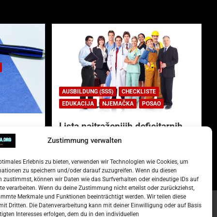
AUSBILDUNG (SSS)
CHECKLISTE
EDUKACIJA
NJEMAČKA
POSAO
Lista najtraženijih deficitarnih
zanimanja u Njemačkoj.
Zustimmung verwalten
)
15. Oktober 2022
Redakcija
ptimales Erlebnis zu bieten, verwenden wir Technologien wie Cookies, um
mationen zu speichern und/oder darauf zuzugreifen. Wenn du diesen
 zustimmst, können wir Daten wie das Surfverhalten oder eindeutige IDs auf
te verarbeiten. Wenn du deine Zustimmung nicht erteilst oder zurückziehst,
mmte Merkmale und Funktionen beeinträchtigt werden. Wir teilen diese
it Dritten. Die Datenverarbeitung kann mit deiner Einwilligung oder auf Basis
tigten Interesses erfolgen, dem du in den individuellen