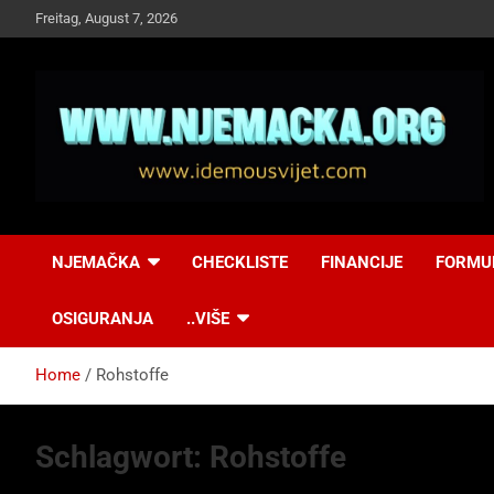
Skip
Freitag, August 7, 2026
to
content
NJEMAČKA
Idemo u Svijet-
NJEMAČKA
CHECKLISTE
FINANCIJE
FORMU
Njemacka!
OSIGURANJA
..VIŠE
Home
Rohstoffe
Schlagwort:
Rohstoffe