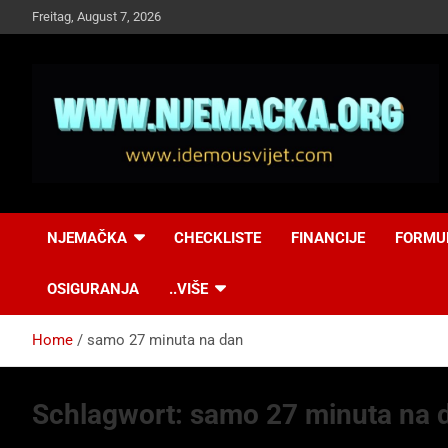
Skip
Freitag, August 7, 2026
to
content
NJEMAČKA
Idemo u Svijet-
NJEMAČKA
CHECKLISTE
FINANCIJE
FORMU
Njemacka!
OSIGURANJA
..VIŠE
Home
samo 27 minuta na dan
Schlagwort:
samo 27 minuta na 