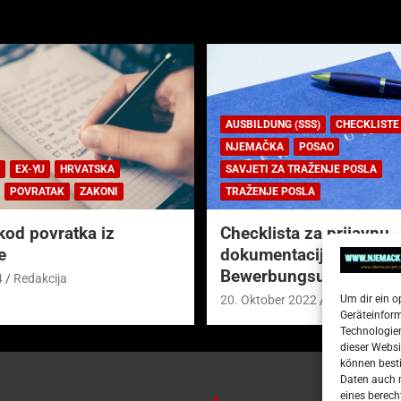
AUSBILDUNG (SSS)
CHECKLISTE
NJEMAČKA
POSAO
EX-YU
HRVATSKA
SAVJETI ZA TRAŽENJE POSLA
POVRATAK
ZAKONI
TRAŽENJE POSLA
kod povratka iz
Checklista za prijavnu
e
dokumentaciju (njem.
Bewerbungsunterlagen
4
Redakcija
Um dir ein o
20. Oktober 2022
Redakcija
Geräteinfor
Technologien
dieser Websi
können besti
Daten auch m
eines berech