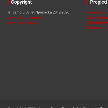
Copyright
Pregled
© Idemo u Svijet-Njemačka 2012-2026
Impressum
www.idemousvijet.com
Datenschutze
www.njemacka.org
Widerufsbele
Oglašavanje /