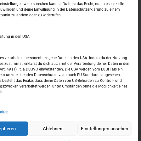
t –
Kalendar
instellungen widersprechen kannst. Du hast das Recht, nur in essenzielle
zuwilligen und deine Einwilligung in der Datenschutzerklärung zu einem
tpunkt zu ändern oder zu widerrufen.
AUGUST 2026
M
D
M
D
F
S
S
eitung in den USA
1
2
3
4
5
6
7
8
9
ices verarbeiten personenbezogene Daten in den USA. Indem du der Nutzung
ces zustimmst, erklärst du dich auch mit der Verarbeitung deiner Daten in den
10
11
12
13
14
15
16
t. 49 (1) lit. a DSGVO einverstanden. Die USA werden vom EuGH als ein
nem unzureichenden Datenschutzniveau nach EU-Standards angesehen.
17
18
19
20
21
22
23
 besteht das Risiko, dass deine Daten von US-Behörden zu Kontroll- und
szwecken verarbeitet werden, unter Umständen ohne die Möglichkeit eines
24
25
26
27
28
29
30
s.
31
« Juli
alten
ptieren
Ablehnen
Einstellungen ansehen