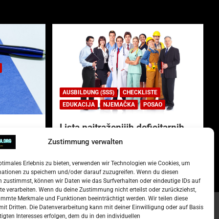
AUSBILDUNG (SSS)
CHECKLISTE
EDUKACIJA
NJEMAČKA
POSAO
Lista najtraženijih deficitarnih
zanimanja u Njemačkoj.
Zustimmung verwalten
)
15. Oktober 2022
Redakcija
ptimales Erlebnis zu bieten, verwenden wir Technologien wie Cookies, um
mationen zu speichern und/oder darauf zuzugreifen. Wenn du diesen
 zustimmst, können wir Daten wie das Surfverhalten oder eindeutige IDs auf
te verarbeiten. Wenn du deine Zustimmung nicht erteilst oder zurückziehst,
mmte Merkmale und Funktionen beeinträchtigt werden. Wir teilen diese
it Dritten. Die Datenverarbeitung kann mit deiner Einwilligung oder auf Basis
tigten Interesses erfolgen, dem du in den individuellen