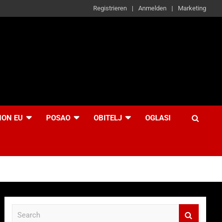
Registrieren
Anmelden
Marketing
NON EU
POSAO
OBITELJ
OGLASI
S
e