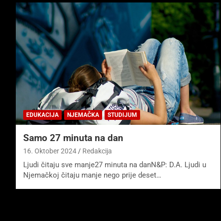
EDUKACIJA
NJEMAČKA
STUDIJUM
Samo 27 minuta na dan
16. Oktober 2024
Redakcija
Ljudi čitaju sve manje27 minuta na danN&P: D.A. Ljudi u
Njemačkoj čitaju manje nego prije deset…