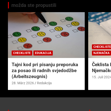
možda ste propustili
CHECKLISTE
CHECKLISTE
EDUKACIJA
NJEMAČKA
Tajni kod pri pisanju preporuka
Čeklista 
za posao ili radnih svjedodžbe
Njemačk
(Arbeitszeugnis)
15. Juli 202
28. März 2026
Redakcija