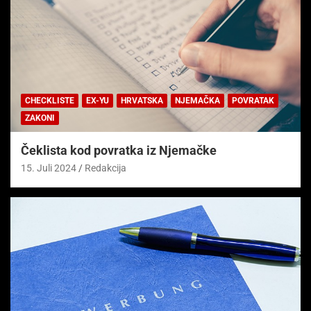
CHECKLISTE
EX-YU
HRVATSKA
NJEMAČKA
POVRATAK
ZAKONI
Čeklista kod povratka iz Njemačke
15. Juli 2024
Redakcija