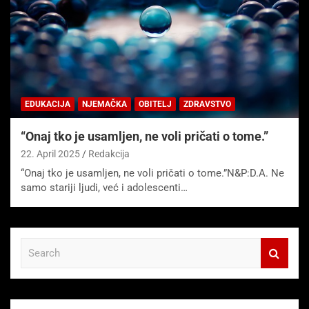
EDUKACIJA
NJEMAČKA
OBITELJ
ZDRAVSTVO
“Onaj tko je usamljen, ne voli pričati o tome.”
22. April 2025
Redakcija
“Onaj tko je usamljen, ne voli pričati o tome.”N&P:D.A. Ne
samo stariji ljudi, već i adolescenti…
S
e
a
r
c