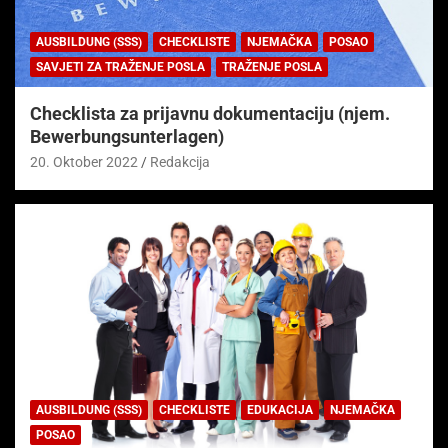
AUSBILDUNG (SSS)
CHECKLISTE
NJEMAČKA
POSAO
SAVJETI ZA TRAŽENJE POSLA
TRAŽENJE POSLA
Checklista za prijavnu dokumentaciju (njem.
Bewerbungsunterlagen)
20. Oktober 2022
Redakcija
AUSBILDUNG (SSS)
CHECKLISTE
EDUKACIJA
NJEMAČKA
POSAO