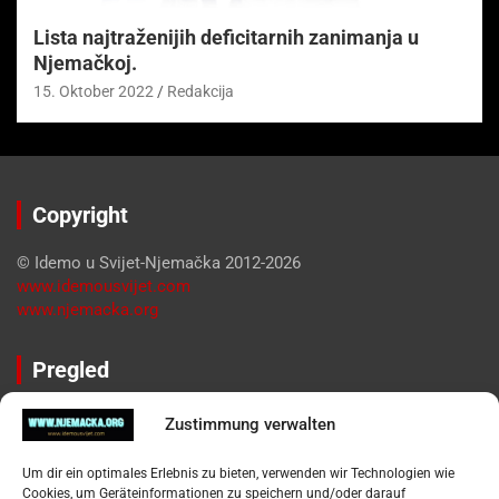
Lista najtraženijih deficitarnih zanimanja u
Njemačkoj.
15. Oktober 2022
Redakcija
Copyright
© Idemo u Svijet-Njemačka 2012-2026
www.idemousvijet.com
www.njemacka.org
Pregled
Impressum
Zustimmung verwalten
Datenschutzerklärung
Widerufsbelehrung
Um dir ein optimales Erlebnis zu bieten, verwenden wir Technologien wie
Oglašavanje / Postavite svoj oglas
Cookies, um Geräteinformationen zu speichern und/oder darauf