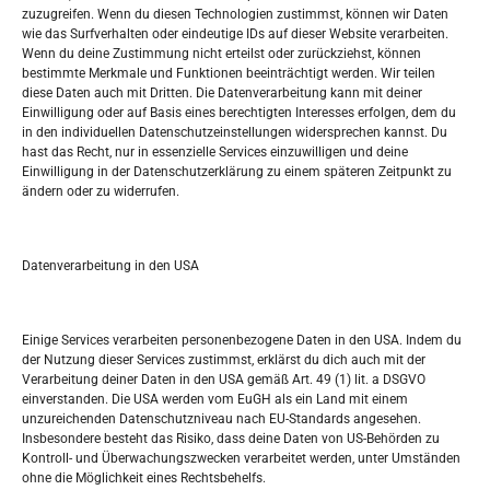
zuzugreifen. Wenn du diesen Technologien zustimmst, können wir Daten
wie das Surfverhalten oder eindeutige IDs auf dieser Website verarbeiten.
Tko je “Idemo u Svijet – Njemačka?
Wenn du deine Zustimmung nicht erteilst oder zurückziehst, können
bestimmte Merkmale und Funktionen beeinträchtigt werden. Wir teilen
diese Daten auch mit Dritten. Die Datenverarbeitung kann mit deiner
Pretražite stranicu:
Einwilligung oder auf Basis eines berechtigten Interesses erfolgen, dem du
in den individuellen Datenschutzeinstellungen widersprechen kannst. Du
hast das Recht, nur in essenzielle Services einzuwilligen und deine
S
Einwilligung in der Datenschutzerklärung zu einem späteren Zeitpunkt zu
e
ändern oder zu widerrufen.
a
r
Kalendar
c
Datenverarbeitung in den USA
h
AUGUST 2026
M
D
M
D
F
S
S
Einige Services verarbeiten personenbezogene Daten in den USA. Indem du
der Nutzung dieser Services zustimmst, erklärst du dich auch mit der
1
2
Verarbeitung deiner Daten in den USA gemäß Art. 49 (1) lit. a DSGVO
einverstanden. Die USA werden vom EuGH als ein Land mit einem
3
4
5
6
7
8
9
unzureichenden Datenschutzniveau nach EU-Standards angesehen.
Insbesondere besteht das Risiko, dass deine Daten von US-Behörden zu
10
11
12
13
14
15
16
Kontroll- und Überwachungszwecken verarbeitet werden, unter Umständen
ohne die Möglichkeit eines Rechtsbehelfs.