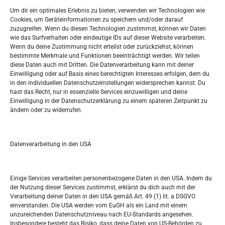
Widerufsbelehrung
Um dir ein optimales Erlebnis zu bieten, verwenden wir Technologien wie
Oglašavanje / Postavite svoj oglas
Cookies, um Geräteinformationen zu speichern und/oder darauf
zuzugreifen. Wenn du diesen Technologien zustimmst, können wir Daten
wie das Surfverhalten oder eindeutige IDs auf dieser Website verarbeiten.
Tko je “Idemo u Svijet – Njemačka?
Wenn du deine Zustimmung nicht erteilst oder zurückziehst, können
bestimmte Merkmale und Funktionen beeinträchtigt werden. Wir teilen
diese Daten auch mit Dritten. Die Datenverarbeitung kann mit deiner
Pretražite stranicu:
Einwilligung oder auf Basis eines berechtigten Interesses erfolgen, dem du
in den individuellen Datenschutzeinstellungen widersprechen kannst. Du
hast das Recht, nur in essenzielle Services einzuwilligen und deine
S
Einwilligung in der Datenschutzerklärung zu einem späteren Zeitpunkt zu
e
ändern oder zu widerrufen.
a
r
Kalendar
c
Datenverarbeitung in den USA
h
AUGUST 2026
M
D
M
D
F
S
S
Einige Services verarbeiten personenbezogene Daten in den USA. Indem du
der Nutzung dieser Services zustimmst, erklärst du dich auch mit der
1
2
Verarbeitung deiner Daten in den USA gemäß Art. 49 (1) lit. a DSGVO
einverstanden. Die USA werden vom EuGH als ein Land mit einem
3
4
5
6
7
8
9
unzureichenden Datenschutzniveau nach EU-Standards angesehen.
Insbesondere besteht das Risiko, dass deine Daten von US-Behörden zu