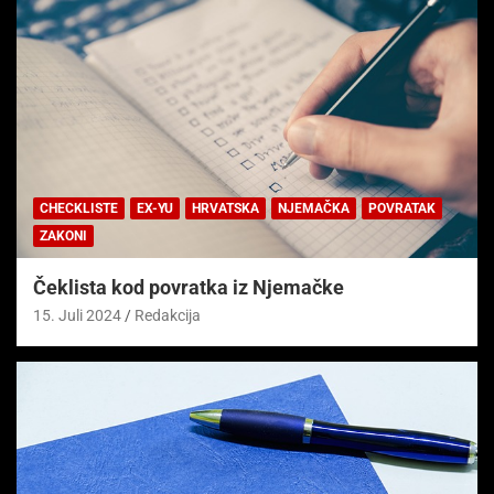
CHECKLISTE
EX-YU
HRVATSKA
NJEMAČKA
POVRATAK
ZAKONI
Čeklista kod povratka iz Njemačke
15. Juli 2024
Redakcija