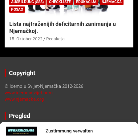
AUSBILDUNG (SSS)
CHECKLISTE
EDUKACIJA
NJEMAČKA
POSAO
Lista najtraženijih deficitarnih zanimanja u
Njemačkoj.
15. Oktober 2022
Redakcija
Copyright
© Idemo u Svijet-Njemačka 2012-2026
www.idemousvijet.com
www.njemacka.org
Pregled
Impressum
Zustimmung verwalten
Datenschutzerklärung