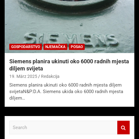
GOSPODARSTVO
NJEMAČKA
POSAO
Siemens planira ukinuti oko 6000 radnih mjesta
diljem svijeta
19. März 2025
Redakcija
Siemens planira ukinuti oko 6000 radnih mjesta diljem
svijetaN&P:D.A. Siemens ukida oko 6000 radnih mjesta
diljem…
S
e
a