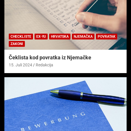
CHECKLISTE
EX-YU
HRVATSKA
NJEMAČKA
POVRATAK
ZAKONI
Čeklista kod povratka iz Njemačke
15. Juli 2024
Redakcija