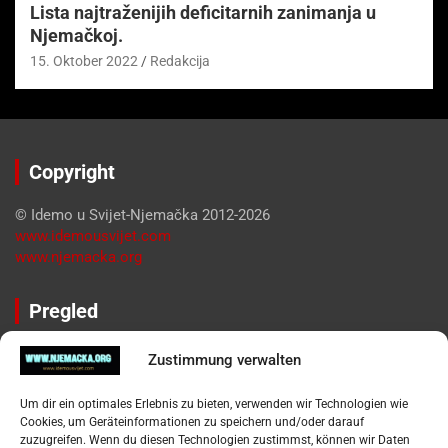
Lista najtraženijih deficitarnih zanimanja u
Njemačkoj.
15. Oktober 2022
Redakcija
Copyright
© Idemo u Svijet-Njemačka 2012-2026
www.idemousvijet.com
www.njemacka.org
Pregled
Impressum
Zustimmung verwalten
Datenschutzerklärung
Widerufsbelehrung
Um dir ein optimales Erlebnis zu bieten, verwenden wir Technologien wie
Oglašavanje / Postavite svoj oglas
Cookies, um Geräteinformationen zu speichern und/oder darauf
zuzugreifen. Wenn du diesen Technologien zustimmst, können wir Daten