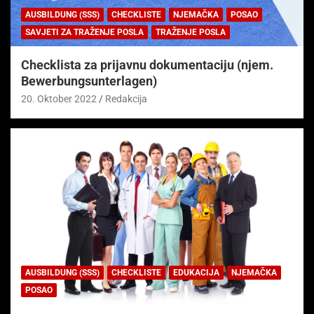
AUSBILDUNG (SSS)
CHECKLISTE
NJEMAČKA
POSAO
SAVJETI ZA TRAŽENJE POSLA
TRAŽENJE POSLA
Checklista za prijavnu dokumentaciju (njem.
Bewerbungsunterlagen)
20. Oktober 2022
Redakcija
AUSBILDUNG (SSS)
CHECKLISTE
EDUKACIJA
NJEMAČKA
POSAO