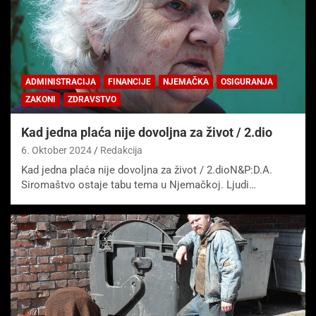
ADMINISTRACIJA
FINANCIJE
NJEMAČKA
OSIGURANJA
ZAKONI
ZDRAVSTVO
Kad jedna plaća nije dovoljna za život / 2.dio
6. Oktober 2024
Redakcija
Kad jedna plaća nije dovoljna za život / 2.dioN&P:D.A.
Siromaštvo ostaje tabu tema u Njemačkoj. Ljudi…