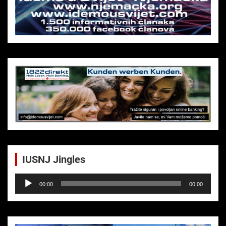
IUSNJ Jingles
Audio-
00:00
00:00
Player