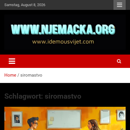
Skip
Samstag, August 8, 2026
to
content
NJEMAČKA
Idemo u Svijet-Njemacka!
Home
siromastvo
Schlagwort:
siromastvo