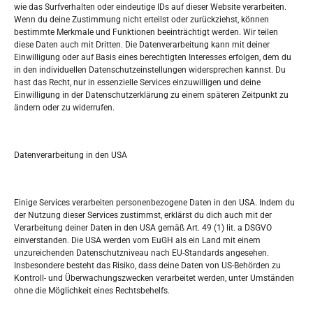
wie das Surfverhalten oder eindeutige IDs auf dieser Website verarbeiten.
Tko je “Idemo u Svijet – Njemačka?
Wenn du deine Zustimmung nicht erteilst oder zurückziehst, können
bestimmte Merkmale und Funktionen beeinträchtigt werden. Wir teilen
diese Daten auch mit Dritten. Die Datenverarbeitung kann mit deiner
Pretražite stranicu:
Einwilligung oder auf Basis eines berechtigten Interesses erfolgen, dem du
in den individuellen Datenschutzeinstellungen widersprechen kannst. Du
hast das Recht, nur in essenzielle Services einzuwilligen und deine
S
Einwilligung in der Datenschutzerklärung zu einem späteren Zeitpunkt zu
e
ändern oder zu widerrufen.
a
r
Kalendar
c
Datenverarbeitung in den USA
h
AUGUST 2026
M
D
M
D
F
S
S
Einige Services verarbeiten personenbezogene Daten in den USA. Indem du
der Nutzung dieser Services zustimmst, erklärst du dich auch mit der
1
2
Verarbeitung deiner Daten in den USA gemäß Art. 49 (1) lit. a DSGVO
einverstanden. Die USA werden vom EuGH als ein Land mit einem
3
4
5
6
7
8
9
unzureichenden Datenschutzniveau nach EU-Standards angesehen.
Insbesondere besteht das Risiko, dass deine Daten von US-Behörden zu
10
11
12
13
14
15
16
Kontroll- und Überwachungszwecken verarbeitet werden, unter Umständen
ohne die Möglichkeit eines Rechtsbehelfs.
17
18
19
20
21
22
23