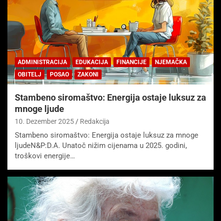
ADMINISTRACIJA
EDUKACIJA
FINANCIJE
NJEMAČKA
OBITELJ
POSAO
ZAKONI
Stambeno siromaštvo: Energija ostaje luksuz za
mnoge ljude
10. Dezember 2025
Redakcija
Stambeno siromaštvo: Energija ostaje luksuz za mnoge
ljudeN&P:D.A. Unatoč nižim cijenama u 2025. godini,
troškovi energije…