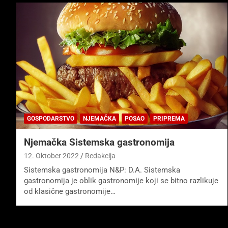
GOSPODARSTVO
NJEMAČKA
POSAO
PRIPREMA
Njemačka Sistemska gastronomija
12. Oktober 2022
Redakcija
Sistemska gastronomija N&P: D.A. Sistemska
gastronomija je oblik gastronomije koji se bitno razlikuje
od klasične gastronomije…