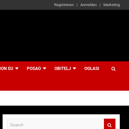
Registrieren
Anmelden
Marketing
NON EU
POSAO
OBITELJ
OGLASI
S
e