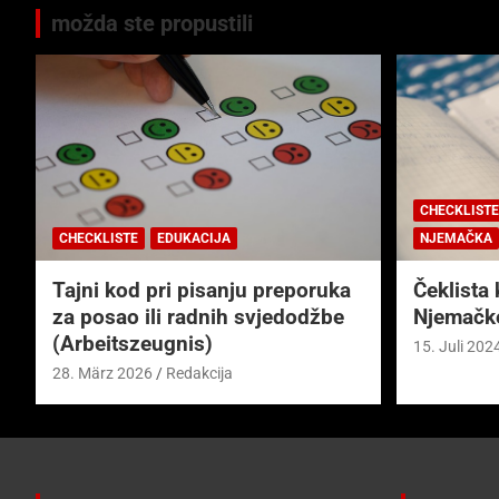
možda ste propustili
CHECKLISTE
CHECKLISTE
EDUKACIJA
NJEMAČKA
Tajni kod pri pisanju preporuka
Čeklista 
za posao ili radnih svjedodžbe
Njemačk
(Arbeitszeugnis)
15. Juli 202
28. März 2026
Redakcija