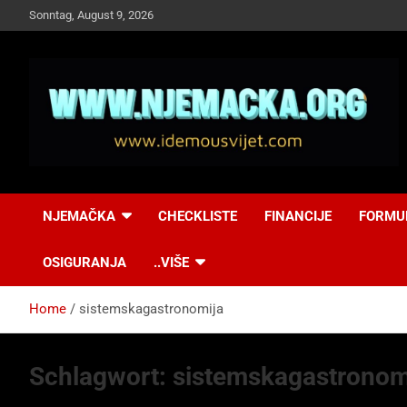
Skip
Sonntag, August 9, 2026
to
content
NJEMAČKA
Idemo u Svijet-
NJEMAČKA
CHECKLISTE
FINANCIJE
FORMU
Njemacka!
OSIGURANJA
..VIŠE
Home
sistemskagastronomija
Schlagwort:
sistemskagastronom