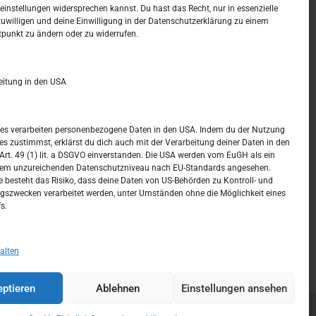
t –
Kalendar
instellungen widersprechen kannst. Du hast das Recht, nur in essenzielle
zuwilligen und deine Einwilligung in der Datenschutzerklärung zu einem
tpunkt zu ändern oder zu widerrufen.
AUGUST 2026
M
D
M
D
F
S
S
eitung in den USA
1
2
3
4
5
6
7
8
9
ices verarbeiten personenbezogene Daten in den USA. Indem du der Nutzung
ces zustimmst, erklärst du dich auch mit der Verarbeitung deiner Daten in den
10
11
12
13
14
15
16
t. 49 (1) lit. a DSGVO einverstanden. Die USA werden vom EuGH als ein
nem unzureichenden Datenschutzniveau nach EU-Standards angesehen.
17
18
19
20
21
22
23
 besteht das Risiko, dass deine Daten von US-Behörden zu Kontroll- und
szwecken verarbeitet werden, unter Umständen ohne die Möglichkeit eines
24
25
26
27
28
29
30
s.
31
« Juli
alten
ptieren
Ablehnen
Einstellungen ansehen