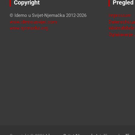
Copyright
Pregled
© Idemo u Svijet-Njemačka 2012-2026
Impressum
www.idemousvijet.com
Datenschutze
www.njemacka.org
Widerufsbele
Oglašavanje /