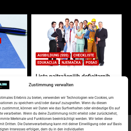
AUSBILDUNG (SSS)
CHECKLISTE
EDUKACIJA
NJEMAČKA
POSAO
Lista najtraženijih deficitarnih
zanimanja u Njemačkoj.
Zustimmung verwalten
)
15. Oktober 2022
Redakcija
ptimales Erlebnis zu bieten, verwenden wir Technologien wie Cookies, um
mationen zu speichern und/oder darauf zuzugreifen. Wenn du diesen
 zustimmst, können wir Daten wie das Surfverhalten oder eindeutige IDs auf
te verarbeiten. Wenn du deine Zustimmung nicht erteilst oder zurückziehst,
mmte Merkmale und Funktionen beeinträchtigt werden. Wir teilen diese
it Dritten. Die Datenverarbeitung kann mit deiner Einwilligung oder auf Basis
tigten Interesses erfolgen, dem du in den individuellen