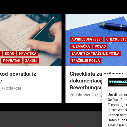
AUSBILDUNG (SSS)
CHECKLISTE
NJEMAČKA
POSAO
EX-YU
HRVATSKA
SAVJETI ZA TRAŽENJE POSLA
POVRATAK
ZAKONI
TRAŽENJE POSLA
kod povratka iz
Checklista za prijavnu
e
dokumentaciju (njem.
Bewerbungsunterlagen
4
Redakcija
Um dir ein o
20. Oktober 2022
Redakcija
Geräteinfor
Technologien
dieser Websi
können besti
Daten auch m
eines berech