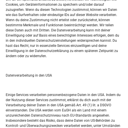
Oglašavanje / Postavite svoj oglas
Cookies, um Geräteinformationen zu speichern und/oder darauf
zuzugreifen. Wenn du diesen Technologien zustimmst, können wir Daten
wie das Surfverhalten oder eindeutige IDs auf dieser Website verarbeiten.
Tko je “Idemo u Svijet – Njemačka?
Wenn du deine Zustimmung nicht erteilst oder zurückziehst, können
bestimmte Merkmale und Funktionen beeinträchtigt werden. Wir teilen
diese Daten auch mit Dritten. Die Datenverarbeitung kann mit deiner
Pretražite stranicu:
Einwilligung oder auf Basis eines berechtigten Interesses erfolgen, dem du
in den individuellen Datenschutzeinstellungen widersprechen kannst. Du
hast das Recht, nur in essenzielle Services einzuwilligen und deine
S
Einwilligung in der Datenschutzerklärung zu einem späteren Zeitpunkt zu
e
ändern oder zu widerrufen.
a
r
Kalendar
c
Datenverarbeitung in den USA
h
AUGUST 2026
M
D
M
D
F
S
S
Einige Services verarbeiten personenbezogene Daten in den USA. Indem du
der Nutzung dieser Services zustimmst, erklärst du dich auch mit der
1
2
Verarbeitung deiner Daten in den USA gemäß Art. 49 (1) lit. a DSGVO
einverstanden. Die USA werden vom EuGH als ein Land mit einem
3
4
5
6
7
8
9
unzureichenden Datenschutzniveau nach EU-Standards angesehen.
Insbesondere besteht das Risiko, dass deine Daten von US-Behörden zu
10
11
12
13
14
15
16
Kontroll- und Überwachungszwecken verarbeitet werden, unter Umständen