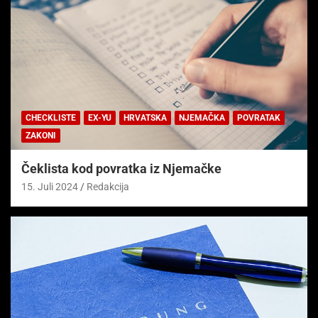
CHECKLISTE
EX-YU
HRVATSKA
NJEMAČKA
POVRATAK
ZAKONI
Čeklista kod povratka iz Njemačke
15. Juli 2024
Redakcija