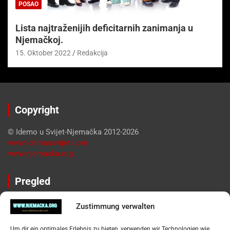
POSAO
Lista najtraženijih deficitarnih zanimanja u
Njemačkoj.
15. Oktober 2022
Redakcija
Copyright
© Idemo u Svijet-Njemačka 2012-2026
www.idemousvijet.com
www.njemacka.org
Pregled
Impressum
Zustimmung verwalten
Datenschutzerklärung
Widerufsbelehrung
Um dir ein optimales Erlebnis zu bieten, verwenden wir Technologien wie