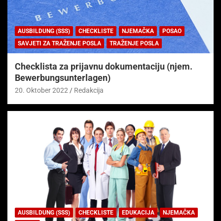
AUSBILDUNG (SSS)
CHECKLISTE
NJEMAČKA
POSAO
SAVJETI ZA TRAŽENJE POSLA
TRAŽENJE POSLA
Checklista za prijavnu dokumentaciju (njem.
Bewerbungsunterlagen)
20. Oktober 2022
Redakcija
AUSBILDUNG (SSS)
CHECKLISTE
EDUKACIJA
NJEMAČKA