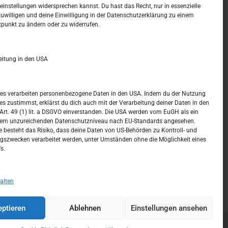
t –
Kalendar
instellungen widersprechen kannst. Du hast das Recht, nur in essenzielle
zuwilligen und deine Einwilligung in der Datenschutzerklärung zu einem
tpunkt zu ändern oder zu widerrufen.
AUGUST 2026
M
D
M
D
F
S
S
eitung in den USA
1
2
3
4
5
6
7
8
9
ices verarbeiten personenbezogene Daten in den USA. Indem du der Nutzung
ces zustimmst, erklärst du dich auch mit der Verarbeitung deiner Daten in den
10
11
12
13
14
15
16
t. 49 (1) lit. a DSGVO einverstanden. Die USA werden vom EuGH als ein
nem unzureichenden Datenschutzniveau nach EU-Standards angesehen.
17
18
19
20
21
22
23
 besteht das Risiko, dass deine Daten von US-Behörden zu Kontroll- und
szwecken verarbeitet werden, unter Umständen ohne die Möglichkeit eines
24
25
26
27
28
29
30
s.
31
« Juli
alten
ptieren
Ablehnen
Einstellungen ansehen