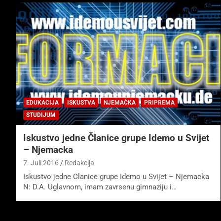
EDUKACIJA
ISKUSTVA
NJEMAČKA
PRIPREMA
STUDIJUM
Iskustvo jedne Članice grupe Idemo u Svijet
– Njemacka
7. Juli 2016
Redakcija
Iskustvo jedne Clanice grupe Idemo u Svijet – Njemacka
N: D.A. Uglavnom, imam zavrsenu gimnaziju i…