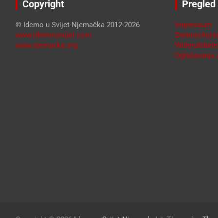
Copyright
Pregled
© Idemo u Svijet-Njemačka 2012-2026
Impressum
www.idemousvijet.com
Datenschutze
www.njemacka.org
Widerufsbele
Oglašavanje /