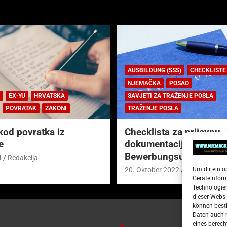
AUSBILDUNG (SSS)
CHECKLISTE
NJEMAČKA
POSAO
EX-YU
HRVATSKA
SAVJETI ZA TRAŽENJE POSLA
POVRATAK
ZAKONI
TRAŽENJE POSLA
kod povratka iz
Checklista za prijavnu
e
dokumentaciju (njem.
Bewerbungsunterlagen
4
Redakcija
Um dir ein o
20. Oktober 2022
Redakcija
Geräteinfor
Technologien
dieser Websi
können besti
Daten auch m
eines berech