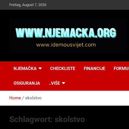
Skip
Freitag, August 7, 2026
to
content
NJEMAČKA
Idemo u Svijet-
NJEMAČKA
CHECKLISTE
FINANCIJE
FORMU
Njemacka!
OSIGURANJA
..VIŠE
Home
skolstvo
Schlagwort:
skolstvo