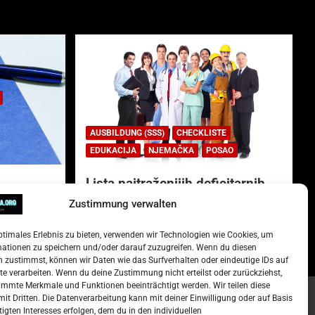
AUSBILDUNG (SSS)
CHECKLISTE
EDUKACIJA
NJEMAČKA
POSAO
Lista najtraženijih deficitarnih
zanimanja u Njemačkoj.
Zustimmung verwalten
)
15. Oktober 2022
Redakcija
ptimales Erlebnis zu bieten, verwenden wir Technologien wie Cookies, um
mationen zu speichern und/oder darauf zuzugreifen. Wenn du diesen
 zustimmst, können wir Daten wie das Surfverhalten oder eindeutige IDs auf
te verarbeiten. Wenn du deine Zustimmung nicht erteilst oder zurückziehst,
mmte Merkmale und Funktionen beeinträchtigt werden. Wir teilen diese
it Dritten. Die Datenverarbeitung kann mit deiner Einwilligung oder auf Basis
tigten Interesses erfolgen, dem du in den individuellen