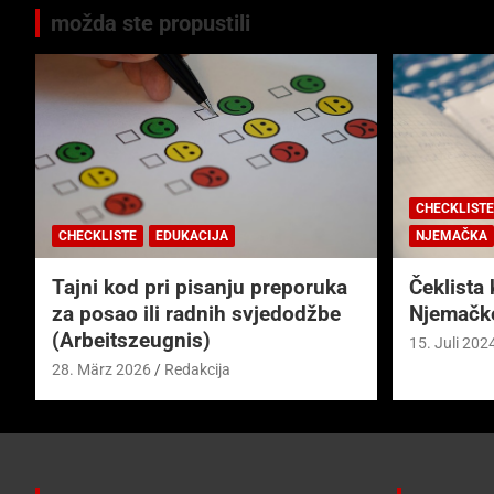
možda ste propustili
CHECKLISTE
CHECKLISTE
EDUKACIJA
NJEMAČKA
Tajni kod pri pisanju preporuka
Čeklista 
za posao ili radnih svjedodžbe
Njemačk
(Arbeitszeugnis)
15. Juli 202
28. März 2026
Redakcija