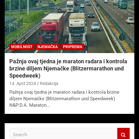
MOBILNOST
NJEMAČKA
PRIPREMA
Pažnja ovaj tjedna je maraton radara i kontrola
brzine diljem Njemačke (Blitzermarathon und
Speedweek)
14. April 2024
Redakcija
Pažnja ovaj tjedna je maraton radara i kontrola brzine
diljem Njemačke (Blitzermarathon und Speedweek)
N&P:D.A. Maraton…
S
e