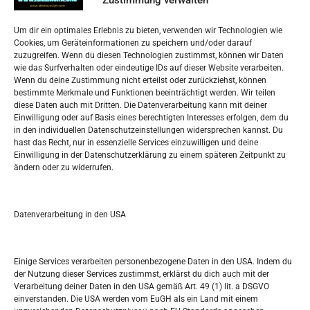
Datenschutzerklärung
Widerufsbelehrung
Um dir ein optimales Erlebnis zu bieten, verwenden wir Technologien wie
Oglašavanje / Postavite svoj oglas
Cookies, um Geräteinformationen zu speichern und/oder darauf
zuzugreifen. Wenn du diesen Technologien zustimmst, können wir Daten
wie das Surfverhalten oder eindeutige IDs auf dieser Website verarbeiten.
Tko je “Idemo u Svijet – Njemačka?
Wenn du deine Zustimmung nicht erteilst oder zurückziehst, können
bestimmte Merkmale und Funktionen beeinträchtigt werden. Wir teilen
diese Daten auch mit Dritten. Die Datenverarbeitung kann mit deiner
Pretražite stranicu:
Einwilligung oder auf Basis eines berechtigten Interesses erfolgen, dem du
in den individuellen Datenschutzeinstellungen widersprechen kannst. Du
hast das Recht, nur in essenzielle Services einzuwilligen und deine
S
Einwilligung in der Datenschutzerklärung zu einem späteren Zeitpunkt zu
e
ändern oder zu widerrufen.
a
r
Kalendar
c
Datenverarbeitung in den USA
h
AUGUST 2026
M
D
M
D
F
S
S
Einige Services verarbeiten personenbezogene Daten in den USA. Indem du
der Nutzung dieser Services zustimmst, erklärst du dich auch mit der
1
2
Verarbeitung deiner Daten in den USA gemäß Art. 49 (1) lit. a DSGVO
einverstanden. Die USA werden vom EuGH als ein Land mit einem