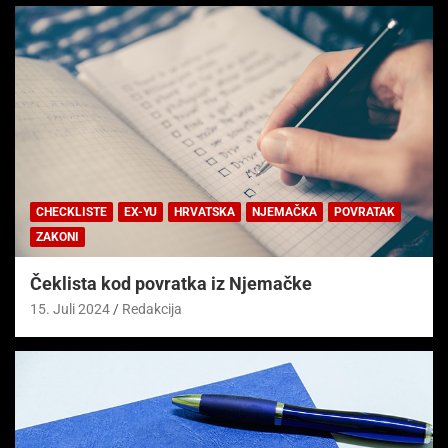
CHECKLISTE
EX-YU
HRVATSKA
NJEMAČKA
POVRATAK
ZAKONI
Čeklista kod povratka iz Njemačke
15. Juli 2024
Redakcija