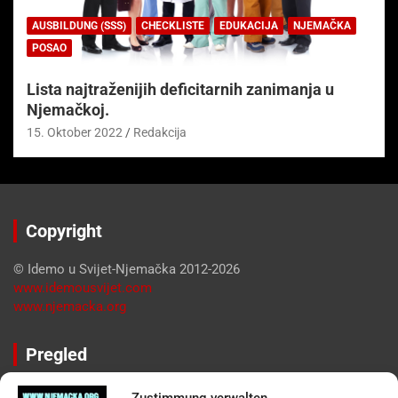
AUSBILDUNG (SSS)
CHECKLISTE
EDUKACIJA
NJEMAČKA
POSAO
Lista najtraženijih deficitarnih zanimanja u
Njemačkoj.
15. Oktober 2022
Redakcija
Copyright
© Idemo u Svijet-Njemačka 2012-2026
www.idemousvijet.com
www.njemacka.org
Pregled
Impressum
Zustimmung verwalten