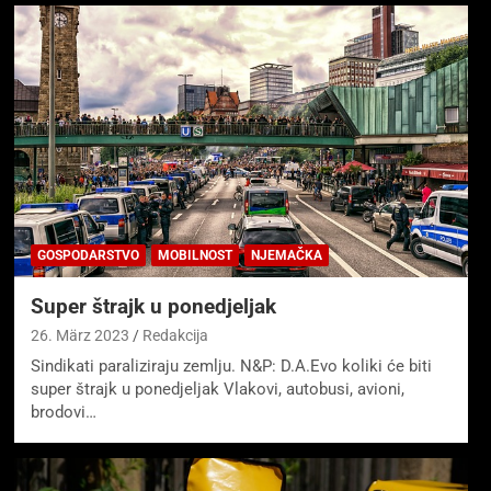
GOSPODARSTVO
MOBILNOST
NJEMAČKA
Super štrajk u ponedjeljak
26. März 2023
Redakcija
Sindikati paraliziraju zemlju. N&P: D.A.Evo koliki će biti
super štrajk u ponedjeljak Vlakovi, autobusi, avioni,
brodovi…