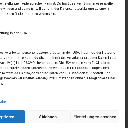
t –
Kalendar
instellungen widersprechen kannst. Du hast das Recht, nur in essenzielle
zuwilligen und deine Einwilligung in der Datenschutzerklärung zu einem
tpunkt zu ändern oder zu widerrufen.
AUGUST 2026
M
D
M
D
F
S
S
eitung in den USA
1
2
3
4
5
6
7
8
9
ices verarbeiten personenbezogene Daten in den USA. Indem du der Nutzung
ces zustimmst, erklärst du dich auch mit der Verarbeitung deiner Daten in den
10
11
12
13
14
15
16
t. 49 (1) lit. a DSGVO einverstanden. Die USA werden vom EuGH als ein
nem unzureichenden Datenschutzniveau nach EU-Standards angesehen.
17
18
19
20
21
22
23
 besteht das Risiko, dass deine Daten von US-Behörden zu Kontroll- und
szwecken verarbeitet werden, unter Umständen ohne die Möglichkeit eines
24
25
26
27
28
29
30
s.
31
« Juli
alten
ptieren
Ablehnen
Einstellungen ansehen