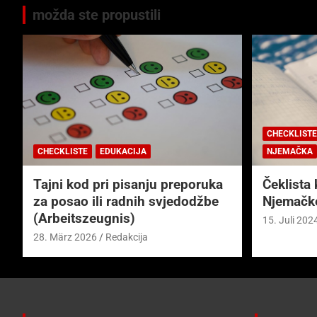
možda ste propustili
CHECKLISTE
CHECKLISTE
EDUKACIJA
NJEMAČKA
Tajni kod pri pisanju preporuka
Čeklista 
za posao ili radnih svjedodžbe
Njemačk
(Arbeitszeugnis)
15. Juli 202
28. März 2026
Redakcija