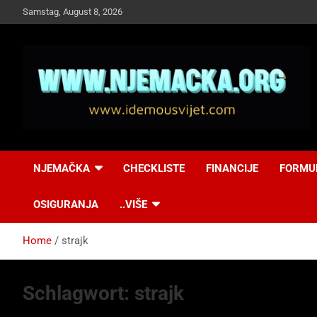
Skip
Samstag, August 8, 2026
to
content
NJEMAČKA
Idemo u Svijet-
NJEMAČKA
CHECKLISTE
FINANCIJE
FORMU
Njemacka!
OSIGURANJA
..VIŠE
Home
strajk
Schlagwort:
strajk