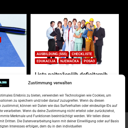
AUSBILDUNG (SSS)
CHECKLISTE
EDUKACIJA
NJEMAČKA
POSAO
Lista najtraženijih deficitarnih
zanimanja u Njemačkoj.
Zustimmung verwalten
)
15. Oktober 2022
Redakcija
ptimales Erlebnis zu bieten, verwenden wir Technologien wie Cookies, um
mationen zu speichern und/oder darauf zuzugreifen. Wenn du diesen
 zustimmst, können wir Daten wie das Surfverhalten oder eindeutige IDs auf
te verarbeiten. Wenn du deine Zustimmung nicht erteilst oder zurückziehst,
mmte Merkmale und Funktionen beeinträchtigt werden. Wir teilen diese
it Dritten. Die Datenverarbeitung kann mit deiner Einwilligung oder auf Basis
tigten Interesses erfolgen, dem du in den individuellen