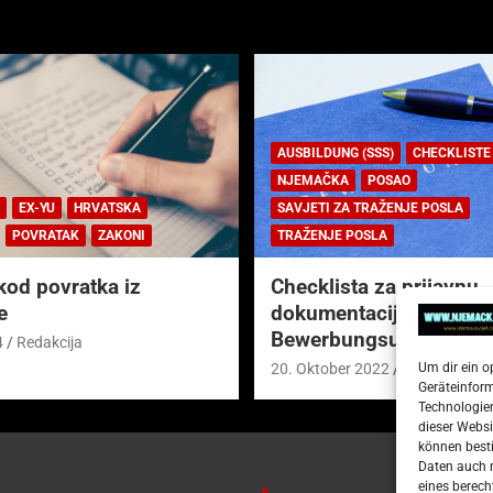
AUSBILDUNG (SSS)
CHECKLISTE
NJEMAČKA
POSAO
EX-YU
HRVATSKA
SAVJETI ZA TRAŽENJE POSLA
POVRATAK
ZAKONI
TRAŽENJE POSLA
kod povratka iz
Checklista za prijavnu
e
dokumentaciju (njem.
Bewerbungsunterlagen
4
Redakcija
Um dir ein o
20. Oktober 2022
Redakcija
Geräteinfor
Technologien
dieser Websi
können besti
Daten auch m
eines berech