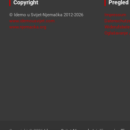
Copyright
Pregled
© Idemo u Svijet-Njemačka 2012-2026
Impressum
www.idemousvijet.com
Datenschutze
www.njemacka.org
Widerufsbele
Oglašavanje /