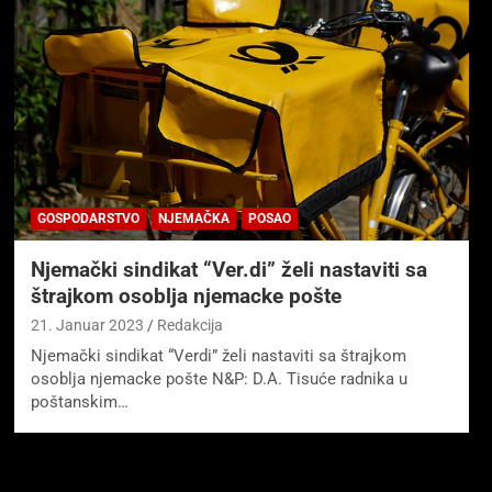
GOSPODARSTVO
NJEMAČKA
POSAO
Njemački sindikat “Ver.di” želi nastaviti sa
štrajkom osoblja njemacke pošte
21. Januar 2023
Redakcija
Njemački sindikat “Verdi” želi nastaviti sa štrajkom
osoblja njemacke pošte N&P: D.A. Tisuće radnika u
poštanskim…