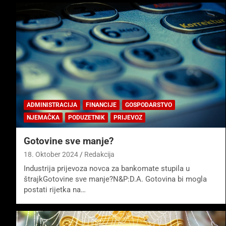
ADMINISTRACIJA
FINANCIJE
GOSPODARSTVO
NJEMAČKA
PODUZETNIK
PRIJEVOZ
Gotovine sve manje?
18. Oktober 2024
Redakcija
Industrija prijevoza novca za bankomate stupila u
štrajkGotovine sve manje?N&P:D.A. Gotovina bi mogla
postati rijetka na…