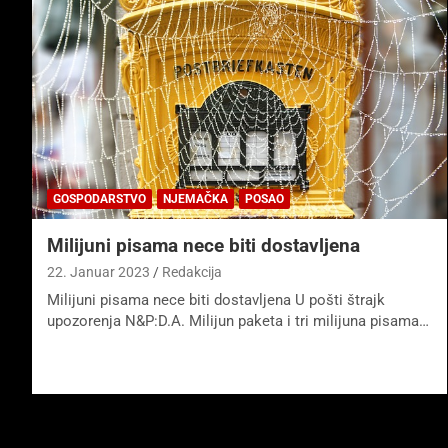
GOSPODARSTVO
NJEMAČKA
POSAO
Milijuni pisama nece biti dostavljena
22. Januar 2023
Redakcija
Milijuni pisama nece biti dostavljena U pošti štrajk
upozorenja N&P:D.A. Milijun paketa i tri milijuna pisama…