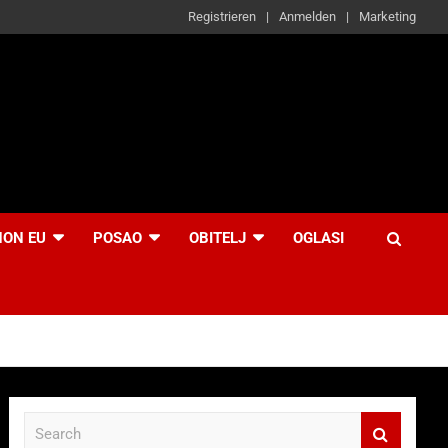
Registrieren
Anmelden
Marketing
NON EU
POSAO
OBITELJ
OGLASI
S
e