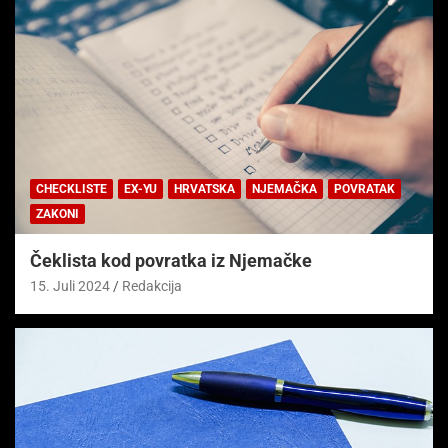
CHECKLISTE
EX-YU
HRVATSKA
NJEMAČKA
POVRATAK
ZAKONI
Čeklista kod povratka iz Njemačke
15. Juli 2024
Redakcija