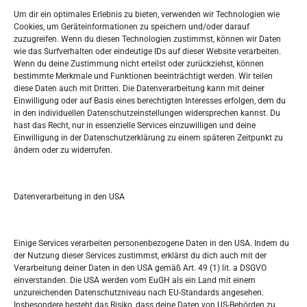
Widerufsbelehrung
Um dir ein optimales Erlebnis zu bieten, verwenden wir Technologien wie
Oglašavanje / Postavite svoj oglas
Cookies, um Geräteinformationen zu speichern und/oder darauf
zuzugreifen. Wenn du diesen Technologien zustimmst, können wir Daten
wie das Surfverhalten oder eindeutige IDs auf dieser Website verarbeiten.
Tko je “Idemo u Svijet – Njemačka?
Wenn du deine Zustimmung nicht erteilst oder zurückziehst, können
bestimmte Merkmale und Funktionen beeinträchtigt werden. Wir teilen
diese Daten auch mit Dritten. Die Datenverarbeitung kann mit deiner
Pretražite stranicu:
Einwilligung oder auf Basis eines berechtigten Interesses erfolgen, dem du
in den individuellen Datenschutzeinstellungen widersprechen kannst. Du
hast das Recht, nur in essenzielle Services einzuwilligen und deine
S
Einwilligung in der Datenschutzerklärung zu einem späteren Zeitpunkt zu
e
ändern oder zu widerrufen.
a
r
Kalendar
c
Datenverarbeitung in den USA
h
AUGUST 2026
M
D
M
D
F
S
S
Einige Services verarbeiten personenbezogene Daten in den USA. Indem du
der Nutzung dieser Services zustimmst, erklärst du dich auch mit der
1
2
Verarbeitung deiner Daten in den USA gemäß Art. 49 (1) lit. a DSGVO
einverstanden. Die USA werden vom EuGH als ein Land mit einem
3
4
5
6
7
8
9
unzureichenden Datenschutzniveau nach EU-Standards angesehen.
Insbesondere besteht das Risiko, dass deine Daten von US-Behörden zu