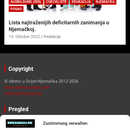
AUSBILDUNG (SSS)
CHECKLISTE
EDUKACIJA
NJEMAČKA
POSAO
Lista najtraženijih deficitarnih zanimanja u
Njemačkoj.
15. Oktober 2022
Redakcija
Copyright
© Idemo u Svijet-Njemačka 2012-2026
www.idemousvijet.com
www.njemacka.org
Pregled
Impressum
Zustimmung verwalten
Datenschutzerklärung