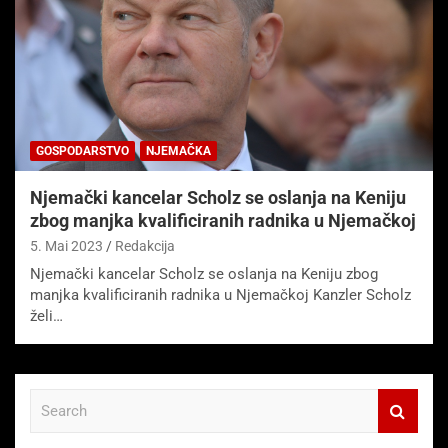
GOSPODARSTVO
NJEMAČKA
Njemački kancelar Scholz se oslanja na Keniju
zbog manjka kvalificiranih radnika u Njemačkoj
5. Mai 2023
Redakcija
Njemački kancelar Scholz se oslanja na Keniju zbog
manjka kvalificiranih radnika u Njemačkoj Kanzler Scholz
želi…
S
e
a