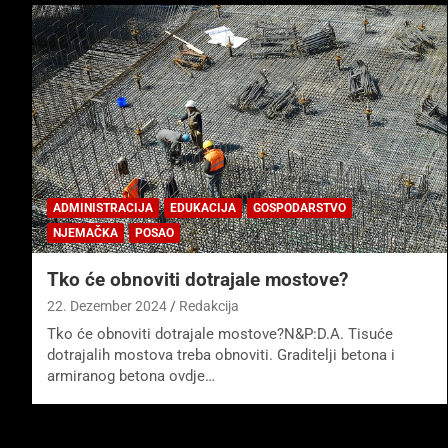
ADMINISTRACIJA
EDUKACIJA
GOSPODARSTVO
NJEMAČKA
POSAO
Tko će obnoviti dotrajale mostove?
22. Dezember 2024
Redakcija
Tko će obnoviti dotrajale mostove?N&P:D.A. Tisuće
dotrajalih mostova treba obnoviti. Graditelji betona i
armiranog betona ovdje…