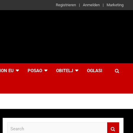
Registrieren
Anmelden
Marketing
NON EU
POSAO
OBITELJ
OGLASI
S
e