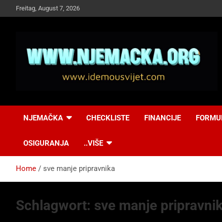
Skip
Freitag, August 7, 2026
to
content
NJEMAČKA
Idemo u Svijet-
NJEMAČKA
CHECKLISTE
FINANCIJE
FORMU
Njemacka!
OSIGURANJA
..VIŠE
Home
sve manje pripravnika
Schlagwort:
sve manje pripravni