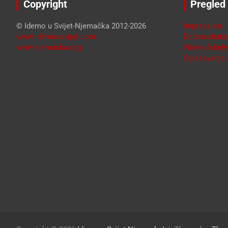
Copyright
Pregled
© Idemo u Svijet-Njemačka 2012-2026
Impressum
www.idemousvijet.com
Datenschutze
www.njemacka.org
Widerufsbele
Oglašavanje /