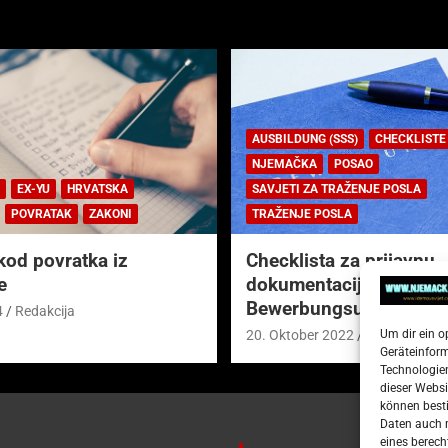
AUSBILDUNG (SSS)
CHECKLISTE
NJEMAČKA
POSAO
EX-YU
HRVATSKA
SAVJETI ZA TRAŽENJE POSLA
POVRATAK
ZAKONI
TRAŽENJE POSLA
kod povratka iz
Checklista za prijavnu
e
dokumentaciju (njem.
Bewerbungsunterlagen
4
Redakcija
Um dir ein o
20. Oktober 2022
Redakcija
Geräteinfor
Technologien
dieser Websi
können besti
Daten auch m
eines berech