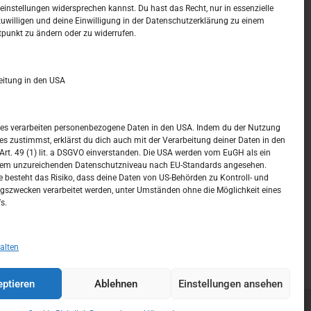
t –
Kalendar
instellungen widersprechen kannst. Du hast das Recht, nur in essenzielle
zuwilligen und deine Einwilligung in der Datenschutzerklärung zu einem
tpunkt zu ändern oder zu widerrufen.
AUGUST 2026
M
D
M
D
F
S
S
eitung in den USA
1
2
3
4
5
6
7
8
9
ices verarbeiten personenbezogene Daten in den USA. Indem du der Nutzung
ces zustimmst, erklärst du dich auch mit der Verarbeitung deiner Daten in den
10
11
12
13
14
15
16
t. 49 (1) lit. a DSGVO einverstanden. Die USA werden vom EuGH als ein
nem unzureichenden Datenschutzniveau nach EU-Standards angesehen.
17
18
19
20
21
22
23
 besteht das Risiko, dass deine Daten von US-Behörden zu Kontroll- und
szwecken verarbeitet werden, unter Umständen ohne die Möglichkeit eines
24
25
26
27
28
29
30
s.
31
« Juli
alten
ptieren
Ablehnen
Einstellungen ansehen