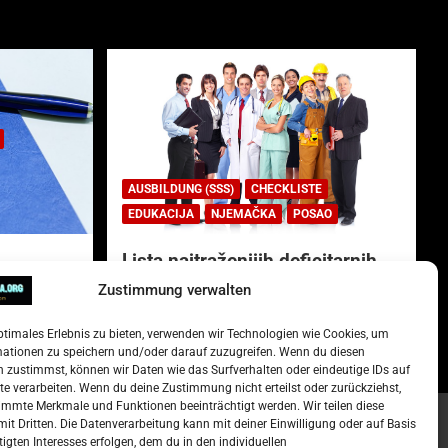
AUSBILDUNG (SSS)
CHECKLISTE
EDUKACIJA
NJEMAČKA
POSAO
Lista najtraženijih deficitarnih
zanimanja u Njemačkoj.
Zustimmung verwalten
)
15. Oktober 2022
Redakcija
ptimales Erlebnis zu bieten, verwenden wir Technologien wie Cookies, um
mationen zu speichern und/oder darauf zuzugreifen. Wenn du diesen
 zustimmst, können wir Daten wie das Surfverhalten oder eindeutige IDs auf
te verarbeiten. Wenn du deine Zustimmung nicht erteilst oder zurückziehst,
mmte Merkmale und Funktionen beeinträchtigt werden. Wir teilen diese
it Dritten. Die Datenverarbeitung kann mit deiner Einwilligung oder auf Basis
tigten Interesses erfolgen, dem du in den individuellen