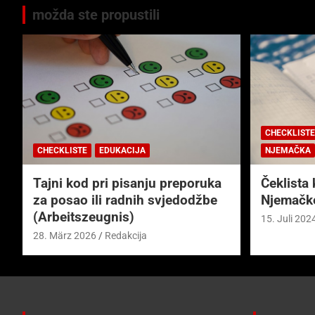
možda ste propustili
CHECKLISTE
CHECKLISTE
EDUKACIJA
NJEMAČKA
Tajni kod pri pisanju preporuka
Čeklista 
za posao ili radnih svjedodžbe
Njemačk
(Arbeitszeugnis)
15. Juli 202
28. März 2026
Redakcija