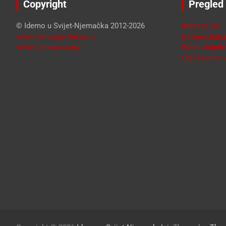
Copyright
Pregled
© Idemo u Svijet-Njemačka 2012-2026
Impressum
www.idemousvijet.com
Datenschutze
www.njemacka.org
Widerufsbele
Oglašavanje /