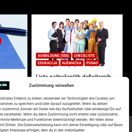
AUSBILDUNG (SSS)
CHECKLISTE
EDUKACIJA
NJEMAČKA
POSAO
Lista najtraženijih deficitarnih
zanimanja u Njemačkoj.
Zustimmung verwalten
)
15. Oktober 2022
Redakcija
ptimales Erlebnis zu bieten, verwenden wir Technologien wie Cookies, um
mationen zu speichern und/oder darauf zuzugreifen. Wenn du diesen
 zustimmst, können wir Daten wie das Surfverhalten oder eindeutige IDs auf
te verarbeiten. Wenn du deine Zustimmung nicht erteilst oder zurückziehst,
mmte Merkmale und Funktionen beeinträchtigt werden. Wir teilen diese
it Dritten. Die Datenverarbeitung kann mit deiner Einwilligung oder auf Basis
tigten Interesses erfolgen, dem du in den individuellen