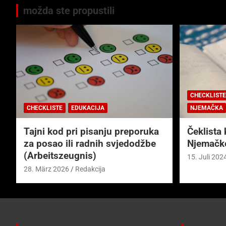
možda ste propustili
CHECKLISTE
CHECKLISTE
EDUKACIJA
NJEMAČKA
Tajni kod pri pisanju preporuka
Čeklista 
za posao ili radnih svjedodžbe
Njemačk
(Arbeitszeugnis)
15. Juli 202
28. März 2026
Redakcija