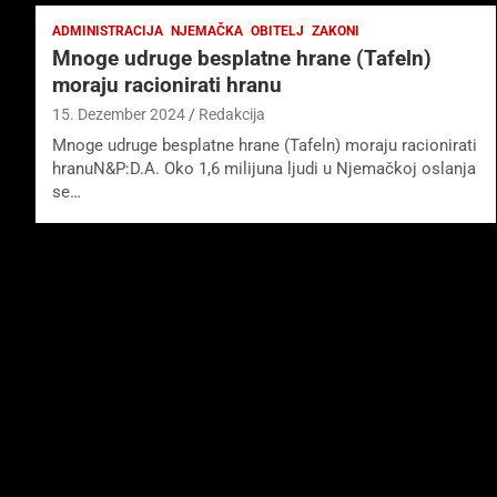
ADMINISTRACIJA
NJEMAČKA
OBITELJ
ZAKONI
Mnoge udruge besplatne hrane (Tafeln)
moraju racionirati hranu
15. Dezember 2024
Redakcija
Mnoge udruge besplatne hrane (Tafeln) moraju racionirati
hranuN&P:D.A. Oko 1,6 milijuna ljudi u Njemačkoj oslanja
se…