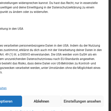
t –
Kalendar
instellungen widersprechen kannst. Du hast das Recht, nur in essenzielle
zuwilligen und deine Einwilligung in der Datenschutzerklärung zu einem
tpunkt zu ändern oder zu widerrufen.
AUGUST 2026
M
D
M
D
F
S
S
eitung in den USA
1
2
3
4
5
6
7
8
9
ices verarbeiten personenbezogene Daten in den USA. Indem du der Nutzung
ces zustimmst, erklärst du dich auch mit der Verarbeitung deiner Daten in den
10
11
12
13
14
15
16
t. 49 (1) lit. a DSGVO einverstanden. Die USA werden vom EuGH als ein
nem unzureichenden Datenschutzniveau nach EU-Standards angesehen.
17
18
19
20
21
22
23
 besteht das Risiko, dass deine Daten von US-Behörden zu Kontroll- und
szwecken verarbeitet werden, unter Umständen ohne die Möglichkeit eines
24
25
26
27
28
29
30
s.
31
« Juli
alten
ptieren
Ablehnen
Einstellungen ansehen