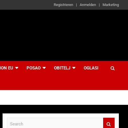
Registrieren
Anmelden
Marketing
NON EU
POSAO
OBITELJ
OGLASI
S
e