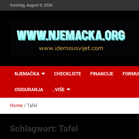
Skip
Sonntag, August 9, 2026
to
content
NJEMAČKA
Idemo u Svijet-
NJEMAČKA
CHECKLISTE
FINANCIJE
FORMU
Njemacka!
OSIGURANJA
..VIŠE
Home
Tafel
Schlagwort:
Tafel