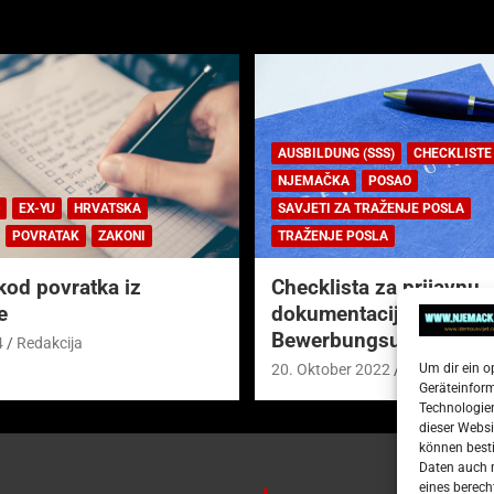
AUSBILDUNG (SSS)
CHECKLISTE
NJEMAČKA
POSAO
EX-YU
HRVATSKA
SAVJETI ZA TRAŽENJE POSLA
POVRATAK
ZAKONI
TRAŽENJE POSLA
kod povratka iz
Checklista za prijavnu
e
dokumentaciju (njem.
Bewerbungsunterlagen
4
Redakcija
Um dir ein o
20. Oktober 2022
Redakcija
Geräteinfor
Technologien
dieser Websi
können besti
Daten auch m
eines berech