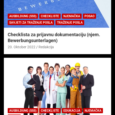
AUSBILDUNG (SSS)
CHECKLISTE
NJEMAČKA
POSAO
SAVJETI ZA TRAŽENJE POSLA
TRAŽENJE POSLA
Checklista za prijavnu dokumentaciju (njem.
Bewerbungsunterlagen)
20. Oktober 2022
Redakcija
AUSBILDUNG (SSS)
CHECKLISTE
EDUKACIJA
NJEMAČKA