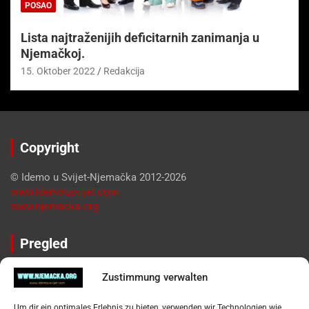
POSAO
Lista najtraženijih deficitarnih zanimanja u
Njemačkoj.
15. Oktober 2022
Redakcija
Copyright
© Idemo u Svijet-Njemačka 2012-2026
www.idemousvijet.com
www.njemacka.org
Pregled
Impressum
Zustimmung verwalten
Datenschutzerklärung
Widerufsbelehrung
Um dir ein optimales Erlebnis zu bieten, verwenden wir Technologien wie