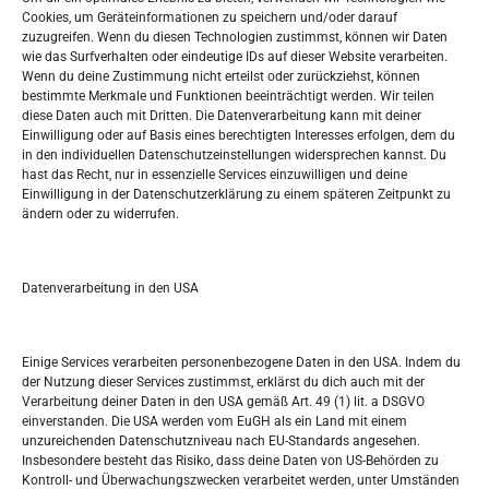
Oglašavanje / Postavite svoj oglas
Cookies, um Geräteinformationen zu speichern und/oder darauf
zuzugreifen. Wenn du diesen Technologien zustimmst, können wir Daten
wie das Surfverhalten oder eindeutige IDs auf dieser Website verarbeiten.
Tko je “Idemo u Svijet – Njemačka?
Wenn du deine Zustimmung nicht erteilst oder zurückziehst, können
bestimmte Merkmale und Funktionen beeinträchtigt werden. Wir teilen
diese Daten auch mit Dritten. Die Datenverarbeitung kann mit deiner
Pretražite stranicu:
Einwilligung oder auf Basis eines berechtigten Interesses erfolgen, dem du
in den individuellen Datenschutzeinstellungen widersprechen kannst. Du
hast das Recht, nur in essenzielle Services einzuwilligen und deine
S
Einwilligung in der Datenschutzerklärung zu einem späteren Zeitpunkt zu
e
ändern oder zu widerrufen.
a
r
Kalendar
c
Datenverarbeitung in den USA
h
AUGUST 2026
M
D
M
D
F
S
S
Einige Services verarbeiten personenbezogene Daten in den USA. Indem du
der Nutzung dieser Services zustimmst, erklärst du dich auch mit der
1
2
Verarbeitung deiner Daten in den USA gemäß Art. 49 (1) lit. a DSGVO
einverstanden. Die USA werden vom EuGH als ein Land mit einem
3
4
5
6
7
8
9
unzureichenden Datenschutzniveau nach EU-Standards angesehen.
Insbesondere besteht das Risiko, dass deine Daten von US-Behörden zu
10
11
12
13
14
15
16
Kontroll- und Überwachungszwecken verarbeitet werden, unter Umständen