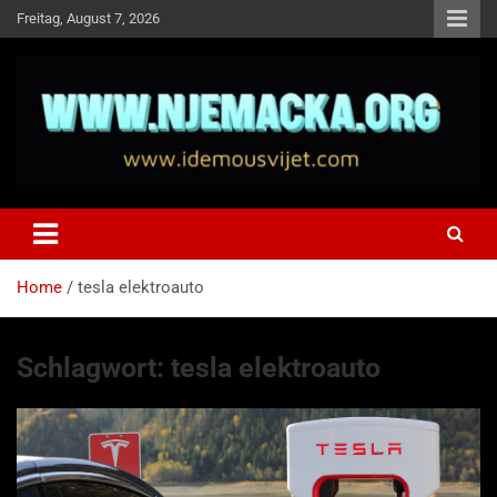
Skip
Freitag, August 7, 2026
to
content
NJEMAČKA
Idemo u Svijet-Njemacka!
Home
tesla elektroauto
Schlagwort:
tesla elektroauto