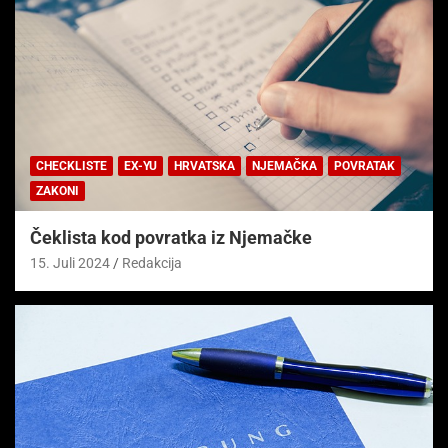
CHECKLISTE
EX-YU
HRVATSKA
NJEMAČKA
POVRATAK
ZAKONI
Čeklista kod povratka iz Njemačke
15. Juli 2024
Redakcija