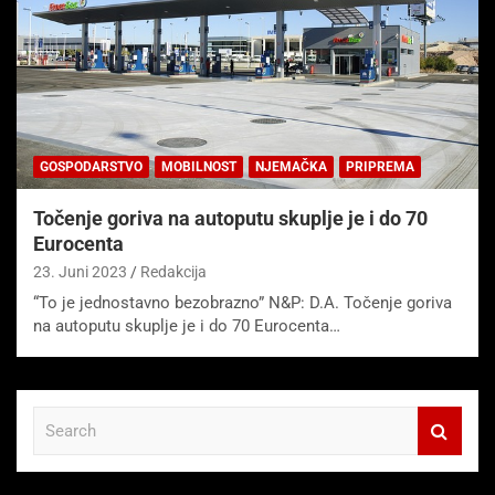
GOSPODARSTVO
MOBILNOST
NJEMAČKA
PRIPREMA
Točenje goriva na autoputu skuplje je i do 70
Eurocenta
23. Juni 2023
Redakcija
“To je jednostavno bezobrazno” N&P: D.A. Točenje goriva
na autoputu skuplje je i do 70 Eurocenta…
S
e
a
r