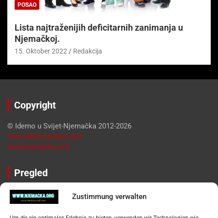
POSAO
Lista najtraženijih deficitarnih zanimanja u
Njemačkoj.
15. Oktober 2022
Redakcija
Copyright
© Idemo u Svijet-Njemačka 2012-2026
www.idemousvijet.com
www.njemacka.org
Pregled
Impressum
Zustimmung verwalten
Datenschutzerklärung
Widerufsbelehrung