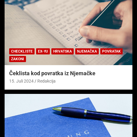
CHECKLISTE
EX-YU
HRVATSKA
NJEMAČKA
POVRATAK
ZAKONI
Čeklista kod povratka iz Njemačke
15. Juli 2024
Redakcija