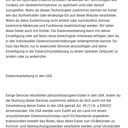
Um dir ein optimales Erlebnis zu bieten, verwenden wir Technologien wie
Oglašavanje / Postavite svoj oglas
Cookies, um Geräteinformationen zu speichern und/oder darauf
zuzugreifen. Wenn du diesen Technologien zustimmst, können wir Daten
wie das Surfverhalten oder eindeutige IDs auf dieser Website verarbeiten.
Tko je “Idemo u Svijet – Njemačka?
Wenn du deine Zustimmung nicht erteilst oder zurückziehst, können
bestimmte Merkmale und Funktionen beeinträchtigt werden. Wir teilen
diese Daten auch mit Dritten. Die Datenverarbeitung kann mit deiner
Pretražite stranicu:
Einwilligung oder auf Basis eines berechtigten Interesses erfolgen, dem du
in den individuellen Datenschutzeinstellungen widersprechen kannst. Du
hast das Recht, nur in essenzielle Services einzuwilligen und deine
S
Einwilligung in der Datenschutzerklärung zu einem späteren Zeitpunkt zu
e
ändern oder zu widerrufen.
a
r
Kalendar
c
Datenverarbeitung in den USA
h
AUGUST 2026
M
D
M
D
F
S
S
Einige Services verarbeiten personenbezogene Daten in den USA. Indem du
der Nutzung dieser Services zustimmst, erklärst du dich auch mit der
1
2
Verarbeitung deiner Daten in den USA gemäß Art. 49 (1) lit. a DSGVO
einverstanden. Die USA werden vom EuGH als ein Land mit einem
3
4
5
6
7
8
9
unzureichenden Datenschutzniveau nach EU-Standards angesehen.
Insbesondere besteht das Risiko, dass deine Daten von US-Behörden zu
10
11
12
13
14
15
16
Kontroll- und Überwachungszwecken verarbeitet werden, unter Umständen