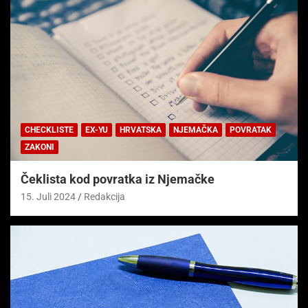
CHECKLISTE
EX-YU
HRVATSKA
NJEMAČKA
POVRATAK
ZAKONI
Čeklista kod povratka iz Njemačke
15. Juli 2024
Redakcija