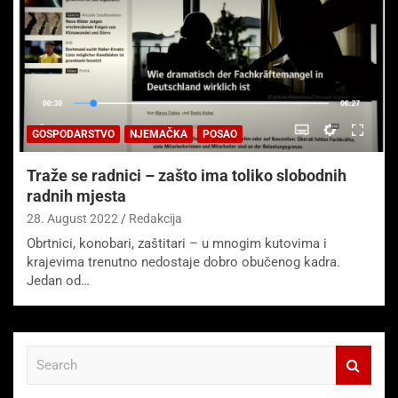
GOSPODARSTVO
NJEMAČKA
POSAO
Traže se radnici – zašto ima toliko slobodnih
radnih mjesta
28. August 2022
Redakcija
Obrtnici, konobari, zaštitari – u mnogim kutovima i
krajevima trenutno nedostaje dobro obučenog kadra.
Jedan od…
S
e
a