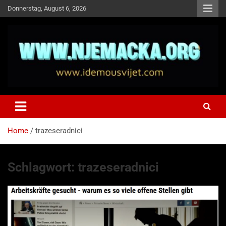
Skip
Donnerstag, August 6, 2026
to
content
NJEMAČKA
Idemo u Svijet-Njemacka!
Home
trazeseradnici
Schlagwort:
trazeseradnici