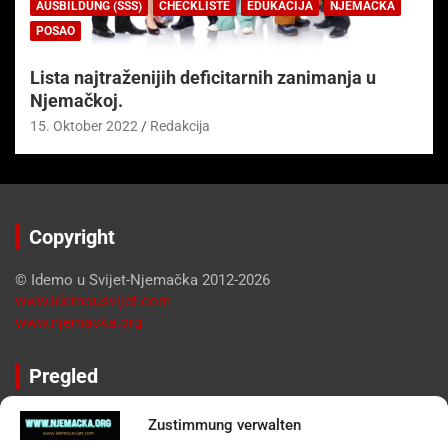
AUSBILDUNG (SSS)
CHECKLISTE
EDUKACIJA
NJEMAČKA
POSAO
Lista najtraženijih deficitarnih zanimanja u
Njemačkoj.
15. Oktober 2022
Redakcija
Copyright
© Idemo u Svijet-Njemačka 2012-2026
www.idemousvijet.com
www.njemacka.org
Pregled
Impressum
Zustimmung verwalten
Datenschutzerklärung