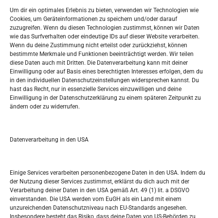
Widerufsbelehrung
Um dir ein optimales Erlebnis zu bieten, verwenden wir Technologien wie
Oglašavanje / Postavite svoj oglas
Cookies, um Geräteinformationen zu speichern und/oder darauf
zuzugreifen. Wenn du diesen Technologien zustimmst, können wir Daten
wie das Surfverhalten oder eindeutige IDs auf dieser Website verarbeiten.
Tko je “Idemo u Svijet – Njemačka?
Wenn du deine Zustimmung nicht erteilst oder zurückziehst, können
bestimmte Merkmale und Funktionen beeinträchtigt werden. Wir teilen
diese Daten auch mit Dritten. Die Datenverarbeitung kann mit deiner
Pretražite stranicu:
Einwilligung oder auf Basis eines berechtigten Interesses erfolgen, dem du
in den individuellen Datenschutzeinstellungen widersprechen kannst. Du
hast das Recht, nur in essenzielle Services einzuwilligen und deine
S
Einwilligung in der Datenschutzerklärung zu einem späteren Zeitpunkt zu
e
ändern oder zu widerrufen.
a
r
Kalendar
c
Datenverarbeitung in den USA
h
AUGUST 2026
M
D
M
D
F
S
S
Einige Services verarbeiten personenbezogene Daten in den USA. Indem du
der Nutzung dieser Services zustimmst, erklärst du dich auch mit der
1
2
Verarbeitung deiner Daten in den USA gemäß Art. 49 (1) lit. a DSGVO
einverstanden. Die USA werden vom EuGH als ein Land mit einem
3
4
5
6
7
8
9
unzureichenden Datenschutzniveau nach EU-Standards angesehen.
Insbesondere besteht das Risiko, dass deine Daten von US-Behörden zu