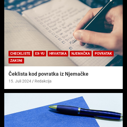
CHECKLISTE
EX-YU
HRVATSKA
NJEMAČKA
POVRATAK
ZAKONI
Čeklista kod povratka iz Njemačke
15. Juli 2024
Redakcija