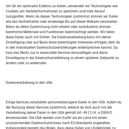
Widerufsbelehrung
Um dir ein optimales Erlebnis zu bieten, verwenden wir Technologien wie
Oglašavanje / Postavite svoj oglas
Cookies, um Geräteinformationen zu speichern und/oder darauf
zuzugreifen. Wenn du diesen Technologien zustimmst, können wir Daten
wie das Surfverhalten oder eindeutige IDs auf dieser Website verarbeiten.
Tko je “Idemo u Svijet – Njemačka?
Wenn du deine Zustimmung nicht erteilst oder zurückziehst, können
bestimmte Merkmale und Funktionen beeinträchtigt werden. Wir teilen
diese Daten auch mit Dritten. Die Datenverarbeitung kann mit deiner
Pretražite stranicu:
Einwilligung oder auf Basis eines berechtigten Interesses erfolgen, dem du
in den individuellen Datenschutzeinstellungen widersprechen kannst. Du
hast das Recht, nur in essenzielle Services einzuwilligen und deine
S
Einwilligung in der Datenschutzerklärung zu einem späteren Zeitpunkt zu
e
ändern oder zu widerrufen.
a
r
Kalendar
c
Datenverarbeitung in den USA
h
AUGUST 2026
M
D
M
D
F
S
S
Einige Services verarbeiten personenbezogene Daten in den USA. Indem du
der Nutzung dieser Services zustimmst, erklärst du dich auch mit der
1
2
Verarbeitung deiner Daten in den USA gemäß Art. 49 (1) lit. a DSGVO
einverstanden. Die USA werden vom EuGH als ein Land mit einem
3
4
5
6
7
8
9
unzureichenden Datenschutzniveau nach EU-Standards angesehen.
Insbesondere besteht das Risiko, dass deine Daten von US-Behörden zu