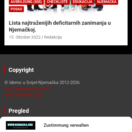
AUSBILDUNG (SSS)
CHECKLISTE
EDUKACIJA
NJEMAČKA
POSAO
Lista najtraženijih deficitarnih zanimanja u
Njemačkoj.
15. Oktober 2022
Redakcija
Copyright
© Idemo u Svijet-Njemačka 2012-2026
www.idemousvijet.com
www.njemacka.org
Pregled
Impressum
Zustimmung verwalten
Datenschutzerklärung