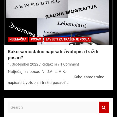
NJEMAČKA
POSAO
SAVJETI ZA TRAŽENJE POSLA
Kako samostalno napisati životopis i tražiti
posao?
1. September 2022
Redakcija
1 Comment
Natječaji za posao N: D.A. L: A.K.
Kako samostalno
napisati životopis i tražiti posao?…
S
e
a